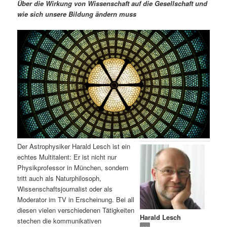
m
u
n
n
Über die Wirkung von Wissenschaft auf die Gesellschaft und
g
a
wie sich unsere Bildung ändern muss
ä
n
e
v
n
i
r
d
g
a
e
ä
t
i
n
r
o
n
I
e
n
n
Der Astrophysiker Harald Lesch ist ein
h
I
echtes Multitalent: Er ist nicht nur
Physikprofessor in München, sondern
a
n
tritt auch als Naturphilosoph,
Wissenschaftsjournalist oder als
l
h
Moderator im TV in Erscheinung. Bei all
diesen vielen verschiedenen Tätigkeiten
Harald Lesch
t
a
stechen die kommunikativen