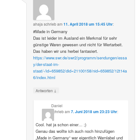
ahaja
schrieb
am
11. April 2018 um 15:45 Uhr
:
#Made in Germany
Das ist leider im Ausland ein Merkmal für sehr
günstige Waren gewesen und nicht für Wertarbeit.
Das haben wir uns herbei fantasiert.
https://www.swr.de/swr2/programm/sendungen/essa
y/der-staat-im-
staat/-/id=659852/did=21100158/nid=659852/12t14a
6/index.html
↓
Antworten
Daniel
schrieb
am
7. Juni 2018 um 23:23 Uhr
:
Cool. hat ja schon einer… ;)
Genau das wollte ich auch noch hinzufügen
„Made in Germany“ war eigentlich Warnlabel und