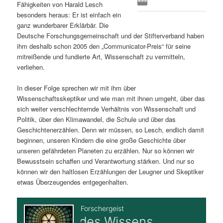
Fähigkeiten von Harald Lesch
s
l
besonders heraus: Er ist einfach ein
ganz wunderbarer Erklärbär. Die
p
t
Deutsche Forschungsgemeinschaft und der Stifterverband haben
ihm deshalb schon 2005 den „Communicator-Preis“ für seine
r
s
mitreißende und fundierte Art, Wissenschaft zu vermitteln,
verliehen.
i
p
In dieser Folge sprechen wir mit ihm über
Wissenschaftsskeptiker und wie man mit ihnen umgeht, über das
n
r
sich weiter verschlechternde Verhältnis von Wissenschaft und
Politik, über den Klimawandel, die Schule und über das
g
i
Geschichtenerzählen. Denn wir müssen, so Lesch, endlich damit
beginnen, unseren Kindern die eine große Geschichte über
e
n
unseren gefährdeten Planeten zu erzählen. Nur so können wir
Bewusstsein schaffen und Verantwortung stärken. Und nur so
n
g
können wir den haltlosen Erzählungen der Leugner und Skeptiker
etwas Überzeugendes entgegenhalten.
e
n