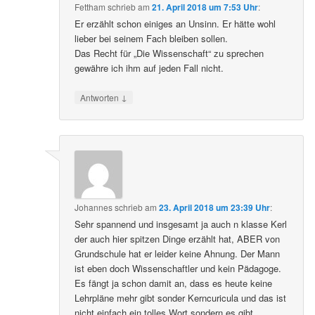
Fettham
schrieb
am
21. April 2018 um 7:53 Uhr
:
Er erzählt schon einiges an Unsinn. Er hätte wohl
lieber bei seinem Fach bleiben sollen.
Das Recht für „Die Wissenschaft“ zu sprechen
gewähre ich ihm auf jeden Fall nicht.
↓
Antworten
Johannes
schrieb
am
23. April 2018 um 23:39 Uhr
:
Sehr spannend und insgesamt ja auch n klasse Kerl
der auch hier spitzen Dinge erzählt hat, ABER von
Grundschule hat er leider keine Ahnung. Der Mann
ist eben doch Wissenschaftler und kein Pädagoge.
Es fängt ja schon damit an, dass es heute keine
Lehrpläne mehr gibt sonder Kerncuricula und das ist
nicht einfach ein tolles Wort sondern es gibt