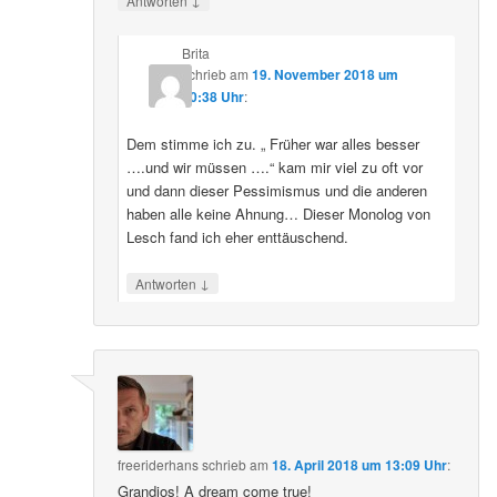
Antworten
Brita
schrieb
am
19. November 2018 um
20:38 Uhr
:
Dem stimme ich zu. „ Früher war alles besser
….und wir müssen ….“ kam mir viel zu oft vor
und dann dieser Pessimismus und die anderen
haben alle keine Ahnung… Dieser Monolog von
Lesch fand ich eher enttäuschend.
↓
Antworten
freeriderhans
schrieb
am
18. April 2018 um 13:09 Uhr
:
Grandios! A dream come true!