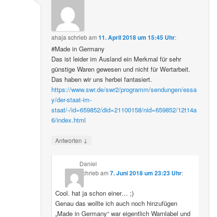
ahaja
schrieb
am
11. April 2018 um 15:45 Uhr
:
#Made in Germany
Das ist leider im Ausland ein Merkmal für sehr
günstige Waren gewesen und nicht für Wertarbeit.
Das haben wir uns herbei fantasiert.
https://www.swr.de/swr2/programm/sendungen/essa
y/der-staat-im-
staat/-/id=659852/did=21100158/nid=659852/12t14a
6/index.html
↓
Antworten
Daniel
schrieb
am
7. Juni 2018 um 23:23 Uhr
:
Cool. hat ja schon einer… ;)
Genau das wollte ich auch noch hinzufügen
„Made in Germany“ war eigentlich Warnlabel und