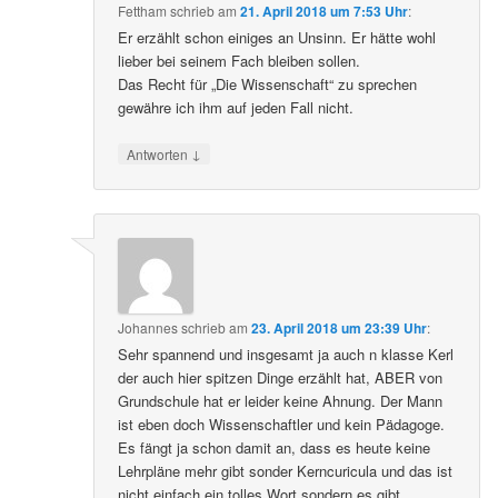
Fettham
schrieb
am
21. April 2018 um 7:53 Uhr
:
Er erzählt schon einiges an Unsinn. Er hätte wohl
lieber bei seinem Fach bleiben sollen.
Das Recht für „Die Wissenschaft“ zu sprechen
gewähre ich ihm auf jeden Fall nicht.
↓
Antworten
Johannes
schrieb
am
23. April 2018 um 23:39 Uhr
:
Sehr spannend und insgesamt ja auch n klasse Kerl
der auch hier spitzen Dinge erzählt hat, ABER von
Grundschule hat er leider keine Ahnung. Der Mann
ist eben doch Wissenschaftler und kein Pädagoge.
Es fängt ja schon damit an, dass es heute keine
Lehrpläne mehr gibt sonder Kerncuricula und das ist
nicht einfach ein tolles Wort sondern es gibt