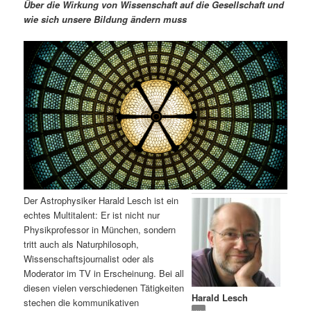
m
u
n
n
Über die Wirkung von Wissenschaft auf die Gesellschaft und
g
a
wie sich unsere Bildung ändern muss
ä
n
e
v
n
i
r
d
g
a
e
ä
t
i
n
r
o
n
I
e
n
n
Der Astrophysiker Harald Lesch ist ein
h
I
echtes Multitalent: Er ist nicht nur
Physikprofessor in München, sondern
a
n
tritt auch als Naturphilosoph,
Wissenschaftsjournalist oder als
l
h
Moderator im TV in Erscheinung. Bei all
diesen vielen verschiedenen Tätigkeiten
Harald Lesch
t
a
stechen die kommunikativen