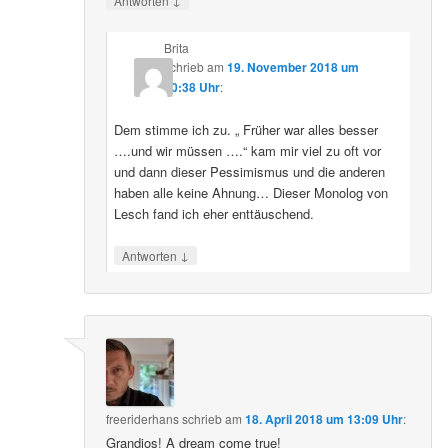
Antworten
Brita
schrieb
am
19. November 2018 um
20:38 Uhr
:
Dem stimme ich zu. „ Früher war alles besser
….und wir müssen ….“ kam mir viel zu oft vor
und dann dieser Pessimismus und die anderen
haben alle keine Ahnung… Dieser Monolog von
Lesch fand ich eher enttäuschend.
↓
Antworten
freeriderhans
schrieb
am
18. April 2018 um 13:09 Uhr
:
Grandios! A dream come true!