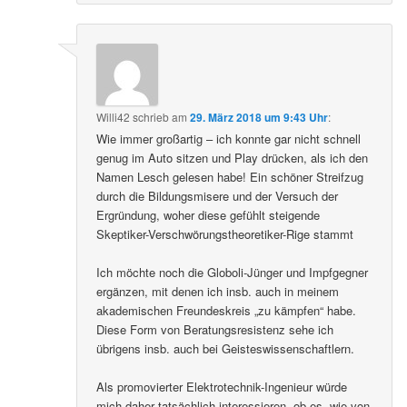
Willi42
schrieb
am
29. März 2018 um 9:43 Uhr
:
Wie immer großartig – ich konnte gar nicht schnell
genug im Auto sitzen und Play drücken, als ich den
Namen Lesch gelesen habe! Ein schöner Streifzug
durch die Bildungsmisere und der Versuch der
Ergründung, woher diese gefühlt steigende
Skeptiker-Verschwörungstheoretiker-Rige stammt
Ich möchte noch die Globoli-Jünger und Impfgegner
ergänzen, mit denen ich insb. auch in meinem
akademischen Freundeskreis „zu kämpfen“ habe.
Diese Form von Beratungsresistenz sehe ich
übrigens insb. auch bei Geisteswissenschaftlern.
Als promovierter Elektrotechnik-Ingenieur würde
mich daher tatsächlich interessieren, ob es, wie von