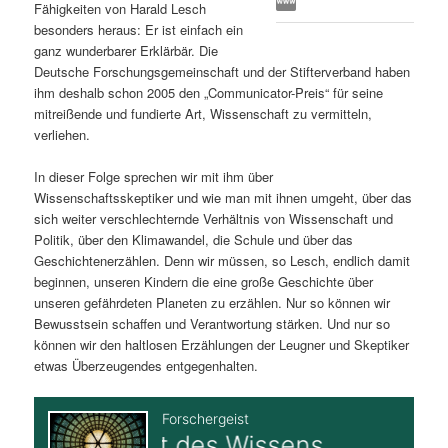
Fähigkeiten von Harald Lesch
s
l
besonders heraus: Er ist einfach ein
ganz wunderbarer Erklärbär. Die
p
t
Deutsche Forschungsgemeinschaft und der Stifterverband haben
ihm deshalb schon 2005 den „Communicator-Preis“ für seine
r
s
mitreißende und fundierte Art, Wissenschaft zu vermitteln,
verliehen.
i
p
In dieser Folge sprechen wir mit ihm über
Wissenschaftsskeptiker und wie man mit ihnen umgeht, über das
n
r
sich weiter verschlechternde Verhältnis von Wissenschaft und
Politik, über den Klimawandel, die Schule und über das
g
i
Geschichtenerzählen. Denn wir müssen, so Lesch, endlich damit
beginnen, unseren Kindern die eine große Geschichte über
e
n
unseren gefährdeten Planeten zu erzählen. Nur so können wir
Bewusstsein schaffen und Verantwortung stärken. Und nur so
n
g
können wir den haltlosen Erzählungen der Leugner und Skeptiker
etwas Überzeugendes entgegenhalten.
e
n