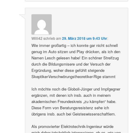
Willi42
schrieb
am
29. März 2018 um 9:43 Uhr
:
Wie immer großartig – ich konnte gar nicht schnell
genug im Auto sitzen und Play drücken, als ich den
Namen Lesch gelesen habe! Ein schöner Streifzug
durch die Bildungsmisere und der Versuch der
Ergründung, woher diese gefühlt steigende
Skeptiker-Verschwörungstheoretiker-Rige stammt
Ich möchte noch die Globoli-Jünger und Impfgegner
ergänzen, mit denen ich insb. auch in meinem
akademischen Freundeskreis „zu kämpfen“ habe.
Diese Form von Beratungsresistenz sehe ich
übrigens insb. auch bei Geisteswissenschaftlern.
Als promovierter Elektrotechnik-Ingenieur würde
mich daher tatsächlich interessieren, ob es, wie von