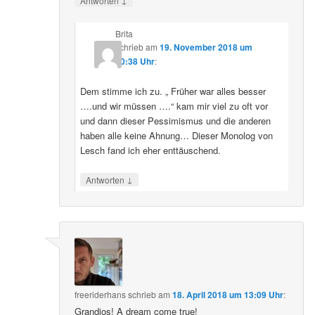
Antworten
Brita
schrieb
am
19. November 2018 um
20:38 Uhr
:
Dem stimme ich zu. „ Früher war alles besser
….und wir müssen ….“ kam mir viel zu oft vor
und dann dieser Pessimismus und die anderen
haben alle keine Ahnung… Dieser Monolog von
Lesch fand ich eher enttäuschend.
↓
Antworten
freeriderhans
schrieb
am
18. April 2018 um 13:09 Uhr
:
Grandios! A dream come true!