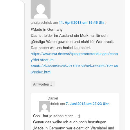
ahaja
schrieb
am
11. April 2018 um 15:45 Uhr
:
#Made in Germany
Das ist leider im Ausland ein Merkmal für sehr
günstige Waren gewesen und nicht für Wertarbeit.
Das haben wir uns herbei fantasiert.
https://www.swr.de/swr2/programm/sendungen/essa
y/der-staat-im-
staat/-/id=659852/did=21100158/nid=659852/12t14a
6/index.html
↓
Antworten
Daniel
schrieb
am
7. Juni 2018 um 23:23 Uhr
:
Cool. hat ja schon einer… ;)
Genau das wollte ich auch noch hinzufügen
„Made in Germany“ war eigentlich Warnlabel und