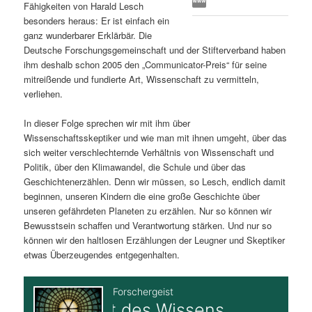
Fähigkeiten von Harald Lesch
s
l
besonders heraus: Er ist einfach ein
ganz wunderbarer Erklärbär. Die
p
t
Deutsche Forschungsgemeinschaft und der Stifterverband haben
ihm deshalb schon 2005 den „Communicator-Preis“ für seine
r
s
mitreißende und fundierte Art, Wissenschaft zu vermitteln,
verliehen.
i
p
In dieser Folge sprechen wir mit ihm über
Wissenschaftsskeptiker und wie man mit ihnen umgeht, über das
n
r
sich weiter verschlechternde Verhältnis von Wissenschaft und
Politik, über den Klimawandel, die Schule und über das
g
i
Geschichtenerzählen. Denn wir müssen, so Lesch, endlich damit
beginnen, unseren Kindern die eine große Geschichte über
e
n
unseren gefährdeten Planeten zu erzählen. Nur so können wir
Bewusstsein schaffen und Verantwortung stärken. Und nur so
n
g
können wir den haltlosen Erzählungen der Leugner und Skeptiker
etwas Überzeugendes entgegenhalten.
e
n