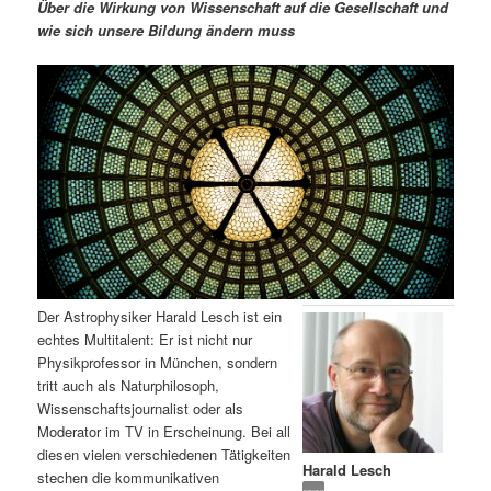
m
u
n
n
Über die Wirkung von Wissenschaft auf die Gesellschaft und
g
a
wie sich unsere Bildung ändern muss
ä
n
e
v
n
i
r
d
g
a
e
ä
t
i
n
r
o
n
I
e
n
n
Der Astrophysiker Harald Lesch ist ein
h
I
echtes Multitalent: Er ist nicht nur
Physikprofessor in München, sondern
a
n
tritt auch als Naturphilosoph,
Wissenschaftsjournalist oder als
l
h
Moderator im TV in Erscheinung. Bei all
diesen vielen verschiedenen Tätigkeiten
Harald Lesch
t
a
stechen die kommunikativen