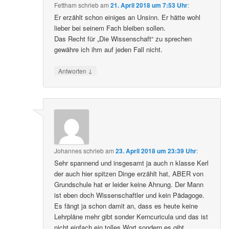
Fettham
schrieb
am
21. April 2018 um 7:53 Uhr
:
Er erzählt schon einiges an Unsinn. Er hätte wohl
lieber bei seinem Fach bleiben sollen.
Das Recht für „Die Wissenschaft“ zu sprechen
gewähre ich ihm auf jeden Fall nicht.
↓
Antworten
Johannes
schrieb
am
23. April 2018 um 23:39 Uhr
:
Sehr spannend und insgesamt ja auch n klasse Kerl
der auch hier spitzen Dinge erzählt hat, ABER von
Grundschule hat er leider keine Ahnung. Der Mann
ist eben doch Wissenschaftler und kein Pädagoge.
Es fängt ja schon damit an, dass es heute keine
Lehrpläne mehr gibt sonder Kerncuricula und das ist
nicht einfach ein tolles Wort sondern es gibt