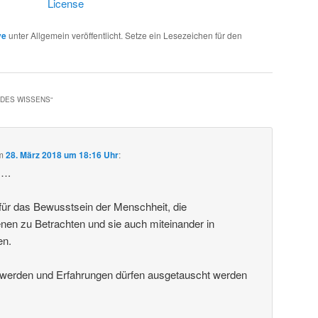
License
ve
unter Allgemein veröffentlicht. Setze ein Lesezeichen für den
 DES WISSENS
“
m
28. März 2018 um 18:16 Uhr
:
k….
g für das Bewusstsein der Menschheit, die
en zu Betrachten und sie auch miteinander in
en.
t werden und Erfahrungen dürfen ausgetauscht werden