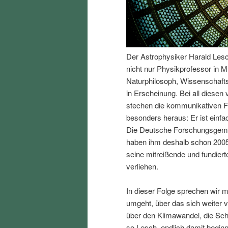
I
e
n
n
Der Astrophysiker Harald Lesch 
h
I
nicht nur Physikprofessor in M
Naturphilosoph, Wissenschafts
a
n
in Erscheinung. Bei all diesen
stechen die kommunikativen F
l
h
besonders heraus: Er ist einfa
Die Deutsche Forschungsgemei
t
a
haben ihm deshalb schon 2005
seine mitreißende und fundiert
s
l
verliehen.
p
t
In dieser Folge sprechen wir 
umgeht, über das sich weiter v
r
s
über den Klimawandel, die Sc
so Lesch, endlich damit begin