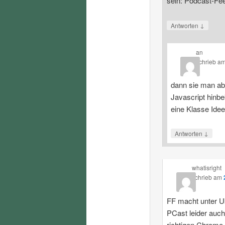
sein: Podcast-Fe
↓
Antworten
an
schrieb
a
dann sie man ab
Javascript hinbe
eine Klasse Ide
↓
Antworten
whatisright
schrieb
am
FF macht unter U
PCast leider auch
richtigen Chrome.