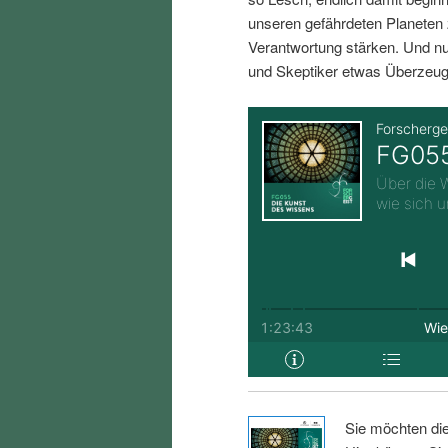
i
p
unseren gefährdeten Planeten 
Verantwortung stärken. Und nu
n
r
und Skeptiker etwas Überzeug
g
i
e
n
n
g
e
n
Sie möchten di