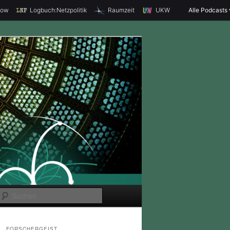
how
Logbuch:Netzpolitik
Raumzeit
UKW
Alle Podcasts
S
u
c
FORSCHERGEIST