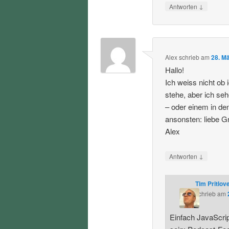
↓
Antworten
Alex
schrieb
am
28. M
Hallo!
Ich weiss nicht ob 
stehe, aber ich seh
– oder einem in de
ansonsten: liebe G
Alex
↓
Antworten
Tim Pritlov
schrieb
am
Einfach JavaScript