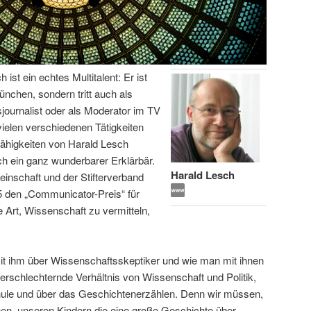
ist ein echtes Multitalent: Er ist
ünchen, sondern tritt auch als
journalist oder als Moderator im TV
 vielen verschiedenen Tätigkeiten
ähigkeiten von Harald Lesch
ch ein ganz wunderbarer Erklärbär.
Harald Lesch
nschaft und der Stifterverband
 den „Communicator-Preis“ für
e Art, Wissenschaft zu vermitteln,
mit ihm über Wissenschaftsskeptiker und wie man mit ihnen
erschlechternde Verhältnis von Wissenschaft und Politik,
hule und über das Geschichtenerzählen. Denn wir müssen,
nen, unseren Kindern die eine große Geschichte über