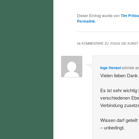
Dieser Eintrag wurde von
Tim Pritlo
Permalink
.
48 KOMMENTARE ZU „
FG055 DIE KUNST
Inge Hensel
schrieb
a
Vielen lieben Dan
Es ist sehr wichti
verschiedenen Eben
Verbindung zusetz
Wissen darf geteil
– unbedingt.