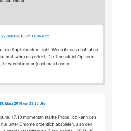
ed abonnieren.
m
29. März 2018 um 14:06 Uhr
:
er die Kapitelmarken nicht. Wenn ihr das noch ohne
kommt, wäre es perfekt. Die Transskript Option ist
e, ihr werdet immer (nochmal) besser
28. März 2018 um 23:25 Uhr
:
buntu 17.10 momentan starke Probs, ich kann den
 nur unter Chrome ordentlich abspielen, also den
. is anbei unter Windows 7 das gleiche.. FF 59.02