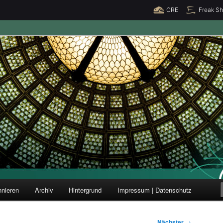
CRE
Freak S
ung und Forschung
nieren
Archiv
Hintergrund
Impressum | Datenschutz
Nächster
→