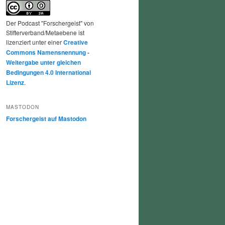
Der Podcast "Forschergeist" von
Stifterverband/Metaebene ist
lizenziert unter einer
Creative
Commons Namensnennung -
Weitergabe unter gleichen
Bedingungen 4.0 International
Lizenz
.
MASTODON
Forschergeist auf Mastodon