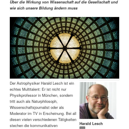
m
u
n
n
Über die Wirkung von Wissenschaft auf die Gesellschaft und
g
a
wie sich unsere Bildung ändern muss
ä
n
e
v
n
i
r
d
g
a
e
ä
t
i
n
r
o
n
I
e
n
n
Der Astrophysiker Harald Lesch ist ein
h
I
echtes Multitalent: Er ist nicht nur
Physikprofessor in München, sondern
a
n
tritt auch als Naturphilosoph,
Wissenschaftsjournalist oder als
l
h
Moderator im TV in Erscheinung. Bei all
diesen vielen verschiedenen Tätigkeiten
Harald Lesch
t
a
stechen die kommunikativen