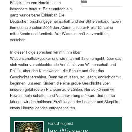
Fähigkeiten von Harald Lesch
s
l
besonders heraus: Er ist einfach ein
ganz wunderbarer Erklärbär. Die
p
t
Deutsche Forschungsgemeinschaft und der Stifterverband haben
ihm deshalb schon 2005 den „Communicator-Preis“ für seine
r
s
mitreißende und fundierte Art, Wissenschaft zu vermitteln,
verliehen.
i
p
In dieser Folge sprechen wir mit ihm über
Wissenschaftsskeptiker und wie man mit ihnen umgeht, über das
n
r
sich weiter verschlechternde Verhältnis von Wissenschaft und
Politik, über den Klimawandel, die Schule und über das
g
i
Geschichtenerzählen. Denn wir müssen, so Lesch, endlich damit
beginnen, unseren Kindern die eine große Geschichte über
e
n
unseren gefährdeten Planeten zu erzählen. Nur so können wir
Bewusstsein schaffen und Verantwortung stärken. Und nur so
n
g
können wir den haltlosen Erzählungen der Leugner und Skeptiker
etwas Überzeugendes entgegenhalten.
e
n