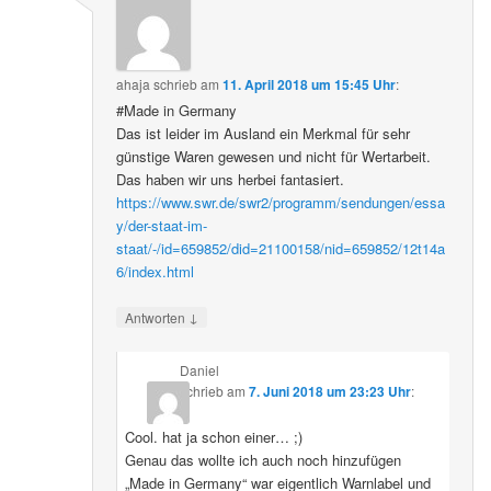
ahaja
schrieb
am
11. April 2018 um 15:45 Uhr
:
#Made in Germany
Das ist leider im Ausland ein Merkmal für sehr
günstige Waren gewesen und nicht für Wertarbeit.
Das haben wir uns herbei fantasiert.
https://www.swr.de/swr2/programm/sendungen/essa
y/der-staat-im-
staat/-/id=659852/did=21100158/nid=659852/12t14a
6/index.html
↓
Antworten
Daniel
schrieb
am
7. Juni 2018 um 23:23 Uhr
:
Cool. hat ja schon einer… ;)
Genau das wollte ich auch noch hinzufügen
„Made in Germany“ war eigentlich Warnlabel und