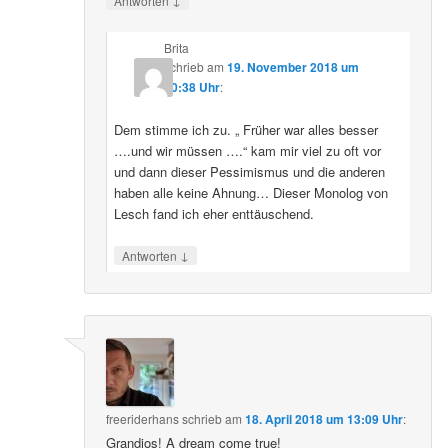
Antworten
Brita
schrieb
am
19. November 2018 um
20:38 Uhr
:
Dem stimme ich zu. „ Früher war alles besser
….und wir müssen ….“ kam mir viel zu oft vor
und dann dieser Pessimismus und die anderen
haben alle keine Ahnung… Dieser Monolog von
Lesch fand ich eher enttäuschend.
↓
Antworten
freeriderhans
schrieb
am
18. April 2018 um 13:09 Uhr
:
Grandios! A dream come true!