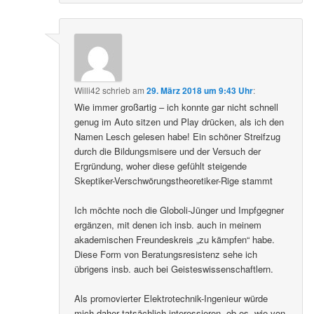
Willi42
schrieb
am
29. März 2018 um 9:43 Uhr
:
Wie immer großartig – ich konnte gar nicht schnell
genug im Auto sitzen und Play drücken, als ich den
Namen Lesch gelesen habe! Ein schöner Streifzug
durch die Bildungsmisere und der Versuch der
Ergründung, woher diese gefühlt steigende
Skeptiker-Verschwörungstheoretiker-Rige stammt
Ich möchte noch die Globoli-Jünger und Impfgegner
ergänzen, mit denen ich insb. auch in meinem
akademischen Freundeskreis „zu kämpfen“ habe.
Diese Form von Beratungsresistenz sehe ich
übrigens insb. auch bei Geisteswissenschaftlern.
Als promovierter Elektrotechnik-Ingenieur würde
mich daher tatsächlich interessieren, ob es, wie von