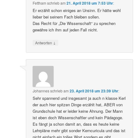
Fettham
schrieb
am
21. April 2018 um 7:53 Uhr
:
Er erzählt schon einiges an Unsinn. Er hätte wohl
lieber bei seinem Fach bleiben sollen.
Das Recht für „Die Wissenschaft“ zu sprechen
gewähre ich ihm auf jeden Fall nicht.
↓
Antworten
Johannes
schrieb
am
23. April 2018 um 23:39 Uhr
:
Sehr spannend und insgesamt ja auch n klasse Kerl
der auch hier spitzen Dinge erzählt hat, ABER von
Grundschule hat er leider keine Ahnung. Der Mann
ist eben doch Wissenschaftler und kein Pädagoge.
Es fängt ja schon damit an, dass es heute keine
Lehrpläne mehr gibt sonder Kerncuricula und das ist
nicht einfach ein tolles Wort sondern es gibt