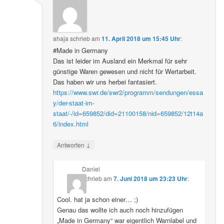
ahaja
schrieb
am
11. April 2018 um 15:45 Uhr
:
#Made in Germany
Das ist leider im Ausland ein Merkmal für sehr
günstige Waren gewesen und nicht für Wertarbeit.
Das haben wir uns herbei fantasiert.
https://www.swr.de/swr2/programm/sendungen/essa
y/der-staat-im-
staat/-/id=659852/did=21100158/nid=659852/12t14a
6/index.html
↓
Antworten
Daniel
schrieb
am
7. Juni 2018 um 23:23 Uhr
:
Cool. hat ja schon einer… ;)
Genau das wollte ich auch noch hinzufügen
„Made in Germany“ war eigentlich Warnlabel und