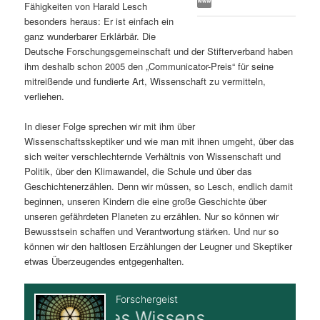
Fähigkeiten von Harald Lesch
s
l
besonders heraus: Er ist einfach ein
ganz wunderbarer Erklärbär. Die
p
t
Deutsche Forschungsgemeinschaft und der Stifterverband haben
ihm deshalb schon 2005 den „Communicator-Preis“ für seine
r
s
mitreißende und fundierte Art, Wissenschaft zu vermitteln,
verliehen.
i
p
In dieser Folge sprechen wir mit ihm über
Wissenschaftsskeptiker und wie man mit ihnen umgeht, über das
n
r
sich weiter verschlechternde Verhältnis von Wissenschaft und
Politik, über den Klimawandel, die Schule und über das
g
i
Geschichtenerzählen. Denn wir müssen, so Lesch, endlich damit
beginnen, unseren Kindern die eine große Geschichte über
e
n
unseren gefährdeten Planeten zu erzählen. Nur so können wir
Bewusstsein schaffen und Verantwortung stärken. Und nur so
n
g
können wir den haltlosen Erzählungen der Leugner und Skeptiker
etwas Überzeugendes entgegenhalten.
e
n