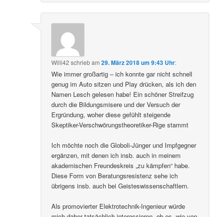
Willi42
schrieb
am
29. März 2018 um 9:43 Uhr
:
Wie immer großartig – ich konnte gar nicht schnell
genug im Auto sitzen und Play drücken, als ich den
Namen Lesch gelesen habe! Ein schöner Streifzug
durch die Bildungsmisere und der Versuch der
Ergründung, woher diese gefühlt steigende
Skeptiker-Verschwörungstheoretiker-Rige stammt
Ich möchte noch die Globoli-Jünger und Impfgegner
ergänzen, mit denen ich insb. auch in meinem
akademischen Freundeskreis „zu kämpfen“ habe.
Diese Form von Beratungsresistenz sehe ich
übrigens insb. auch bei Geisteswissenschaftlern.
Als promovierter Elektrotechnik-Ingenieur würde
mich daher tatsächlich interessieren, ob es, wie von