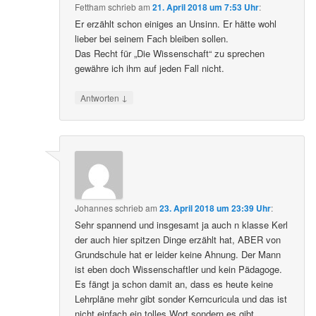
Fettham
schrieb
am
21. April 2018 um 7:53 Uhr
:
Er erzählt schon einiges an Unsinn. Er hätte wohl
lieber bei seinem Fach bleiben sollen.
Das Recht für „Die Wissenschaft“ zu sprechen
gewähre ich ihm auf jeden Fall nicht.
↓
Antworten
Johannes
schrieb
am
23. April 2018 um 23:39 Uhr
:
Sehr spannend und insgesamt ja auch n klasse Kerl
der auch hier spitzen Dinge erzählt hat, ABER von
Grundschule hat er leider keine Ahnung. Der Mann
ist eben doch Wissenschaftler und kein Pädagoge.
Es fängt ja schon damit an, dass es heute keine
Lehrpläne mehr gibt sonder Kerncuricula und das ist
nicht einfach ein tolles Wort sondern es gibt