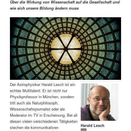
m
u
n
n
Über die Wirkung von Wissenschaft auf die Gesellschaft und
g
a
wie sich unsere Bildung ändern muss
ä
n
e
v
n
i
r
d
g
a
e
ä
t
i
n
r
o
n
I
e
n
n
Der Astrophysiker Harald Lesch ist ein
h
I
echtes Multitalent: Er ist nicht nur
Physikprofessor in München, sondern
a
n
tritt auch als Naturphilosoph,
Wissenschaftsjournalist oder als
l
h
Moderator im TV in Erscheinung. Bei all
diesen vielen verschiedenen Tätigkeiten
Harald Lesch
t
a
stechen die kommunikativen