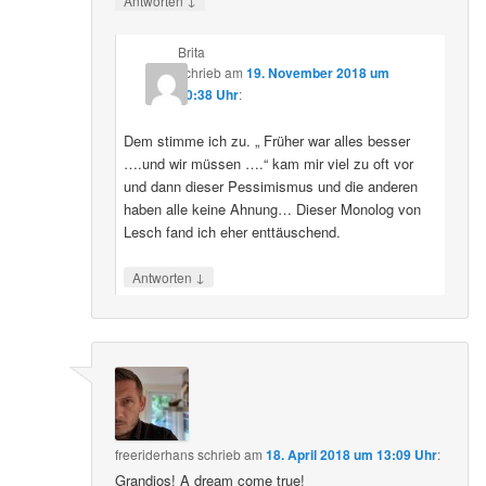
Antworten
Brita
schrieb
am
19. November 2018 um
20:38 Uhr
:
Dem stimme ich zu. „ Früher war alles besser
….und wir müssen ….“ kam mir viel zu oft vor
und dann dieser Pessimismus und die anderen
haben alle keine Ahnung… Dieser Monolog von
Lesch fand ich eher enttäuschend.
↓
Antworten
freeriderhans
schrieb
am
18. April 2018 um 13:09 Uhr
:
Grandios! A dream come true!