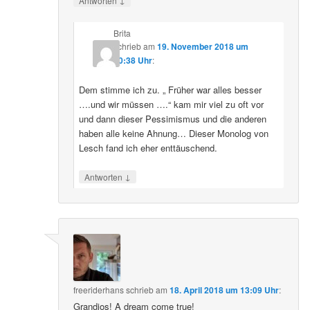
Antworten
Brita
schrieb
am
19. November 2018 um
20:38 Uhr
:
Dem stimme ich zu. „ Früher war alles besser
….und wir müssen ….“ kam mir viel zu oft vor
und dann dieser Pessimismus und die anderen
haben alle keine Ahnung… Dieser Monolog von
Lesch fand ich eher enttäuschend.
↓
Antworten
freeriderhans
schrieb
am
18. April 2018 um 13:09 Uhr
:
Grandios! A dream come true!