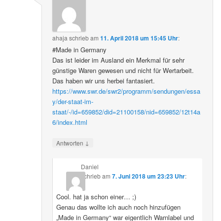
ahaja
schrieb
am
11. April 2018 um 15:45 Uhr
:
#Made in Germany
Das ist leider im Ausland ein Merkmal für sehr
günstige Waren gewesen und nicht für Wertarbeit.
Das haben wir uns herbei fantasiert.
https://www.swr.de/swr2/programm/sendungen/essa
y/der-staat-im-
staat/-/id=659852/did=21100158/nid=659852/12t14a
6/index.html
↓
Antworten
Daniel
schrieb
am
7. Juni 2018 um 23:23 Uhr
:
Cool. hat ja schon einer… ;)
Genau das wollte ich auch noch hinzufügen
„Made in Germany“ war eigentlich Warnlabel und