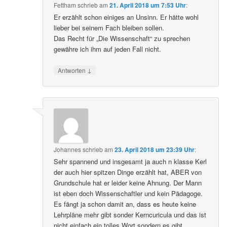
Fettham
schrieb
am
21. April 2018 um 7:53 Uhr
:
Er erzählt schon einiges an Unsinn. Er hätte wohl
lieber bei seinem Fach bleiben sollen.
Das Recht für „Die Wissenschaft“ zu sprechen
gewähre ich ihm auf jeden Fall nicht.
↓
Antworten
Johannes
schrieb
am
23. April 2018 um 23:39 Uhr
:
Sehr spannend und insgesamt ja auch n klasse Kerl
der auch hier spitzen Dinge erzählt hat, ABER von
Grundschule hat er leider keine Ahnung. Der Mann
ist eben doch Wissenschaftler und kein Pädagoge.
Es fängt ja schon damit an, dass es heute keine
Lehrpläne mehr gibt sonder Kerncuricula und das ist
nicht einfach ein tolles Wort sondern es gibt