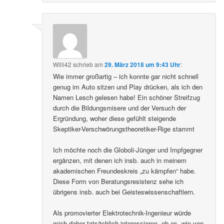
Willi42
schrieb
am
29. März 2018 um 9:43 Uhr
:
Wie immer großartig – ich konnte gar nicht schnell
genug im Auto sitzen und Play drücken, als ich den
Namen Lesch gelesen habe! Ein schöner Streifzug
durch die Bildungsmisere und der Versuch der
Ergründung, woher diese gefühlt steigende
Skeptiker-Verschwörungstheoretiker-Rige stammt
Ich möchte noch die Globoli-Jünger und Impfgegner
ergänzen, mit denen ich insb. auch in meinem
akademischen Freundeskreis „zu kämpfen“ habe.
Diese Form von Beratungsresistenz sehe ich
übrigens insb. auch bei Geisteswissenschaftlern.
Als promovierter Elektrotechnik-Ingenieur würde
mich daher tatsächlich interessieren, ob es, wie von