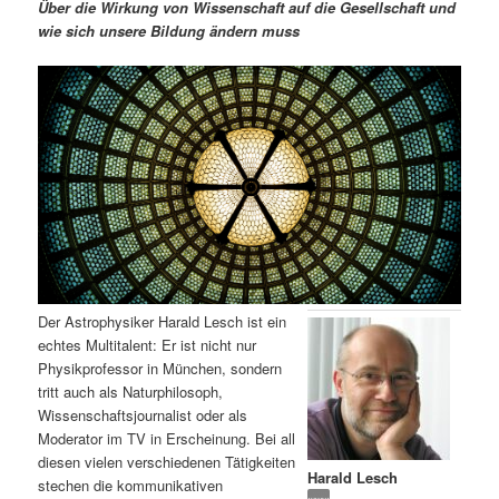
m
u
n
n
Über die Wirkung von Wissenschaft auf die Gesellschaft und
g
a
wie sich unsere Bildung ändern muss
ä
n
e
v
n
i
r
d
g
a
e
ä
t
i
n
r
o
n
I
e
n
n
Der Astrophysiker Harald Lesch ist ein
h
I
echtes Multitalent: Er ist nicht nur
Physikprofessor in München, sondern
a
n
tritt auch als Naturphilosoph,
Wissenschaftsjournalist oder als
l
h
Moderator im TV in Erscheinung. Bei all
diesen vielen verschiedenen Tätigkeiten
Harald Lesch
t
a
stechen die kommunikativen