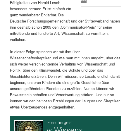
Fähigkeiten von Harald Lesch
s
l
besonders heraus: Er ist einfach ein
ganz wunderbarer Erklärbär. Die
p
t
Deutsche Forschungsgemeinschaft und der Stifterverband haben
ihm deshalb schon 2005 den „Communicator-Preis“ für seine
r
s
mitreißende und fundierte Art, Wissenschaft zu vermitteln,
verliehen.
i
p
In dieser Folge sprechen wir mit ihm über
Wissenschaftsskeptiker und wie man mit ihnen umgeht, über das
n
r
sich weiter verschlechternde Verhältnis von Wissenschaft und
Politik, über den Klimawandel, die Schule und über das
g
i
Geschichtenerzählen. Denn wir müssen, so Lesch, endlich damit
beginnen, unseren Kindern die eine große Geschichte über
e
n
unseren gefährdeten Planeten zu erzählen. Nur so können wir
Bewusstsein schaffen und Verantwortung stärken. Und nur so
n
g
können wir den haltlosen Erzählungen der Leugner und Skeptiker
etwas Überzeugendes entgegenhalten.
e
n