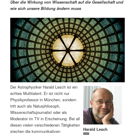
m
u
n
n
Über die Wirkung von Wissenschaft auf die Gesellschaft und
g
a
wie sich unsere Bildung ändern muss
ä
n
e
v
n
i
r
d
g
a
e
ä
t
i
n
r
o
n
I
e
n
n
Der Astrophysiker Harald Lesch ist ein
h
I
echtes Multitalent: Er ist nicht nur
Physikprofessor in München, sondern
a
n
tritt auch als Naturphilosoph,
Wissenschaftsjournalist oder als
l
h
Moderator im TV in Erscheinung. Bei all
diesen vielen verschiedenen Tätigkeiten
Harald Lesch
t
a
stechen die kommunikativen