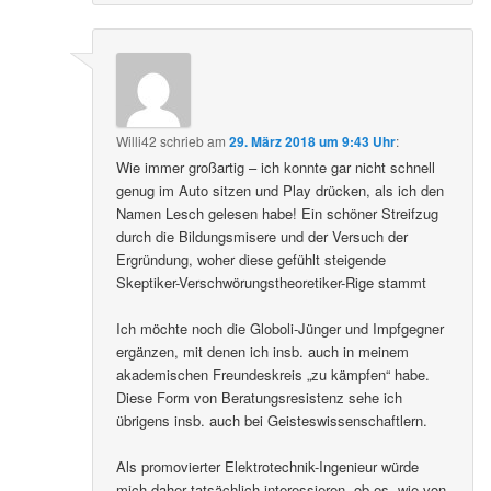
Willi42
schrieb
am
29. März 2018 um 9:43 Uhr
:
Wie immer großartig – ich konnte gar nicht schnell
genug im Auto sitzen und Play drücken, als ich den
Namen Lesch gelesen habe! Ein schöner Streifzug
durch die Bildungsmisere und der Versuch der
Ergründung, woher diese gefühlt steigende
Skeptiker-Verschwörungstheoretiker-Rige stammt
Ich möchte noch die Globoli-Jünger und Impfgegner
ergänzen, mit denen ich insb. auch in meinem
akademischen Freundeskreis „zu kämpfen“ habe.
Diese Form von Beratungsresistenz sehe ich
übrigens insb. auch bei Geisteswissenschaftlern.
Als promovierter Elektrotechnik-Ingenieur würde
mich daher tatsächlich interessieren, ob es, wie von