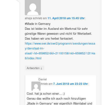
ahaja
schrieb
am
11. April 2018 um 15:45 Uhr
:
#Made in Germany
Das ist leider im Ausland ein Merkmal für sehr
günstige Waren gewesen und nicht für Wertarbeit.
Das haben wir uns herbei fantasiert.
https://www.swr.de/swr2/programm/sendungen/essa
y/der-staat-im-
staat/-/id=659852/did=21100158/nid=659852/12t14a
6/index.html
↓
Antworten
Daniel
schrieb
am
7. Juni 2018 um 23:23 Uhr
:
Cool. hat ja schon einer… ;)
Genau das wollte ich auch noch hinzufügen
„Made in Germany“ war eigentlich Warnlabel und