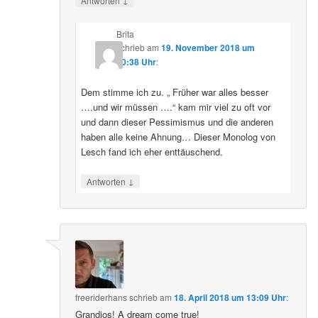
Antworten
Brita
schrieb
am
19. November 2018 um
20:38 Uhr
:
Dem stimme ich zu. „ Früher war alles besser
….und wir müssen ….“ kam mir viel zu oft vor
und dann dieser Pessimismus und die anderen
haben alle keine Ahnung… Dieser Monolog von
Lesch fand ich eher enttäuschend.
↓
Antworten
freeriderhans
schrieb
am
18. April 2018 um 13:09 Uhr
:
Grandios! A dream come true!