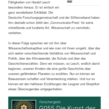
Fähigkeiten von Harald Lesch
s
l
besonders heraus: Er ist einfach ein
ganz wunderbarer Erklärbär. Die
p
t
Deutsche Forschungsgemeinschaft und der Stifterverband haben
ihm deshalb schon 2005 den „Communicator-Preis“ für seine
r
s
mitreißende und fundierte Art, Wissenschaft zu vermitteln,
verliehen.
i
p
In dieser Folge sprechen wir mit ihm über
Wissenschaftsskeptiker und wie man mit ihnen umgeht, über das
n
r
sich weiter verschlechternde Verhältnis von Wissenschaft und
Politik, über den Klimawandel, die Schule und über das
g
i
Geschichtenerzählen. Denn wir müssen, so Lesch, endlich damit
beginnen, unseren Kindern die eine große Geschichte über
e
n
unseren gefährdeten Planeten zu erzählen. Nur so können wir
Bewusstsein schaffen und Verantwortung stärken. Und nur so
n
g
können wir den haltlosen Erzählungen der Leugner und Skeptiker
etwas Überzeugendes entgegenhalten.
e
n