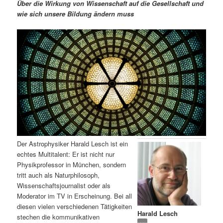
m
u
n
n
Über die Wirkung von Wissenschaft auf die Gesellschaft und
g
a
wie sich unsere Bildung ändern muss
ä
n
e
v
n
i
r
d
g
a
e
ä
t
i
n
r
o
n
I
e
n
n
Der Astrophysiker Harald Lesch ist ein
h
I
echtes Multitalent: Er ist nicht nur
Physikprofessor in München, sondern
a
n
tritt auch als Naturphilosoph,
Wissenschaftsjournalist oder als
l
h
Moderator im TV in Erscheinung. Bei all
diesen vielen verschiedenen Tätigkeiten
Harald Lesch
t
a
stechen die kommunikativen