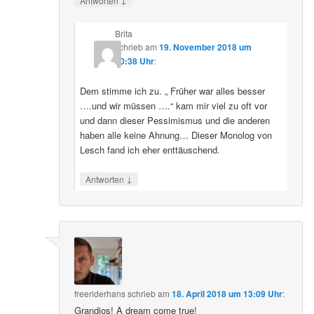
Antworten
Brita
schrieb
am
19. November 2018 um
20:38 Uhr
:
Dem stimme ich zu. „ Früher war alles besser
….und wir müssen ….“ kam mir viel zu oft vor
und dann dieser Pessimismus und die anderen
haben alle keine Ahnung… Dieser Monolog von
Lesch fand ich eher enttäuschend.
↓
Antworten
freeriderhans
schrieb
am
18. April 2018 um 13:09 Uhr
:
Grandios! A dream come true!