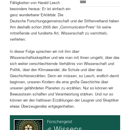
Fähigkeiten von Harald Lesch
s
l
besonders heraus: Er ist einfach ein
ganz wunderbarer Erklärbär. Die
p
t
Deutsche Forschungsgemeinschaft und der Stifterverband haben
ihm deshalb schon 2005 den „Communicator-Preis“ für seine
r
s
mitreißende und fundierte Art, Wissenschaft zu vermitteln,
verliehen.
i
p
In dieser Folge sprechen wir mit ihm über
Wissenschaftsskeptiker und wie man mit ihnen umgeht, über das
n
r
sich weiter verschlechternde Verhältnis von Wissenschaft und
Politik, über den Klimawandel, die Schule und über das
g
i
Geschichtenerzählen. Denn wir müssen, so Lesch, endlich damit
beginnen, unseren Kindern die eine große Geschichte über
e
n
unseren gefährdeten Planeten zu erzählen. Nur so können wir
Bewusstsein schaffen und Verantwortung stärken. Und nur so
n
g
können wir den haltlosen Erzählungen der Leugner und Skeptiker
etwas Überzeugendes entgegenhalten.
e
n