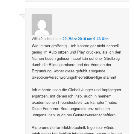
Willi42
schrieb
am
29. März 2018 um 9:43 Uhr
:
Wie immer großartig – ich konnte gar nicht schnell
genug im Auto sitzen und Play drücken, als ich den
Namen Lesch gelesen habe! Ein schöner Streifzug
durch die Bildungsmisere und der Versuch der
Ergründung, woher diese gefühlt steigende
Skeptiker-Verschwörungstheoretiker-Rige stammt
Ich möchte noch die Globoli-Jünger und Impfgegner
ergänzen, mit denen ich insb. auch in meinem
akademischen Freundeskreis „zu kämpfen“ habe.
Diese Form von Beratungsresistenz sehe ich
übrigens insb. auch bei Geisteswissenschaftlern.
Als promovierter Elektrotechnik-Ingenieur würde
mich daher tatsächlich interessieren, ob es, wie von