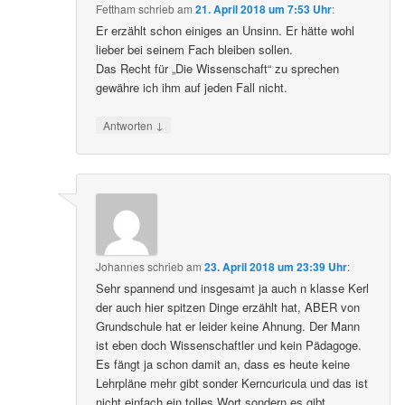
Fettham
schrieb
am
21. April 2018 um 7:53 Uhr
:
Er erzählt schon einiges an Unsinn. Er hätte wohl
lieber bei seinem Fach bleiben sollen.
Das Recht für „Die Wissenschaft“ zu sprechen
gewähre ich ihm auf jeden Fall nicht.
↓
Antworten
Johannes
schrieb
am
23. April 2018 um 23:39 Uhr
:
Sehr spannend und insgesamt ja auch n klasse Kerl
der auch hier spitzen Dinge erzählt hat, ABER von
Grundschule hat er leider keine Ahnung. Der Mann
ist eben doch Wissenschaftler und kein Pädagoge.
Es fängt ja schon damit an, dass es heute keine
Lehrpläne mehr gibt sonder Kerncuricula und das ist
nicht einfach ein tolles Wort sondern es gibt