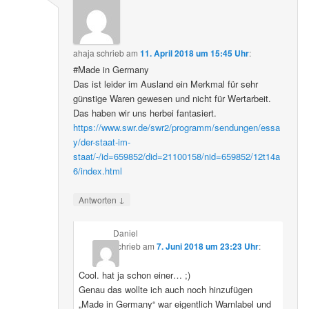
ahaja
schrieb
am
11. April 2018 um 15:45 Uhr
:
#Made in Germany
Das ist leider im Ausland ein Merkmal für sehr
günstige Waren gewesen und nicht für Wertarbeit.
Das haben wir uns herbei fantasiert.
https://www.swr.de/swr2/programm/sendungen/essa
y/der-staat-im-
staat/-/id=659852/did=21100158/nid=659852/12t14a
6/index.html
↓
Antworten
Daniel
schrieb
am
7. Juni 2018 um 23:23 Uhr
:
Cool. hat ja schon einer… ;)
Genau das wollte ich auch noch hinzufügen
„Made in Germany“ war eigentlich Warnlabel und