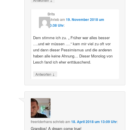
Antworten
Brita
schrieb
am
19. November 2018 um
20:38 Uhr
:
Dem stimme ich zu. „ Früher war alles besser
….und wir müssen ….“ kam mir viel zu oft vor
und dann dieser Pessimismus und die anderen
haben alle keine Ahnung… Dieser Monolog von
Lesch fand ich eher enttäuschend.
↓
Antworten
freeriderhans
schrieb
am
18. April 2018 um 13:09 Uhr
:
Grandios! A dream come true!