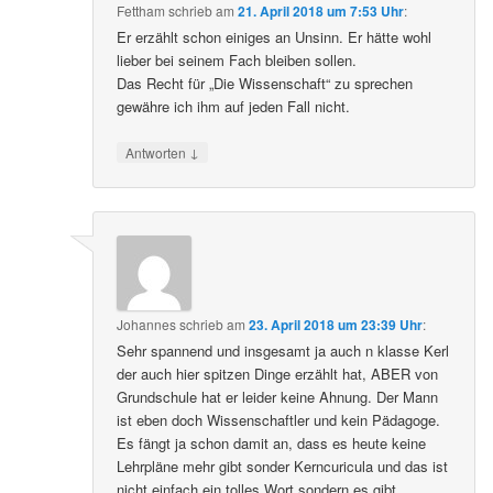
Fettham
schrieb
am
21. April 2018 um 7:53 Uhr
:
Er erzählt schon einiges an Unsinn. Er hätte wohl
lieber bei seinem Fach bleiben sollen.
Das Recht für „Die Wissenschaft“ zu sprechen
gewähre ich ihm auf jeden Fall nicht.
↓
Antworten
Johannes
schrieb
am
23. April 2018 um 23:39 Uhr
:
Sehr spannend und insgesamt ja auch n klasse Kerl
der auch hier spitzen Dinge erzählt hat, ABER von
Grundschule hat er leider keine Ahnung. Der Mann
ist eben doch Wissenschaftler und kein Pädagoge.
Es fängt ja schon damit an, dass es heute keine
Lehrpläne mehr gibt sonder Kerncuricula und das ist
nicht einfach ein tolles Wort sondern es gibt