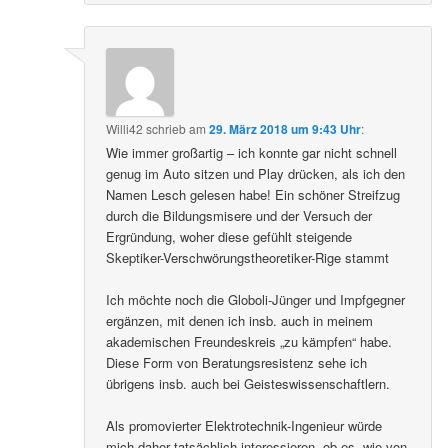
Willi42
schrieb
am
29. März 2018 um 9:43 Uhr
:
Wie immer großartig – ich konnte gar nicht schnell
genug im Auto sitzen und Play drücken, als ich den
Namen Lesch gelesen habe! Ein schöner Streifzug
durch die Bildungsmisere und der Versuch der
Ergründung, woher diese gefühlt steigende
Skeptiker-Verschwörungstheoretiker-Rige stammt
Ich möchte noch die Globoli-Jünger und Impfgegner
ergänzen, mit denen ich insb. auch in meinem
akademischen Freundeskreis „zu kämpfen“ habe.
Diese Form von Beratungsresistenz sehe ich
übrigens insb. auch bei Geisteswissenschaftlern.
Als promovierter Elektrotechnik-Ingenieur würde
mich daher tatsächlich interessieren, ob es, wie von