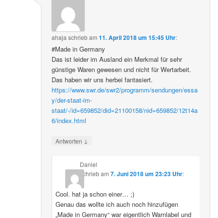
ahaja
schrieb
am
11. April 2018 um 15:45 Uhr
:
#Made in Germany
Das ist leider im Ausland ein Merkmal für sehr
günstige Waren gewesen und nicht für Wertarbeit.
Das haben wir uns herbei fantasiert.
https://www.swr.de/swr2/programm/sendungen/essa
y/der-staat-im-
staat/-/id=659852/did=21100158/nid=659852/12t14a
6/index.html
↓
Antworten
Daniel
schrieb
am
7. Juni 2018 um 23:23 Uhr
:
Cool. hat ja schon einer… ;)
Genau das wollte ich auch noch hinzufügen
„Made in Germany“ war eigentlich Warnlabel und