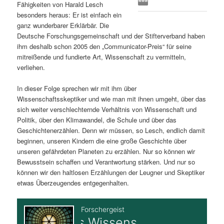
Fähigkeiten von Harald Lesch
s
l
besonders heraus: Er ist einfach ein
ganz wunderbarer Erklärbär. Die
p
t
Deutsche Forschungsgemeinschaft und der Stifterverband haben
ihm deshalb schon 2005 den „Communicator-Preis“ für seine
r
s
mitreißende und fundierte Art, Wissenschaft zu vermitteln,
verliehen.
i
p
In dieser Folge sprechen wir mit ihm über
Wissenschaftsskeptiker und wie man mit ihnen umgeht, über das
n
r
sich weiter verschlechternde Verhältnis von Wissenschaft und
Politik, über den Klimawandel, die Schule und über das
g
i
Geschichtenerzählen. Denn wir müssen, so Lesch, endlich damit
beginnen, unseren Kindern die eine große Geschichte über
e
n
unseren gefährdeten Planeten zu erzählen. Nur so können wir
Bewusstsein schaffen und Verantwortung stärken. Und nur so
n
g
können wir den haltlosen Erzählungen der Leugner und Skeptiker
etwas Überzeugendes entgegenhalten.
e
n