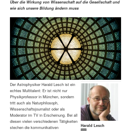
m
u
n
n
Über die Wirkung von Wissenschaft auf die Gesellschaft und
g
a
wie sich unsere Bildung ändern muss
ä
n
e
v
n
i
r
d
g
a
e
ä
t
i
n
r
o
n
I
e
n
n
Der Astrophysiker Harald Lesch ist ein
h
I
echtes Multitalent: Er ist nicht nur
Physikprofessor in München, sondern
a
n
tritt auch als Naturphilosoph,
Wissenschaftsjournalist oder als
l
h
Moderator im TV in Erscheinung. Bei all
diesen vielen verschiedenen Tätigkeiten
Harald Lesch
t
a
stechen die kommunikativen