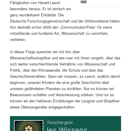
Fähigkeiten von Harald Lesch
s
l
besonders heraus: Er ist einfach ein
ganz wunderbarer Erklärbär. Die
p
t
Deutsche Forschungsgemeinschaft und der Stifterverband haben
ihm deshalb schon 2005 den „Communicator-Preis“ für seine
r
s
mitreißende und fundierte Art, Wissenschaft zu vermitteln,
verliehen.
i
p
In dieser Folge sprechen wir mit ihm über
Wissenschaftsskeptiker und wie man mit ihnen umgeht, über das
n
r
sich weiter verschlechternde Verhältnis von Wissenschaft und
Politik, über den Klimawandel, die Schule und über das
g
i
Geschichtenerzählen. Denn wir müssen, so Lesch, endlich damit
beginnen, unseren Kindern die eine große Geschichte über
e
n
unseren gefährdeten Planeten zu erzählen. Nur so können wir
Bewusstsein schaffen und Verantwortung stärken. Und nur so
n
g
können wir den haltlosen Erzählungen der Leugner und Skeptiker
etwas Überzeugendes entgegenhalten.
e
n