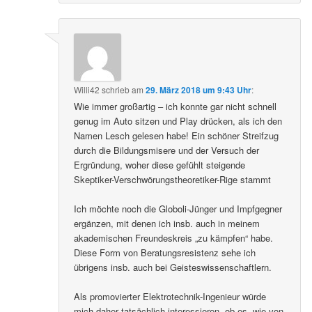
Willi42
schrieb
am
29. März 2018 um 9:43 Uhr
:
Wie immer großartig – ich konnte gar nicht schnell
genug im Auto sitzen und Play drücken, als ich den
Namen Lesch gelesen habe! Ein schöner Streifzug
durch die Bildungsmisere und der Versuch der
Ergründung, woher diese gefühlt steigende
Skeptiker-Verschwörungstheoretiker-Rige stammt
Ich möchte noch die Globoli-Jünger und Impfgegner
ergänzen, mit denen ich insb. auch in meinem
akademischen Freundeskreis „zu kämpfen“ habe.
Diese Form von Beratungsresistenz sehe ich
übrigens insb. auch bei Geisteswissenschaftlern.
Als promovierter Elektrotechnik-Ingenieur würde
mich daher tatsächlich interessieren, ob es, wie von