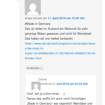
ahaja
schrieb
am
11. April 2018 um 15:45 Uhr
:
#Made in Germany
Das ist leider im Ausland ein Merkmal für sehr
günstige Waren gewesen und nicht für Wertarbeit.
Das haben wir uns herbei fantasiert.
https://www.swr.de/swr2/programm/sendungen/essa
y/der-staat-im-
staat/-/id=659852/did=21100158/nid=659852/12t14a
6/index.html
↓
Antworten
Daniel
schrieb
am
7. Juni 2018 um 23:23 Uhr
:
Cool. hat ja schon einer… ;)
Genau das wollte ich auch noch hinzufügen
„Made in Germany“ war eigentlich Warnlabel und