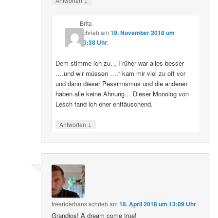
Antworten
Brita
schrieb
am
19. November 2018 um
20:38 Uhr
:
Dem stimme ich zu. „ Früher war alles besser
….und wir müssen ….“ kam mir viel zu oft vor
und dann dieser Pessimismus und die anderen
haben alle keine Ahnung… Dieser Monolog von
Lesch fand ich eher enttäuschend.
↓
Antworten
freeriderhans
schrieb
am
18. April 2018 um 13:09 Uhr
:
Grandios! A dream come true!