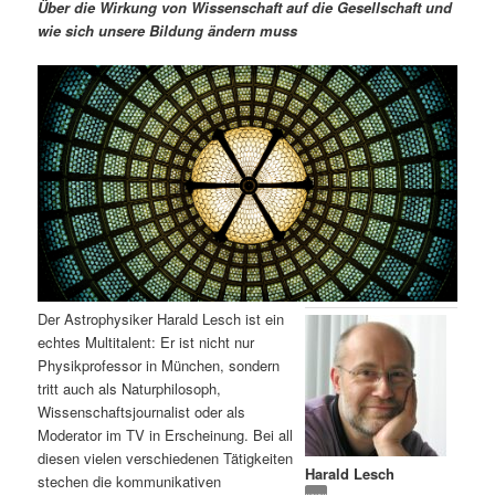
m
u
n
n
Über die Wirkung von Wissenschaft auf die Gesellschaft und
g
a
wie sich unsere Bildung ändern muss
ä
n
e
v
n
i
r
d
g
a
e
ä
t
i
n
r
o
n
I
e
n
n
Der Astrophysiker Harald Lesch ist ein
h
I
echtes Multitalent: Er ist nicht nur
Physikprofessor in München, sondern
a
n
tritt auch als Naturphilosoph,
Wissenschaftsjournalist oder als
l
h
Moderator im TV in Erscheinung. Bei all
diesen vielen verschiedenen Tätigkeiten
Harald Lesch
t
a
stechen die kommunikativen