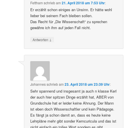
Fettham
schrieb
am
21. April 2018 um 7:53 Uhr
:
Er erzählt schon einiges an Unsinn. Er hätte wohl
lieber bei seinem Fach bleiben sollen.
Das Recht für „Die Wissenschaft“ zu sprechen
gewähre ich ihm auf jeden Fall nicht.
↓
Antworten
Johannes
schrieb
am
23. April 2018 um 23:39 Uhr
:
Sehr spannend und insgesamt ja auch n klasse Kerl
der auch hier spitzen Dinge erzählt hat, ABER von
Grundschule hat er leider keine Ahnung. Der Mann
ist eben doch Wissenschaftler und kein Pädagoge.
Es fängt ja schon damit an, dass es heute keine
Lehrpläne mehr gibt sonder Kerncuricula und das ist
nicht einfach ein tolles Wort sondern es gibt