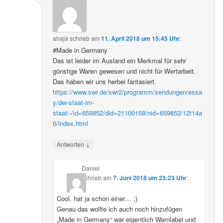
ahaja
schrieb
am
11. April 2018 um 15:45 Uhr
:
#Made in Germany
Das ist leider im Ausland ein Merkmal für sehr
günstige Waren gewesen und nicht für Wertarbeit.
Das haben wir uns herbei fantasiert.
https://www.swr.de/swr2/programm/sendungen/essa
y/der-staat-im-
staat/-/id=659852/did=21100158/nid=659852/12t14a
6/index.html
↓
Antworten
Daniel
schrieb
am
7. Juni 2018 um 23:23 Uhr
:
Cool. hat ja schon einer… ;)
Genau das wollte ich auch noch hinzufügen
„Made in Germany“ war eigentlich Warnlabel und