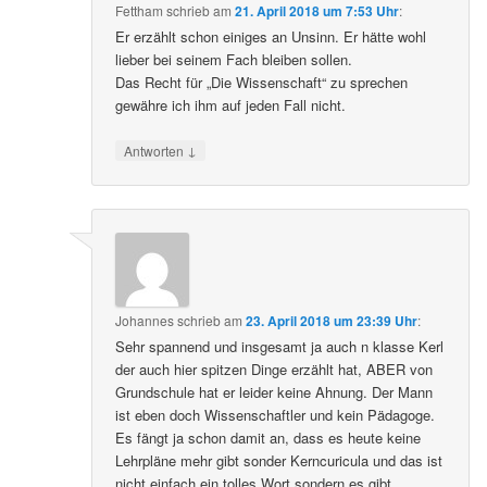
Fettham
schrieb
am
21. April 2018 um 7:53 Uhr
:
Er erzählt schon einiges an Unsinn. Er hätte wohl
lieber bei seinem Fach bleiben sollen.
Das Recht für „Die Wissenschaft“ zu sprechen
gewähre ich ihm auf jeden Fall nicht.
↓
Antworten
Johannes
schrieb
am
23. April 2018 um 23:39 Uhr
:
Sehr spannend und insgesamt ja auch n klasse Kerl
der auch hier spitzen Dinge erzählt hat, ABER von
Grundschule hat er leider keine Ahnung. Der Mann
ist eben doch Wissenschaftler und kein Pädagoge.
Es fängt ja schon damit an, dass es heute keine
Lehrpläne mehr gibt sonder Kerncuricula und das ist
nicht einfach ein tolles Wort sondern es gibt