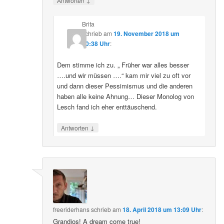
Antworten
Brita
schrieb
am
19. November 2018 um
20:38 Uhr
:
Dem stimme ich zu. „ Früher war alles besser
….und wir müssen ….“ kam mir viel zu oft vor
und dann dieser Pessimismus und die anderen
haben alle keine Ahnung… Dieser Monolog von
Lesch fand ich eher enttäuschend.
↓
Antworten
freeriderhans
schrieb
am
18. April 2018 um 13:09 Uhr
:
Grandios! A dream come true!