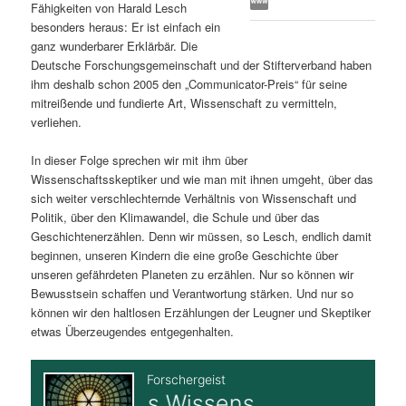
Fähigkeiten von Harald Lesch
s
l
besonders heraus: Er ist einfach ein
ganz wunderbarer Erklärbär. Die
p
t
Deutsche Forschungsgemeinschaft und der Stifterverband haben
ihm deshalb schon 2005 den „Communicator-Preis“ für seine
r
s
mitreißende und fundierte Art, Wissenschaft zu vermitteln,
verliehen.
i
p
In dieser Folge sprechen wir mit ihm über
Wissenschaftsskeptiker und wie man mit ihnen umgeht, über das
n
r
sich weiter verschlechternde Verhältnis von Wissenschaft und
Politik, über den Klimawandel, die Schule und über das
g
i
Geschichtenerzählen. Denn wir müssen, so Lesch, endlich damit
beginnen, unseren Kindern die eine große Geschichte über
e
n
unseren gefährdeten Planeten zu erzählen. Nur so können wir
Bewusstsein schaffen und Verantwortung stärken. Und nur so
n
g
können wir den haltlosen Erzählungen der Leugner und Skeptiker
etwas Überzeugendes entgegenhalten.
e
n