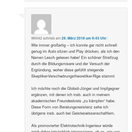
Willi42
schrieb
am
29. März 2018 um 9:43 Uhr
:
Wie immer großartig – ich konnte gar nicht schnell
genug im Auto sitzen und Play drücken, als ich den
Namen Lesch gelesen habe! Ein schöner Streifzug
durch die Bildungsmisere und der Versuch der
Ergründung, woher diese gefühlt steigende
Skeptiker-Verschwörungstheoretiker-Rige stammt
Ich möchte noch die Globoli-Jünger und Impfgegner
ergänzen, mit denen ich insb. auch in meinem
akademischen Freundeskreis „zu kämpfen“ habe.
Diese Form von Beratungsresistenz sehe ich
übrigens insb. auch bei Geisteswissenschaftlern.
Als promovierter Elektrotechnik-Ingenieur würde
mich daher tatsächlich interessieren, ob es, wie von