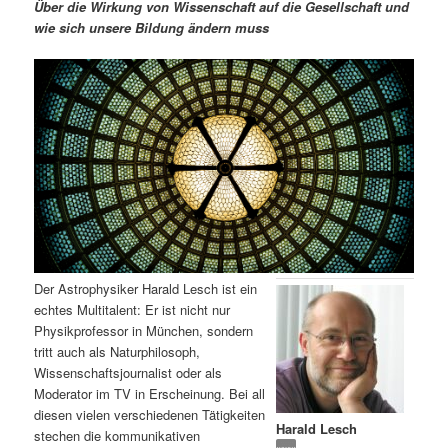
m
u
n
n
Über die Wirkung von Wissenschaft auf die Gesellschaft und
g
a
wie sich unsere Bildung ändern muss
ä
n
e
v
n
i
r
d
g
a
e
ä
t
i
n
r
o
n
I
e
n
n
Der Astrophysiker Harald Lesch ist ein
h
I
echtes Multitalent: Er ist nicht nur
Physikprofessor in München, sondern
a
n
tritt auch als Naturphilosoph,
Wissenschaftsjournalist oder als
l
h
Moderator im TV in Erscheinung. Bei all
diesen vielen verschiedenen Tätigkeiten
Harald Lesch
t
a
stechen die kommunikativen