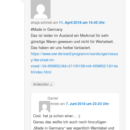
ahaja
schrieb
am
11. April 2018 um 15:45 Uhr
:
#Made in Germany
Das ist leider im Ausland ein Merkmal für sehr
günstige Waren gewesen und nicht für Wertarbeit.
Das haben wir uns herbei fantasiert.
https://www.swr.de/swr2/programm/sendungen/essa
y/der-staat-im-
staat/-/id=659852/did=21100158/nid=659852/12t14a
6/index.html
↓
Antworten
Daniel
schrieb
am
7. Juni 2018 um 23:23 Uhr
:
Cool. hat ja schon einer… ;)
Genau das wollte ich auch noch hinzufügen
„Made in Germany“ war eigentlich Warnlabel und