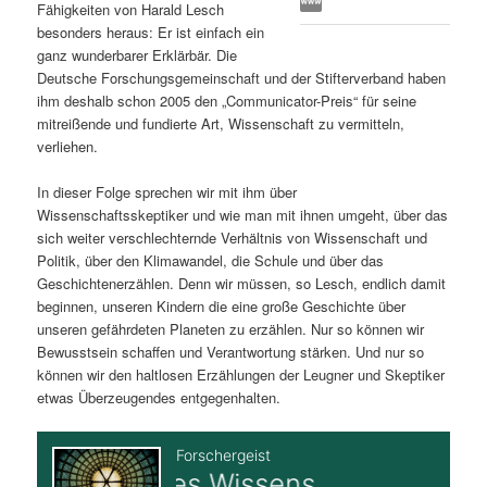
Fähigkeiten von Harald Lesch
s
l
besonders heraus: Er ist einfach ein
ganz wunderbarer Erklärbär. Die
p
t
Deutsche Forschungsgemeinschaft und der Stifterverband haben
ihm deshalb schon 2005 den „Communicator-Preis“ für seine
r
s
mitreißende und fundierte Art, Wissenschaft zu vermitteln,
verliehen.
i
p
In dieser Folge sprechen wir mit ihm über
Wissenschaftsskeptiker und wie man mit ihnen umgeht, über das
n
r
sich weiter verschlechternde Verhältnis von Wissenschaft und
Politik, über den Klimawandel, die Schule und über das
g
i
Geschichtenerzählen. Denn wir müssen, so Lesch, endlich damit
beginnen, unseren Kindern die eine große Geschichte über
e
n
unseren gefährdeten Planeten zu erzählen. Nur so können wir
Bewusstsein schaffen und Verantwortung stärken. Und nur so
n
g
können wir den haltlosen Erzählungen der Leugner und Skeptiker
etwas Überzeugendes entgegenhalten.
e
n