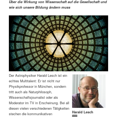
m
u
n
n
Über die Wirkung von Wissenschaft auf die Gesellschaft und
g
a
wie sich unsere Bildung ändern muss
ä
n
e
v
n
i
r
d
g
a
e
ä
t
i
n
r
o
n
I
e
n
n
Der Astrophysiker Harald Lesch ist ein
h
I
echtes Multitalent: Er ist nicht nur
Physikprofessor in München, sondern
a
n
tritt auch als Naturphilosoph,
Wissenschaftsjournalist oder als
l
h
Moderator im TV in Erscheinung. Bei all
diesen vielen verschiedenen Tätigkeiten
Harald Lesch
t
a
stechen die kommunikativen