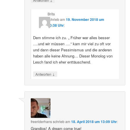
Antworten
Brita
schrieb
am
19. November 2018 um
20:38 Uhr
:
Dem stimme ich zu. „ Früher war alles besser
….und wir müssen ….“ kam mir viel zu oft vor
und dann dieser Pessimismus und die anderen
haben alle keine Ahnung… Dieser Monolog von
Lesch fand ich eher enttäuschend.
↓
Antworten
freeriderhans
schrieb
am
18. April 2018 um 13:09 Uhr
:
Grandios! A dream come true!