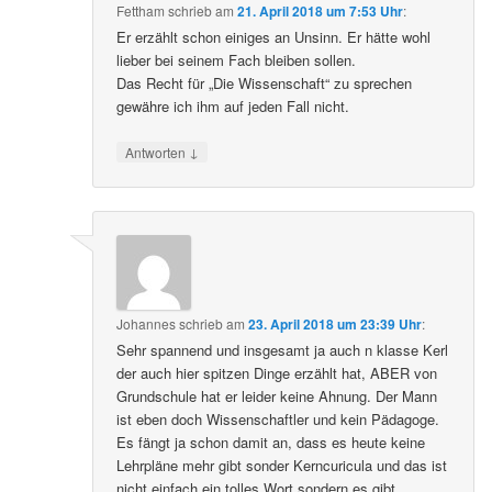
Fettham
schrieb
am
21. April 2018 um 7:53 Uhr
:
Er erzählt schon einiges an Unsinn. Er hätte wohl
lieber bei seinem Fach bleiben sollen.
Das Recht für „Die Wissenschaft“ zu sprechen
gewähre ich ihm auf jeden Fall nicht.
↓
Antworten
Johannes
schrieb
am
23. April 2018 um 23:39 Uhr
:
Sehr spannend und insgesamt ja auch n klasse Kerl
der auch hier spitzen Dinge erzählt hat, ABER von
Grundschule hat er leider keine Ahnung. Der Mann
ist eben doch Wissenschaftler und kein Pädagoge.
Es fängt ja schon damit an, dass es heute keine
Lehrpläne mehr gibt sonder Kerncuricula und das ist
nicht einfach ein tolles Wort sondern es gibt