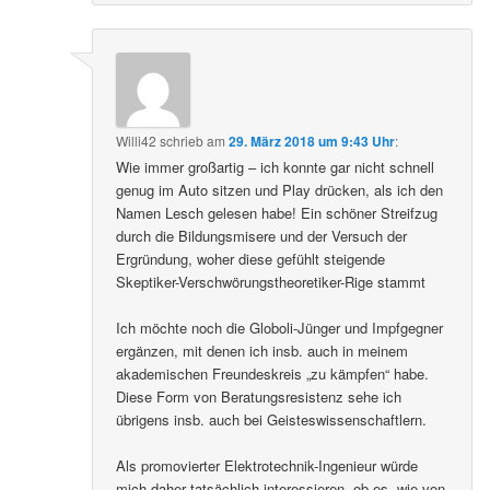
Willi42
schrieb
am
29. März 2018 um 9:43 Uhr
:
Wie immer großartig – ich konnte gar nicht schnell
genug im Auto sitzen und Play drücken, als ich den
Namen Lesch gelesen habe! Ein schöner Streifzug
durch die Bildungsmisere und der Versuch der
Ergründung, woher diese gefühlt steigende
Skeptiker-Verschwörungstheoretiker-Rige stammt
Ich möchte noch die Globoli-Jünger und Impfgegner
ergänzen, mit denen ich insb. auch in meinem
akademischen Freundeskreis „zu kämpfen“ habe.
Diese Form von Beratungsresistenz sehe ich
übrigens insb. auch bei Geisteswissenschaftlern.
Als promovierter Elektrotechnik-Ingenieur würde
mich daher tatsächlich interessieren, ob es, wie von