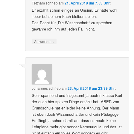
Fettham
schrieb
am
21. April 2018 um 7:53 Uhr
:
Er erzählt schon einiges an Unsinn. Er hätte wohl
lieber bei seinem Fach bleiben sollen.
Das Recht für „Die Wissenschaft“ zu sprechen
gewähre ich ihm auf jeden Fall nicht.
↓
Antworten
Johannes
schrieb
am
23. April 2018 um 23:39 Uhr
:
Sehr spannend und insgesamt ja auch n klasse Kerl
der auch hier spitzen Dinge erzählt hat, ABER von
Grundschule hat er leider keine Ahnung. Der Mann
ist eben doch Wissenschaftler und kein Pädagoge.
Es fängt ja schon damit an, dass es heute keine
Lehrpläne mehr gibt sonder Kerncuricula und das ist
nicht einfach ein tolles Wort sondern es gibt