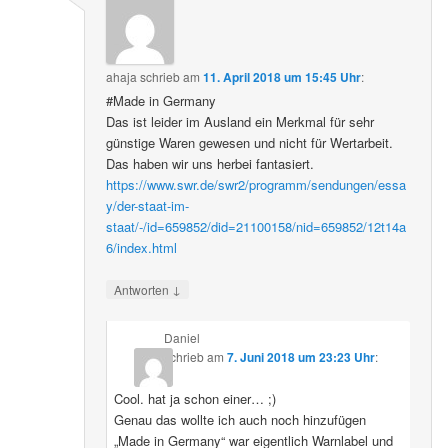
ahaja
schrieb
am
11. April 2018 um 15:45 Uhr
:
#Made in Germany
Das ist leider im Ausland ein Merkmal für sehr
günstige Waren gewesen und nicht für Wertarbeit.
Das haben wir uns herbei fantasiert.
https://www.swr.de/swr2/programm/sendungen/essa
y/der-staat-im-
staat/-/id=659852/did=21100158/nid=659852/12t14a
6/index.html
↓
Antworten
Daniel
schrieb
am
7. Juni 2018 um 23:23 Uhr
:
Cool. hat ja schon einer… ;)
Genau das wollte ich auch noch hinzufügen
„Made in Germany“ war eigentlich Warnlabel und