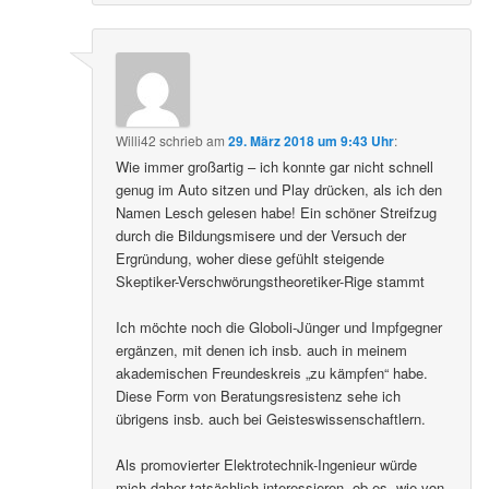
Willi42
schrieb
am
29. März 2018 um 9:43 Uhr
:
Wie immer großartig – ich konnte gar nicht schnell
genug im Auto sitzen und Play drücken, als ich den
Namen Lesch gelesen habe! Ein schöner Streifzug
durch die Bildungsmisere und der Versuch der
Ergründung, woher diese gefühlt steigende
Skeptiker-Verschwörungstheoretiker-Rige stammt
Ich möchte noch die Globoli-Jünger und Impfgegner
ergänzen, mit denen ich insb. auch in meinem
akademischen Freundeskreis „zu kämpfen“ habe.
Diese Form von Beratungsresistenz sehe ich
übrigens insb. auch bei Geisteswissenschaftlern.
Als promovierter Elektrotechnik-Ingenieur würde
mich daher tatsächlich interessieren, ob es, wie von