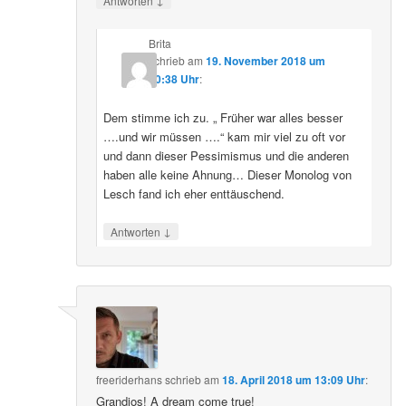
Antworten
Brita
schrieb
am
19. November 2018 um
20:38 Uhr
:
Dem stimme ich zu. „ Früher war alles besser
….und wir müssen ….“ kam mir viel zu oft vor
und dann dieser Pessimismus und die anderen
haben alle keine Ahnung… Dieser Monolog von
Lesch fand ich eher enttäuschend.
↓
Antworten
freeriderhans
schrieb
am
18. April 2018 um 13:09 Uhr
:
Grandios! A dream come true!