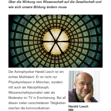
m
u
n
n
Über die Wirkung von Wissenschaft auf die Gesellschaft und
g
a
wie sich unsere Bildung ändern muss
ä
n
e
v
n
i
r
d
g
a
e
ä
t
i
n
r
o
n
I
e
n
n
Der Astrophysiker Harald Lesch ist ein
h
I
echtes Multitalent: Er ist nicht nur
Physikprofessor in München, sondern
a
n
tritt auch als Naturphilosoph,
Wissenschaftsjournalist oder als
l
h
Moderator im TV in Erscheinung. Bei all
diesen vielen verschiedenen Tätigkeiten
Harald Lesch
t
a
stechen die kommunikativen