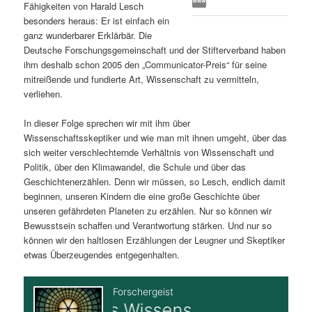
Fähigkeiten von Harald Lesch
s
l
besonders heraus: Er ist einfach ein
ganz wunderbarer Erklärbär. Die
p
t
Deutsche Forschungsgemeinschaft und der Stifterverband haben
ihm deshalb schon 2005 den „Communicator-Preis“ für seine
r
s
mitreißende und fundierte Art, Wissenschaft zu vermitteln,
verliehen.
i
p
In dieser Folge sprechen wir mit ihm über
Wissenschaftsskeptiker und wie man mit ihnen umgeht, über das
n
r
sich weiter verschlechternde Verhältnis von Wissenschaft und
Politik, über den Klimawandel, die Schule und über das
g
i
Geschichtenerzählen. Denn wir müssen, so Lesch, endlich damit
beginnen, unseren Kindern die eine große Geschichte über
e
n
unseren gefährdeten Planeten zu erzählen. Nur so können wir
Bewusstsein schaffen und Verantwortung stärken. Und nur so
n
g
können wir den haltlosen Erzählungen der Leugner und Skeptiker
etwas Überzeugendes entgegenhalten.
e
n