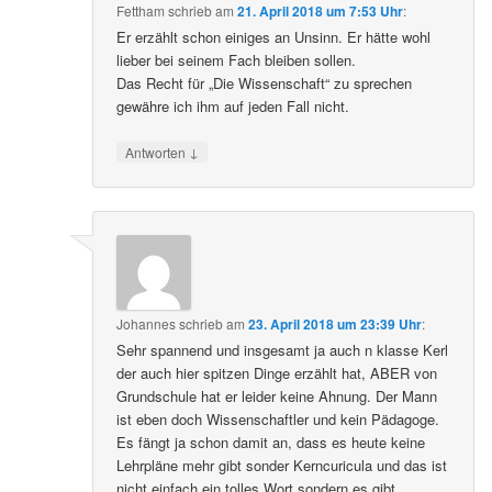
Fettham
schrieb
am
21. April 2018 um 7:53 Uhr
:
Er erzählt schon einiges an Unsinn. Er hätte wohl
lieber bei seinem Fach bleiben sollen.
Das Recht für „Die Wissenschaft“ zu sprechen
gewähre ich ihm auf jeden Fall nicht.
↓
Antworten
Johannes
schrieb
am
23. April 2018 um 23:39 Uhr
:
Sehr spannend und insgesamt ja auch n klasse Kerl
der auch hier spitzen Dinge erzählt hat, ABER von
Grundschule hat er leider keine Ahnung. Der Mann
ist eben doch Wissenschaftler und kein Pädagoge.
Es fängt ja schon damit an, dass es heute keine
Lehrpläne mehr gibt sonder Kerncuricula und das ist
nicht einfach ein tolles Wort sondern es gibt