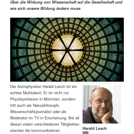
m
u
n
n
Über die Wirkung von Wissenschaft auf die Gesellschaft und
g
a
wie sich unsere Bildung ändern muss
ä
n
e
v
n
i
r
d
g
a
e
ä
t
i
n
r
o
n
I
e
n
n
Der Astrophysiker Harald Lesch ist ein
h
I
echtes Multitalent: Er ist nicht nur
Physikprofessor in München, sondern
a
n
tritt auch als Naturphilosoph,
Wissenschaftsjournalist oder als
l
h
Moderator im TV in Erscheinung. Bei all
diesen vielen verschiedenen Tätigkeiten
Harald Lesch
t
a
stechen die kommunikativen