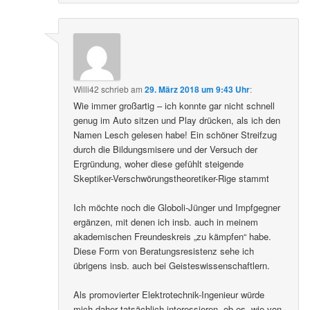
Willi42
schrieb
am
29. März 2018 um 9:43 Uhr
:
Wie immer großartig – ich konnte gar nicht schnell
genug im Auto sitzen und Play drücken, als ich den
Namen Lesch gelesen habe! Ein schöner Streifzug
durch die Bildungsmisere und der Versuch der
Ergründung, woher diese gefühlt steigende
Skeptiker-Verschwörungstheoretiker-Rige stammt
Ich möchte noch die Globoli-Jünger und Impfgegner
ergänzen, mit denen ich insb. auch in meinem
akademischen Freundeskreis „zu kämpfen“ habe.
Diese Form von Beratungsresistenz sehe ich
übrigens insb. auch bei Geisteswissenschaftlern.
Als promovierter Elektrotechnik-Ingenieur würde
mich daher tatsächlich interessieren, ob es, wie von