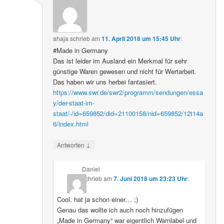
ahaja
schrieb
am
11. April 2018 um 15:45 Uhr
:
#Made in Germany
Das ist leider im Ausland ein Merkmal für sehr
günstige Waren gewesen und nicht für Wertarbeit.
Das haben wir uns herbei fantasiert.
https://www.swr.de/swr2/programm/sendungen/essa
y/der-staat-im-
staat/-/id=659852/did=21100158/nid=659852/12t14a
6/index.html
↓
Antworten
Daniel
schrieb
am
7. Juni 2018 um 23:23 Uhr
:
Cool. hat ja schon einer… ;)
Genau das wollte ich auch noch hinzufügen
„Made in Germany“ war eigentlich Warnlabel und