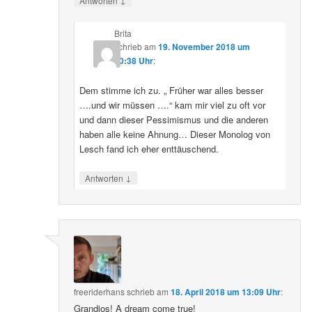
Antworten
Brita
schrieb
am
19. November 2018 um
20:38 Uhr
:
Dem stimme ich zu. „ Früher war alles besser
….und wir müssen ….“ kam mir viel zu oft vor
und dann dieser Pessimismus und die anderen
haben alle keine Ahnung… Dieser Monolog von
Lesch fand ich eher enttäuschend.
↓
Antworten
freeriderhans
schrieb
am
18. April 2018 um 13:09 Uhr
:
Grandios! A dream come true!