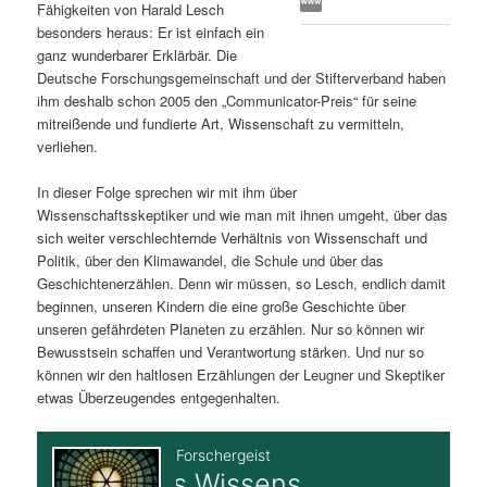
Fähigkeiten von Harald Lesch
s
l
besonders heraus: Er ist einfach ein
ganz wunderbarer Erklärbär. Die
p
t
Deutsche Forschungsgemeinschaft und der Stifterverband haben
ihm deshalb schon 2005 den „Communicator-Preis“ für seine
r
s
mitreißende und fundierte Art, Wissenschaft zu vermitteln,
verliehen.
i
p
In dieser Folge sprechen wir mit ihm über
Wissenschaftsskeptiker und wie man mit ihnen umgeht, über das
n
r
sich weiter verschlechternde Verhältnis von Wissenschaft und
Politik, über den Klimawandel, die Schule und über das
g
i
Geschichtenerzählen. Denn wir müssen, so Lesch, endlich damit
beginnen, unseren Kindern die eine große Geschichte über
e
n
unseren gefährdeten Planeten zu erzählen. Nur so können wir
Bewusstsein schaffen und Verantwortung stärken. Und nur so
n
g
können wir den haltlosen Erzählungen der Leugner und Skeptiker
etwas Überzeugendes entgegenhalten.
e
n