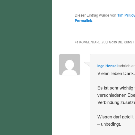
Dieser Eintrag wurde von
Tim Pritlo
Permalink
.
48 KOMMENTARE ZU „
FG055 DIE KUNST
Inge Hensel
schrieb
a
Vielen lieben Dan
Es ist sehr wichti
verschiedenen Eben
Verbindung zusetz
Wissen darf geteil
– unbedingt.