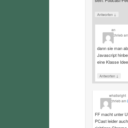
sein: Podcast-Fe
↓
Antworten
an
schrieb
a
dann sie man ab
Javascript hinbe
eine Klasse Ide
↓
Antworten
whatisright
schrieb
am
FF macht unter U
PCast leider auch
richtigen Chrome.