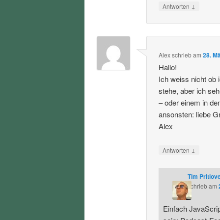
↓
Antworten
Alex
schrieb
am
28. M
Hallo!
Ich weiss nicht ob 
stehe, aber ich seh
– oder einem in de
ansonsten: liebe G
Alex
↓
Antworten
Tim Pritlov
schrieb
am
Einfach JavaScript