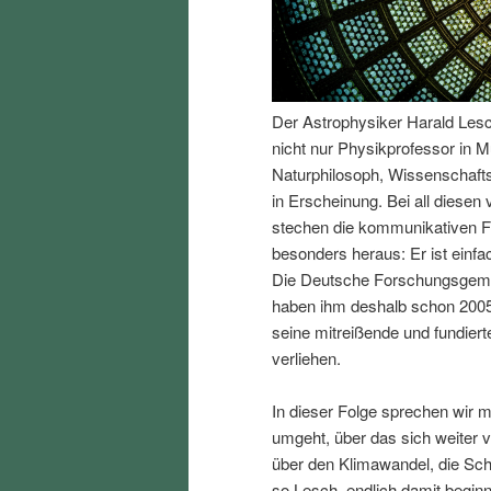
I
e
n
n
Der Astrophysiker Harald Lesch 
h
I
nicht nur Physikprofessor in M
Naturphilosoph, Wissenschafts
a
n
in Erscheinung. Bei all diesen
stechen die kommunikativen F
l
h
besonders heraus: Er ist einfa
Die Deutsche Forschungsgemei
t
a
haben ihm deshalb schon 2005
seine mitreißende und fundiert
s
l
verliehen.
p
t
In dieser Folge sprechen wir 
umgeht, über das sich weiter v
r
s
über den Klimawandel, die Sc
so Lesch, endlich damit begin