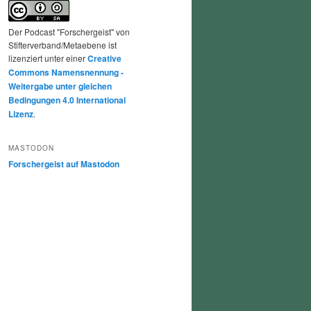
Der Podcast "Forschergeist" von
Stifterverband/Metaebene ist
lizenziert unter einer
Creative
Commons Namensnennung -
Weitergabe unter gleichen
Bedingungen 4.0 International
Lizenz
.
MASTODON
Forschergeist auf Mastodon