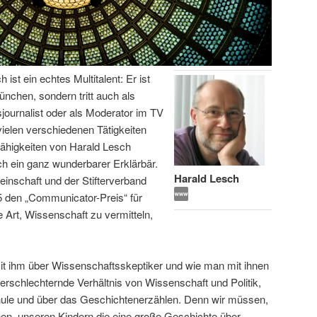
ist ein echtes Multitalent: Er ist
ünchen, sondern tritt auch als
journalist oder als Moderator im TV
 vielen verschiedenen Tätigkeiten
ähigkeiten von Harald Lesch
ch ein ganz wunderbarer Erklärbär.
Harald Lesch
nschaft und der Stifterverband
 den „Communicator-Preis“ für
e Art, Wissenschaft zu vermitteln,
mit ihm über Wissenschaftsskeptiker und wie man mit ihnen
erschlechternde Verhältnis von Wissenschaft und Politik,
hule und über das Geschichtenerzählen. Denn wir müssen,
nen, unseren Kindern die eine große Geschichte über