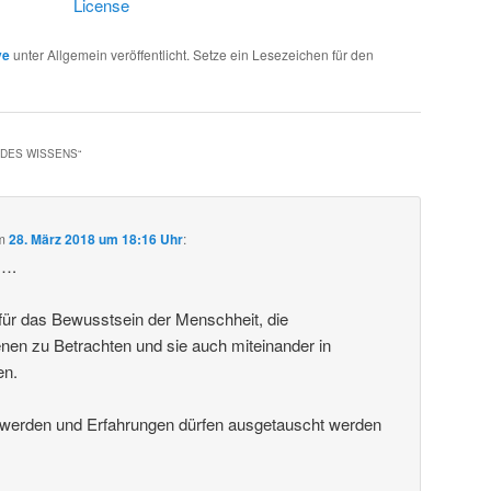
License
ve
unter Allgemein veröffentlicht. Setze ein Lesezeichen für den
 DES WISSENS
“
m
28. März 2018 um 18:16 Uhr
:
k….
g für das Bewusstsein der Menschheit, die
en zu Betrachten und sie auch miteinander in
en.
t werden und Erfahrungen dürfen ausgetauscht werden