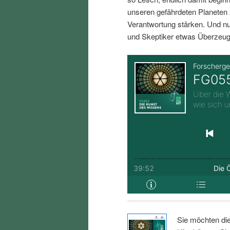
i
p
unseren gefährdeten Planeten 
Verantwortung stärken. Und nu
n
r
und Skeptiker etwas Überzeug
g
i
e
n
n
g
e
n
Sie möchten di