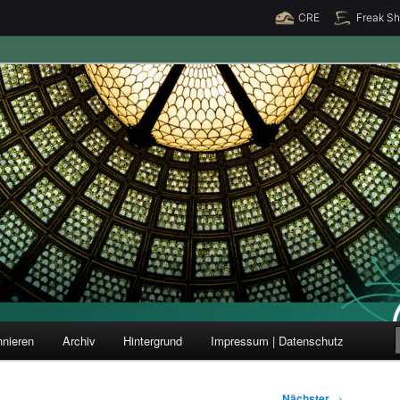
CRE
Freak S
ung und Forschung
nieren
Archiv
Hintergrund
Impressum | Datenschutz
Nächster
→