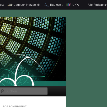
how
Logbuch:Netzpolitik
Raumzeit
UKW
Alle Podcasts
S
u
c
FORSCHERGEIST