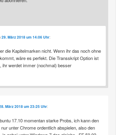
ed abonnieren.
m
29. März 2018 um 14:06 Uhr
:
er die Kapitelmarken nicht. Wenn ihr das noch ohne
kommt, wäre es perfekt. Die Transskript Option ist
e, ihr werdet immer (nochmal) besser
28. März 2018 um 23:25 Uhr
:
buntu 17.10 momentan starke Probs, ich kann den
 nur unter Chrome ordentlich abspielen, also den
. is anbei unter Windows 7 das gleiche.. FF 59.02