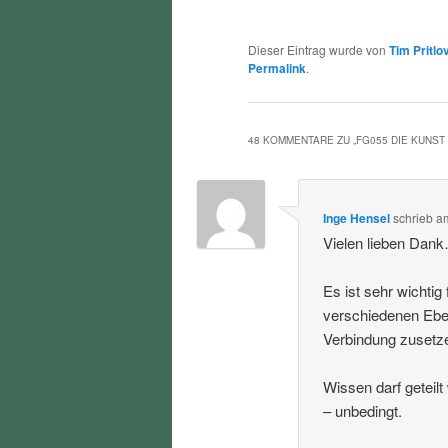
Dieser Eintrag wurde von
Tim Pritlo
Permalink
.
48 KOMMENTARE ZU „
FG055 DIE KUNST
Inge Hensel
schrieb
a
Vielen lieben Dan
Es ist sehr wichti
verschiedenen Eben
Verbindung zusetz
Wissen darf geteil
– unbedingt.