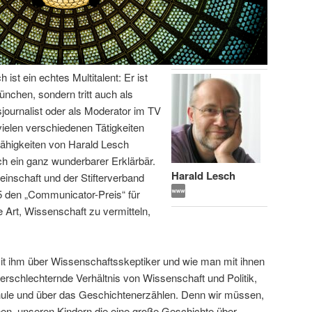
ist ein echtes Multitalent: Er ist
ünchen, sondern tritt auch als
journalist oder als Moderator im TV
 vielen verschiedenen Tätigkeiten
ähigkeiten von Harald Lesch
ch ein ganz wunderbarer Erklärbär.
Harald Lesch
nschaft und der Stifterverband
 den „Communicator-Preis“ für
e Art, Wissenschaft zu vermitteln,
mit ihm über Wissenschaftsskeptiker und wie man mit ihnen
erschlechternde Verhältnis von Wissenschaft und Politik,
hule und über das Geschichtenerzählen. Denn wir müssen,
nen, unseren Kindern die eine große Geschichte über