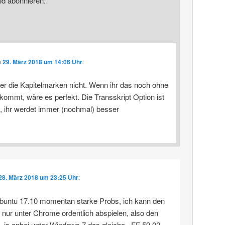
ed abonnieren.
m
29. März 2018 um 14:06 Uhr
:
er die Kapitelmarken nicht. Wenn ihr das noch ohne
kommt, wäre es perfekt. Die Transskript Option ist
e, ihr werdet immer (nochmal) besser
28. März 2018 um 23:25 Uhr
:
buntu 17.10 momentan starke Probs, ich kann den
 nur unter Chrome ordentlich abspielen, also den
. is anbei unter Windows 7 das gleiche.. FF 59.02