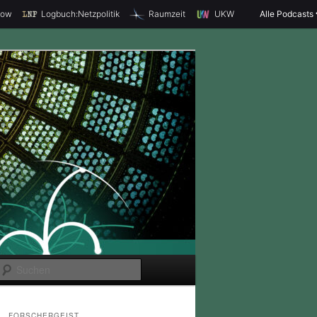
how
Logbuch:Netzpolitik
Raumzeit
UKW
Alle Podcasts
S
u
c
FORSCHERGEIST