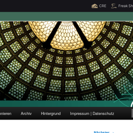
CRE
Freak S
ung und Forschung
nieren
Archiv
Hintergrund
Impressum | Datenschutz
Nächster
→