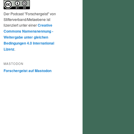
Der Podcast "Forschergeist" von
Stifterverband/Metaebene ist
lizenziert unter einer
Creative
Commons Namensnennung -
Weitergabe unter gleichen
Bedingungen 4.0 International
Lizenz
.
MASTODON
Forschergeist auf Mastodon