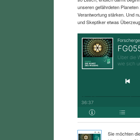
i
p
unseren gefährdeten Planeten 
Verantwortung stärken. Und nu
n
r
und Skeptiker etwas Überzeug
g
i
e
n
n
g
e
n
Sie möchten di