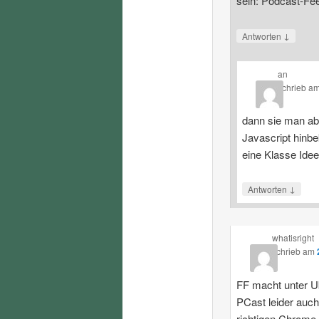
sein: Podcast-Fe
↓
Antworten
an
schrieb
a
dann sie man ab
Javascript hinbe
eine Klasse Ide
↓
Antworten
whatisright
schrieb
am
FF macht unter U
PCast leider auch
richtigen Chrome.