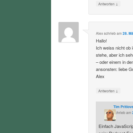
↓
Antworten
Alex
schrieb
am
28. M
Hallo!
Ich weiss nicht ob 
stehe, aber ich seh
– oder einem in de
ansonsten: liebe G
Alex
↓
Antworten
Tim Pritlov
schrieb
am
Einfach JavaScript