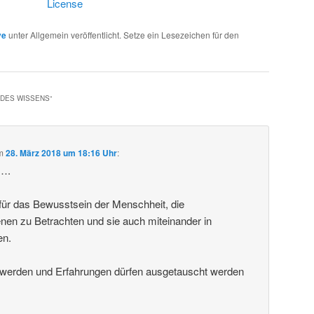
License
ve
unter Allgemein veröffentlicht. Setze ein Lesezeichen für den
 DES WISSENS
“
m
28. März 2018 um 18:16 Uhr
:
k….
g für das Bewusstsein der Menschheit, die
en zu Betrachten und sie auch miteinander in
en.
t werden und Erfahrungen dürfen ausgetauscht werden