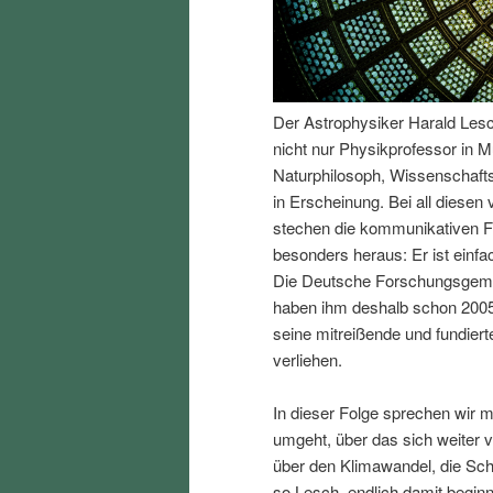
I
e
n
n
Der Astrophysiker Harald Lesch 
h
I
nicht nur Physikprofessor in M
Naturphilosoph, Wissenschafts
a
n
in Erscheinung. Bei all diesen
stechen die kommunikativen F
l
h
besonders heraus: Er ist einfa
Die Deutsche Forschungsgemei
t
a
haben ihm deshalb schon 2005
seine mitreißende und fundiert
s
l
verliehen.
p
t
In dieser Folge sprechen wir 
umgeht, über das sich weiter v
r
s
über den Klimawandel, die Sc
so Lesch, endlich damit begin