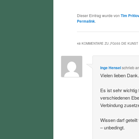
Dieser Eintrag wurde von
Tim Pritlo
Permalink
.
48 KOMMENTARE ZU „
FG055 DIE KUNST
Inge Hensel
schrieb
a
Vielen lieben Dan
Es ist sehr wichti
verschiedenen Eben
Verbindung zusetz
Wissen darf geteil
– unbedingt.