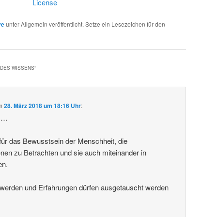
License
ve
unter Allgemein veröffentlicht. Setze ein Lesezeichen für den
 DES WISSENS
“
m
28. März 2018 um 18:16 Uhr
:
k….
g für das Bewusstsein der Menschheit, die
en zu Betrachten und sie auch miteinander in
en.
t werden und Erfahrungen dürfen ausgetauscht werden