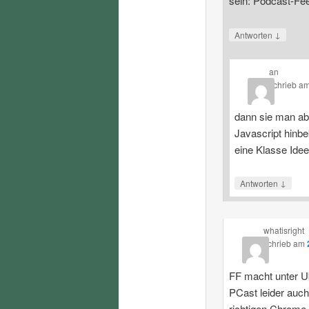
sein: Podcast-Fe
↓
Antworten
an
schrieb
a
dann sie man ab
Javascript hinbe
eine Klasse Ide
↓
Antworten
whatisright
schrieb
am
FF macht unter U
PCast leider auch
richtigen Chrome.