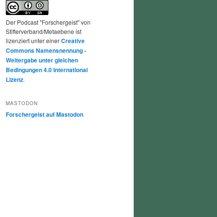
Der Podcast "Forschergeist" von
Stifterverband/Metaebene ist
lizenziert unter einer
Creative
Commons Namensnennung -
Weitergabe unter gleichen
Bedingungen 4.0 International
Lizenz
.
MASTODON
Forschergeist auf Mastodon