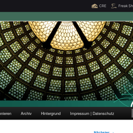
CRE
Freak S
ung und Forschung
nieren
Archiv
Hintergrund
Impressum | Datenschutz
Nächster
→