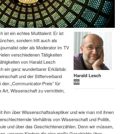
ist ein echtes Multitalent: Er ist
ünchen, sondern tritt auch als
journalist oder als Moderator im TV
 vielen verschiedenen Tätigkeiten
ähigkeiten von Harald Lesch
ch ein ganz wunderbarer Erklärbär.
Harald Lesch
nschaft und der Stifterverband
 den „Communicator-Preis“ für
e Art, Wissenschaft zu vermitteln,
mit ihm über Wissenschaftsskeptiker und wie man mit ihnen
erschlechternde Verhältnis von Wissenschaft und Politik,
hule und über das Geschichtenerzählen. Denn wir müssen,
nen, unseren Kindern die eine große Geschichte über