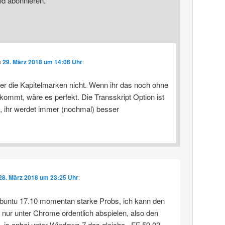
ed abonnieren.
m
29. März 2018 um 14:06 Uhr
:
er die Kapitelmarken nicht. Wenn ihr das noch ohne
kommt, wäre es perfekt. Die Transskript Option ist
e, ihr werdet immer (nochmal) besser
28. März 2018 um 23:25 Uhr
:
buntu 17.10 momentan starke Probs, ich kann den
 nur unter Chrome ordentlich abspielen, also den
. is anbei unter Windows 7 das gleiche.. FF 59.02