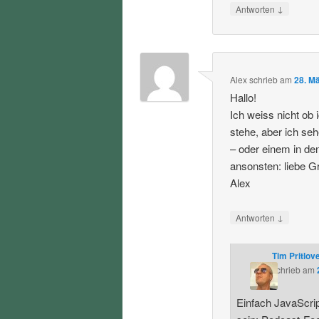
↓
Antworten
Alex
schrieb
am
28. M
Hallo!
Ich weiss nicht ob 
stehe, aber ich seh
– oder einem in de
ansonsten: liebe G
Alex
↓
Antworten
Tim Pritlov
schrieb
am
Einfach JavaScript