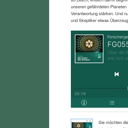
i
p
unseren gefährdeten Planeten 
Verantwortung stärken. Und nu
n
r
und Skeptiker etwas Überzeug
g
i
e
n
n
g
e
n
Sie möchten di