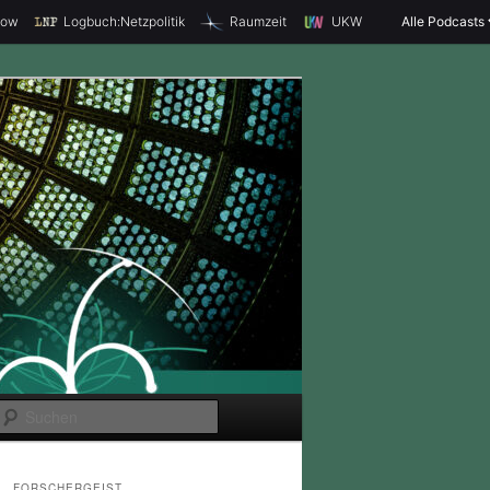
how
Logbuch:Netzpolitik
Raumzeit
UKW
Alle Podcasts
S
u
c
FORSCHERGEIST