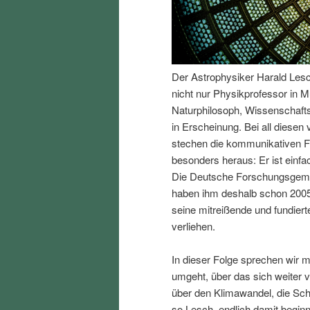
I
e
n
n
Der Astrophysiker Harald Lesch 
h
I
nicht nur Physikprofessor in M
Naturphilosoph, Wissenschafts
a
n
in Erscheinung. Bei all diesen
stechen die kommunikativen F
l
h
besonders heraus: Er ist einfa
Die Deutsche Forschungsgemei
t
a
haben ihm deshalb schon 2005
seine mitreißende und fundiert
s
l
verliehen.
p
t
In dieser Folge sprechen wir 
umgeht, über das sich weiter v
r
s
über den Klimawandel, die Sc
so Lesch, endlich damit begin