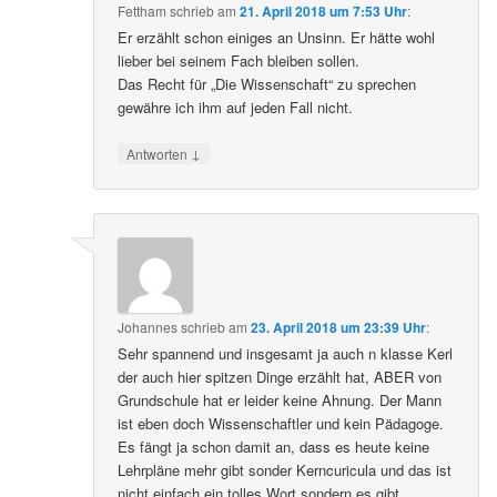
Fettham
schrieb
am
21. April 2018 um 7:53 Uhr
:
Er erzählt schon einiges an Unsinn. Er hätte wohl
lieber bei seinem Fach bleiben sollen.
Das Recht für „Die Wissenschaft“ zu sprechen
gewähre ich ihm auf jeden Fall nicht.
↓
Antworten
Johannes
schrieb
am
23. April 2018 um 23:39 Uhr
:
Sehr spannend und insgesamt ja auch n klasse Kerl
der auch hier spitzen Dinge erzählt hat, ABER von
Grundschule hat er leider keine Ahnung. Der Mann
ist eben doch Wissenschaftler und kein Pädagoge.
Es fängt ja schon damit an, dass es heute keine
Lehrpläne mehr gibt sonder Kerncuricula und das ist
nicht einfach ein tolles Wort sondern es gibt