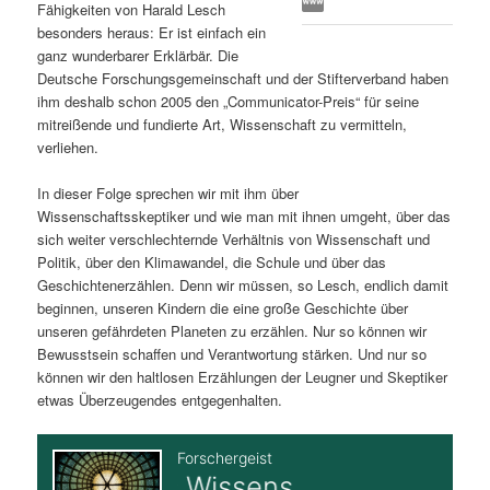
Fähigkeiten von Harald Lesch
s
l
besonders heraus: Er ist einfach ein
ganz wunderbarer Erklärbär. Die
p
t
Deutsche Forschungsgemeinschaft und der Stifterverband haben
ihm deshalb schon 2005 den „Communicator-Preis“ für seine
r
s
mitreißende und fundierte Art, Wissenschaft zu vermitteln,
verliehen.
i
p
In dieser Folge sprechen wir mit ihm über
Wissenschaftsskeptiker und wie man mit ihnen umgeht, über das
n
r
sich weiter verschlechternde Verhältnis von Wissenschaft und
Politik, über den Klimawandel, die Schule und über das
g
i
Geschichtenerzählen. Denn wir müssen, so Lesch, endlich damit
beginnen, unseren Kindern die eine große Geschichte über
e
n
unseren gefährdeten Planeten zu erzählen. Nur so können wir
Bewusstsein schaffen und Verantwortung stärken. Und nur so
n
g
können wir den haltlosen Erzählungen der Leugner und Skeptiker
etwas Überzeugendes entgegenhalten.
e
n