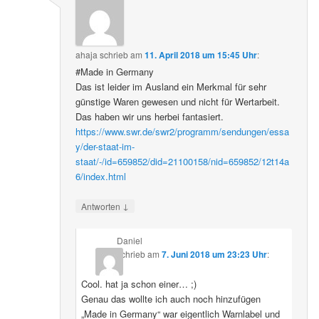
ahaja
schrieb
am
11. April 2018 um 15:45 Uhr
:
#Made in Germany
Das ist leider im Ausland ein Merkmal für sehr
günstige Waren gewesen und nicht für Wertarbeit.
Das haben wir uns herbei fantasiert.
https://www.swr.de/swr2/programm/sendungen/essa
y/der-staat-im-
staat/-/id=659852/did=21100158/nid=659852/12t14a
6/index.html
↓
Antworten
Daniel
schrieb
am
7. Juni 2018 um 23:23 Uhr
:
Cool. hat ja schon einer… ;)
Genau das wollte ich auch noch hinzufügen
„Made in Germany“ war eigentlich Warnlabel und