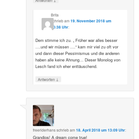
Antworten
Brita
schrieb
am
19. November 2018 um
20:38 Uhr
:
Dem stimme ich zu. „ Früher war alles besser
….und wir müssen ….“ kam mir viel zu oft vor
und dann dieser Pessimismus und die anderen
haben alle keine Ahnung… Dieser Monolog von
Lesch fand ich eher enttäuschend.
↓
Antworten
freeriderhans
schrieb
am
18. April 2018 um 13:09 Uhr
:
Grandios! A dream come true!