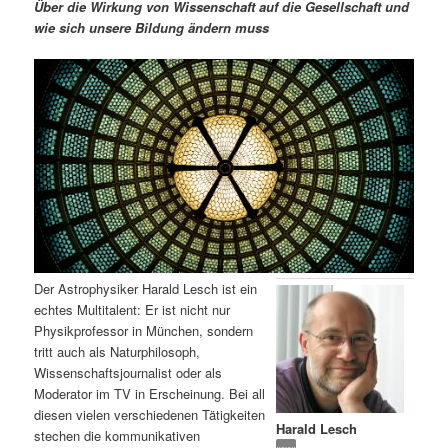
m
u
n
n
Über die Wirkung von Wissenschaft auf die Gesellschaft und
g
a
wie sich unsere Bildung ändern muss
ä
n
e
v
n
i
r
d
g
a
e
ä
t
i
n
r
o
n
I
e
n
n
Der Astrophysiker Harald Lesch ist ein
h
I
echtes Multitalent: Er ist nicht nur
Physikprofessor in München, sondern
a
n
tritt auch als Naturphilosoph,
Wissenschaftsjournalist oder als
l
h
Moderator im TV in Erscheinung. Bei all
diesen vielen verschiedenen Tätigkeiten
Harald Lesch
t
a
stechen die kommunikativen