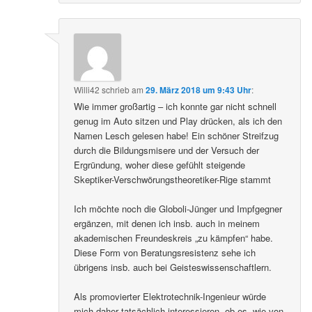
Willi42
schrieb
am
29. März 2018 um 9:43 Uhr
:
Wie immer großartig – ich konnte gar nicht schnell
genug im Auto sitzen und Play drücken, als ich den
Namen Lesch gelesen habe! Ein schöner Streifzug
durch die Bildungsmisere und der Versuch der
Ergründung, woher diese gefühlt steigende
Skeptiker-Verschwörungstheoretiker-Rige stammt
Ich möchte noch die Globoli-Jünger und Impfgegner
ergänzen, mit denen ich insb. auch in meinem
akademischen Freundeskreis „zu kämpfen“ habe.
Diese Form von Beratungsresistenz sehe ich
übrigens insb. auch bei Geisteswissenschaftlern.
Als promovierter Elektrotechnik-Ingenieur würde
mich daher tatsächlich interessieren, ob es, wie von