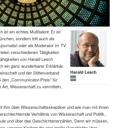
ist ein echtes Multitalent: Er ist
ünchen, sondern tritt auch als
journalist oder als Moderator im TV
 vielen verschiedenen Tätigkeiten
ähigkeiten von Harald Lesch
ch ein ganz wunderbarer Erklärbär.
Harald Lesch
nschaft und der Stifterverband
 den „Communicator-Preis“ für
e Art, Wissenschaft zu vermitteln,
mit ihm über Wissenschaftsskeptiker und wie man mit ihnen
erschlechternde Verhältnis von Wissenschaft und Politik,
hule und über das Geschichtenerzählen. Denn wir müssen,
nen, unseren Kindern die eine große Geschichte über