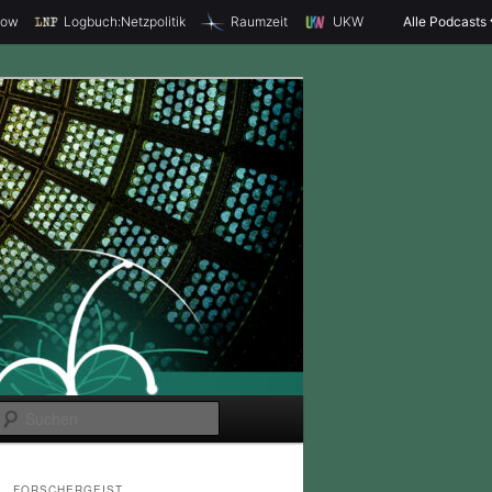
how
Logbuch:Netzpolitik
Raumzeit
UKW
Alle Podcasts
S
u
c
FORSCHERGEIST