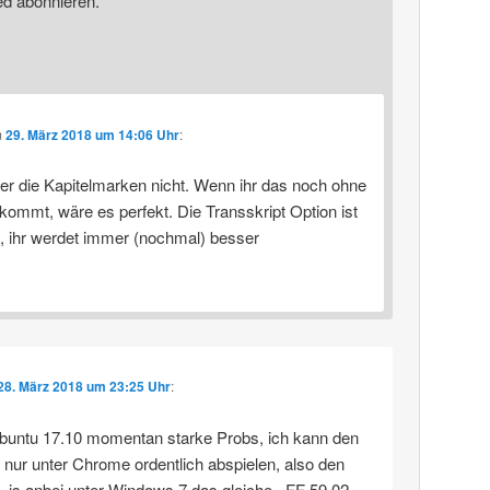
ed abonnieren.
m
29. März 2018 um 14:06 Uhr
:
er die Kapitelmarken nicht. Wenn ihr das noch ohne
kommt, wäre es perfekt. Die Transskript Option ist
e, ihr werdet immer (nochmal) besser
28. März 2018 um 23:25 Uhr
:
buntu 17.10 momentan starke Probs, ich kann den
 nur unter Chrome ordentlich abspielen, also den
. is anbei unter Windows 7 das gleiche.. FF 59.02