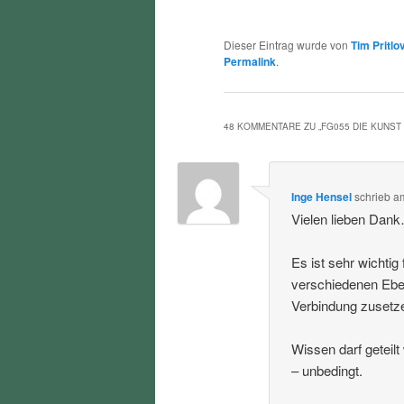
Dieser Eintrag wurde von
Tim Pritlo
Permalink
.
48 KOMMENTARE ZU „
FG055 DIE KUNST
Inge Hensel
schrieb
a
Vielen lieben Dan
Es ist sehr wichti
verschiedenen Eben
Verbindung zusetz
Wissen darf geteil
– unbedingt.