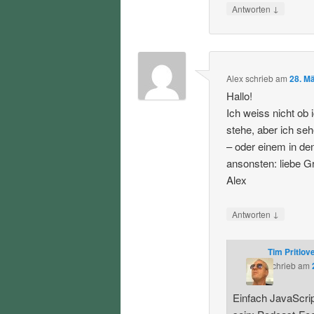
↓
Antworten
Alex
schrieb
am
28. M
Hallo!
Ich weiss nicht ob 
stehe, aber ich seh
– oder einem in de
ansonsten: liebe G
Alex
↓
Antworten
Tim Pritlov
schrieb
am
Einfach JavaScript