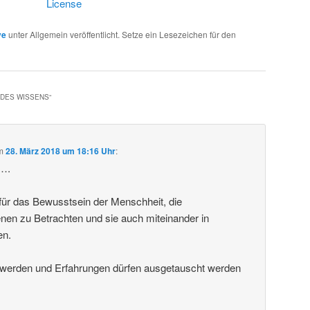
License
ve
unter Allgemein veröffentlicht. Setze ein Lesezeichen für den
 DES WISSENS
“
m
28. März 2018 um 18:16 Uhr
:
k….
g für das Bewusstsein der Menschheit, die
en zu Betrachten und sie auch miteinander in
en.
t werden und Erfahrungen dürfen ausgetauscht werden