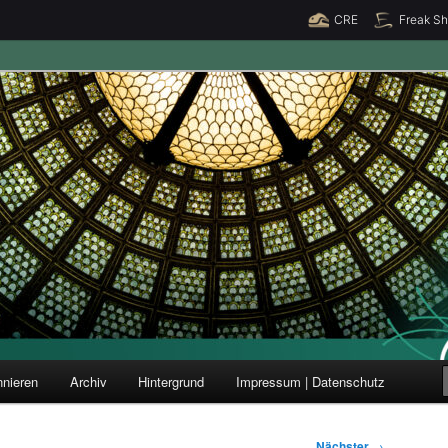
CRE
Freak S
ung und Forschung
nieren
Archiv
Hintergrund
Impressum | Datenschutz
Nächster
→