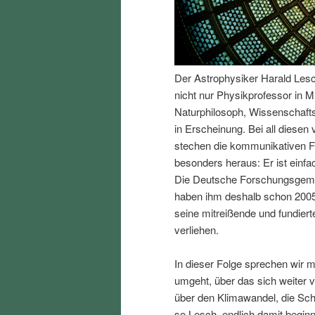
I
e
n
n
Der Astrophysiker Harald Lesch 
h
I
nicht nur Physikprofessor in M
Naturphilosoph, Wissenschafts
a
n
in Erscheinung. Bei all diesen
stechen die kommunikativen F
l
h
besonders heraus: Er ist einfa
Die Deutsche Forschungsgemei
t
a
haben ihm deshalb schon 2005
seine mitreißende und fundiert
s
l
verliehen.
p
t
In dieser Folge sprechen wir 
umgeht, über das sich weiter v
r
s
über den Klimawandel, die Sc
so Lesch, endlich damit begin