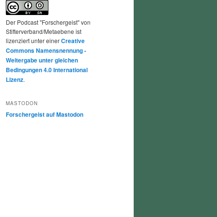
Der Podcast "Forschergeist" von
Stifterverband/Metaebene ist
lizenziert unter einer
Creative
Commons Namensnennung -
Weitergabe unter gleichen
Bedingungen 4.0 International
Lizenz
.
MASTODON
Forschergeist auf Mastodon