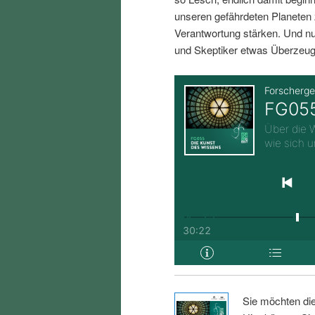
i
p
unseren gefährdeten Planeten 
Verantwortung stärken. Und nu
n
r
und Skeptiker etwas Überzeug
g
i
e
n
n
g
e
n
Sie möchten di