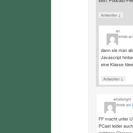
sein: Podcast-Fe
↓
Antworten
an
schrieb
a
dann sie man ab
Javascript hinbe
eine Klasse Ide
↓
Antworten
whatisright
schrieb
am
FF macht unter U
PCast leider auch
richtigen Chrome.