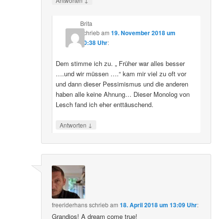
Antworten
Brita
schrieb
am
19. November 2018 um
20:38 Uhr
:
Dem stimme ich zu. „ Früher war alles besser
….und wir müssen ….“ kam mir viel zu oft vor
und dann dieser Pessimismus und die anderen
haben alle keine Ahnung… Dieser Monolog von
Lesch fand ich eher enttäuschend.
↓
Antworten
freeriderhans
schrieb
am
18. April 2018 um 13:09 Uhr
:
Grandios! A dream come true!