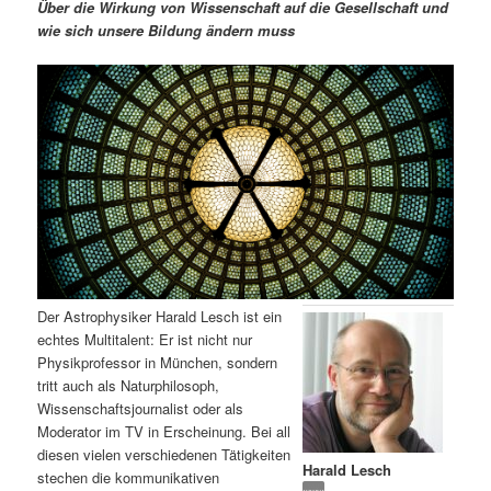
m
u
n
n
Über die Wirkung von Wissenschaft auf die Gesellschaft und
g
a
wie sich unsere Bildung ändern muss
ä
n
e
v
n
i
r
d
g
a
e
ä
t
i
n
r
o
n
I
e
n
n
Der Astrophysiker Harald Lesch ist ein
h
I
echtes Multitalent: Er ist nicht nur
Physikprofessor in München, sondern
a
n
tritt auch als Naturphilosoph,
Wissenschaftsjournalist oder als
l
h
Moderator im TV in Erscheinung. Bei all
diesen vielen verschiedenen Tätigkeiten
Harald Lesch
t
a
stechen die kommunikativen