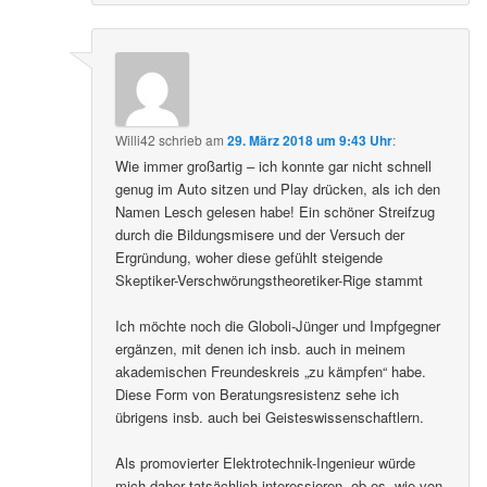
Willi42
schrieb
am
29. März 2018 um 9:43 Uhr
:
Wie immer großartig – ich konnte gar nicht schnell
genug im Auto sitzen und Play drücken, als ich den
Namen Lesch gelesen habe! Ein schöner Streifzug
durch die Bildungsmisere und der Versuch der
Ergründung, woher diese gefühlt steigende
Skeptiker-Verschwörungstheoretiker-Rige stammt
Ich möchte noch die Globoli-Jünger und Impfgegner
ergänzen, mit denen ich insb. auch in meinem
akademischen Freundeskreis „zu kämpfen“ habe.
Diese Form von Beratungsresistenz sehe ich
übrigens insb. auch bei Geisteswissenschaftlern.
Als promovierter Elektrotechnik-Ingenieur würde
mich daher tatsächlich interessieren, ob es, wie von