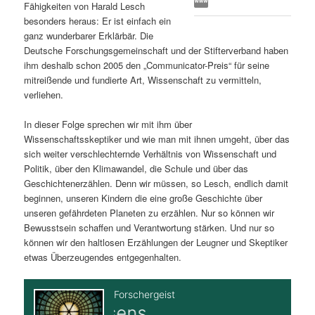
Fähigkeiten von Harald Lesch
s
l
besonders heraus: Er ist einfach ein
ganz wunderbarer Erklärbär. Die
p
t
Deutsche Forschungsgemeinschaft und der Stifterverband haben
ihm deshalb schon 2005 den „Communicator-Preis“ für seine
r
s
mitreißende und fundierte Art, Wissenschaft zu vermitteln,
verliehen.
i
p
In dieser Folge sprechen wir mit ihm über
Wissenschaftsskeptiker und wie man mit ihnen umgeht, über das
n
r
sich weiter verschlechternde Verhältnis von Wissenschaft und
Politik, über den Klimawandel, die Schule und über das
g
i
Geschichtenerzählen. Denn wir müssen, so Lesch, endlich damit
beginnen, unseren Kindern die eine große Geschichte über
e
n
unseren gefährdeten Planeten zu erzählen. Nur so können wir
Bewusstsein schaffen und Verantwortung stärken. Und nur so
n
g
können wir den haltlosen Erzählungen der Leugner und Skeptiker
etwas Überzeugendes entgegenhalten.
e
n