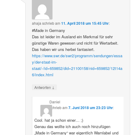
ahaja
schrieb
am
11. April 2018 um 15:45 Uhr
:
#Made in Germany
Das ist leider im Ausland ein Merkmal für sehr
günstige Waren gewesen und nicht für Wertarbeit.
Das haben wir uns herbei fantasiert.
https://www.swr.de/swr2/programm/sendungen/essa
y/der-staat-im-
staat/-/id=659852/did=21100158/nid=659852/12t14a
6/index.html
↓
Antworten
Daniel
schrieb
am
7. Juni 2018 um 23:23 Uhr
:
Cool. hat ja schon einer… ;)
Genau das wollte ich auch noch hinzufügen
„Made in Germany“ war eigentlich Warnlabel und