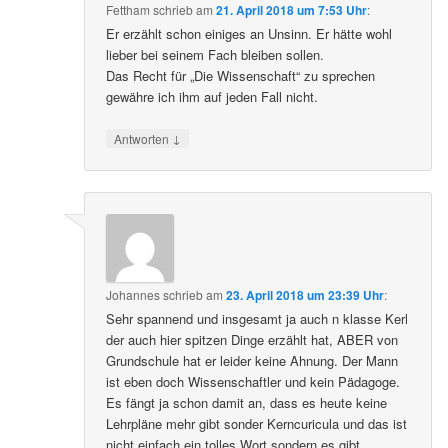
Fettham
schrieb
am
21. April 2018 um 7:53 Uhr
:
Er erzählt schon einiges an Unsinn. Er hätte wohl
lieber bei seinem Fach bleiben sollen.
Das Recht für „Die Wissenschaft“ zu sprechen
gewähre ich ihm auf jeden Fall nicht.
↓
Antworten
Johannes
schrieb
am
23. April 2018 um 23:39 Uhr
:
Sehr spannend und insgesamt ja auch n klasse Kerl
der auch hier spitzen Dinge erzählt hat, ABER von
Grundschule hat er leider keine Ahnung. Der Mann
ist eben doch Wissenschaftler und kein Pädagoge.
Es fängt ja schon damit an, dass es heute keine
Lehrpläne mehr gibt sonder Kerncuricula und das ist
nicht einfach ein tolles Wort sondern es gibt