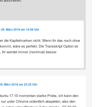
ed abonnieren.
m
29. März 2018 um 14:06 Uhr
:
er die Kapitelmarken nicht. Wenn ihr das noch ohne
kommt, wäre es perfekt. Die Transskript Option ist
e, ihr werdet immer (nochmal) besser
28. März 2018 um 23:25 Uhr
:
buntu 17.10 momentan starke Probs, ich kann den
 nur unter Chrome ordentlich abspielen, also den
. is anbei unter Windows 7 das gleiche.. FF 59.02