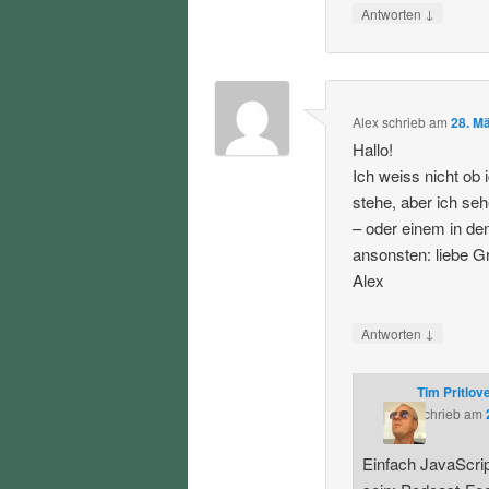
↓
Antworten
Alex
schrieb
am
28. M
Hallo!
Ich weiss nicht ob 
stehe, aber ich seh
– oder einem in de
ansonsten: liebe G
Alex
↓
Antworten
Tim Pritlov
schrieb
am
Einfach JavaScript