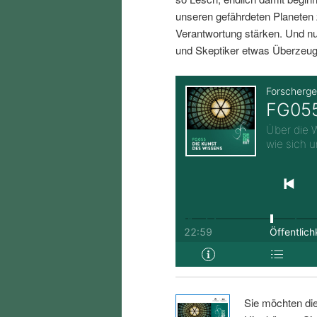
i
p
unseren gefährdeten Planeten 
Verantwortung stärken. Und nu
n
r
und Skeptiker etwas Überzeug
g
i
e
n
n
g
e
n
Sie möchten di