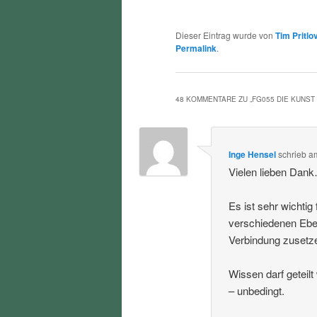
Dieser Eintrag wurde von
Tim Pritlo
Permalink
.
48 KOMMENTARE ZU „
FG055 DIE KUNST
Inge Hensel
schrieb
a
Vielen lieben Dan
Es ist sehr wichti
verschiedenen Eben
Verbindung zusetz
Wissen darf geteil
– unbedingt.