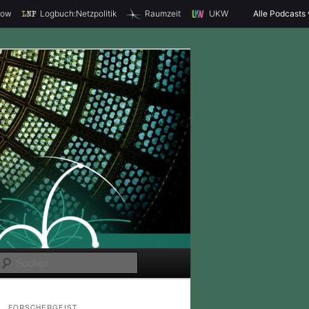
how
Logbuch:Netzpolitik
Raumzeit
UKW
Alle Podcasts
S
u
c
FORSCHERGEIST