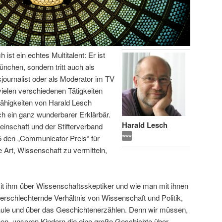
ist ein echtes Multitalent: Er ist
ünchen, sondern tritt auch als
journalist oder als Moderator im TV
 vielen verschiedenen Tätigkeiten
ähigkeiten von Harald Lesch
ch ein ganz wunderbarer Erklärbär.
Harald Lesch
nschaft und der Stifterverband
 den „Communicator-Preis“ für
e Art, Wissenschaft zu vermitteln,
mit ihm über Wissenschaftsskeptiker und wie man mit ihnen
erschlechternde Verhältnis von Wissenschaft und Politik,
hule und über das Geschichtenerzählen. Denn wir müssen,
nen, unseren Kindern die eine große Geschichte über