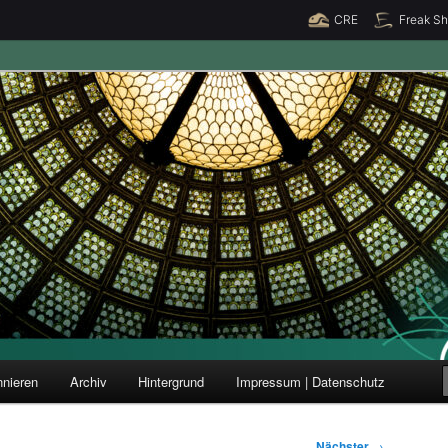
CRE
Freak S
ung und Forschung
nieren
Archiv
Hintergrund
Impressum | Datenschutz
Nächster
→