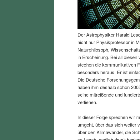
I
e
n
n
Der Astrophysiker Harald Lesch 
h
I
nicht nur Physikprofessor in M
Naturphilosoph, Wissenschafts
a
n
in Erscheinung. Bei all diesen
stechen die kommunikativen F
l
h
besonders heraus: Er ist einfa
Die Deutsche Forschungsgemei
t
a
haben ihm deshalb schon 2005
seine mitreißende und fundiert
s
l
verliehen.
p
t
In dieser Folge sprechen wir 
umgeht, über das sich weiter v
r
s
über den Klimawandel, die Sc
so Lesch, endlich damit begin