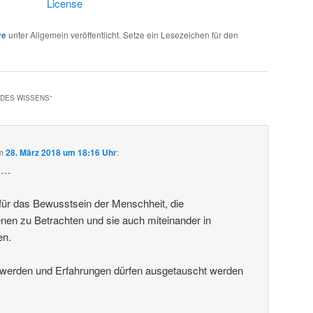
License
ve
unter Allgemein veröffentlicht. Setze ein Lesezeichen für den
 DES WISSENS
“
m
28. März 2018 um 18:16 Uhr
:
k….
g für das Bewusstsein der Menschheit, die
en zu Betrachten und sie auch miteinander in
en.
t werden und Erfahrungen dürfen ausgetauscht werden