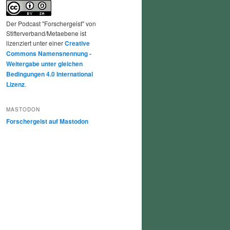
Der Podcast "Forschergeist" von
Stifterverband/Metaebene ist
lizenziert unter einer
Creative
Commons Namensnennung -
Weitergabe unter gleichen
Bedingungen 4.0 International
Lizenz
.
MASTODON
Forschergeist auf Mastodon