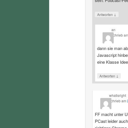
sein: Podcast-Fe
↓
Antworten
an
schrieb
a
dann sie man ab
Javascript hinbe
eine Klasse Ide
↓
Antworten
whatisright
schrieb
am
FF macht unter U
PCast leider auch
richtigen Chrome.