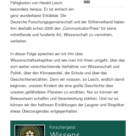
Fähigkeiten von Harald Lesch
s
l
besonders heraus: Er ist einfach ein
ganz wunderbarer Erklärbär. Die
p
t
Deutsche Forschungsgemeinschaft und der Stifterverband haben
ihm deshalb schon 2005 den „Communicator-Preis“ für seine
r
s
mitreißende und fundierte Art, Wissenschaft zu vermitteln,
verliehen.
i
p
In dieser Folge sprechen wir mit ihm über
Wissenschaftsskeptiker und wie man mit ihnen umgeht, über das
n
r
sich weiter verschlechternde Verhältnis von Wissenschaft und
Politik, über den Klimawandel, die Schule und über das
g
i
Geschichtenerzählen. Denn wir müssen, so Lesch, endlich damit
beginnen, unseren Kindern die eine große Geschichte über
e
n
unseren gefährdeten Planeten zu erzählen. Nur so können wir
Bewusstsein schaffen und Verantwortung stärken. Und nur so
n
g
können wir den haltlosen Erzählungen der Leugner und Skeptiker
etwas Überzeugendes entgegenhalten.
e
n