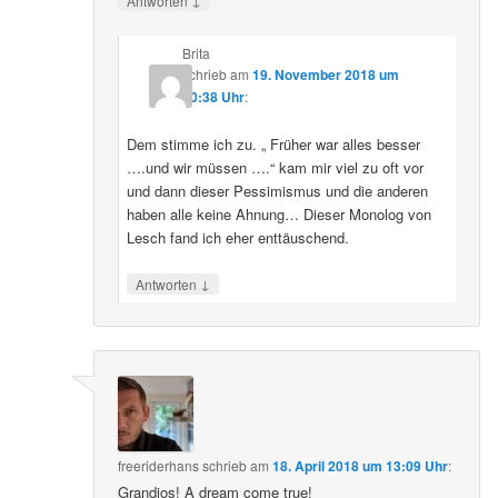
Antworten
Brita
schrieb
am
19. November 2018 um
20:38 Uhr
:
Dem stimme ich zu. „ Früher war alles besser
….und wir müssen ….“ kam mir viel zu oft vor
und dann dieser Pessimismus und die anderen
haben alle keine Ahnung… Dieser Monolog von
Lesch fand ich eher enttäuschend.
↓
Antworten
freeriderhans
schrieb
am
18. April 2018 um 13:09 Uhr
:
Grandios! A dream come true!