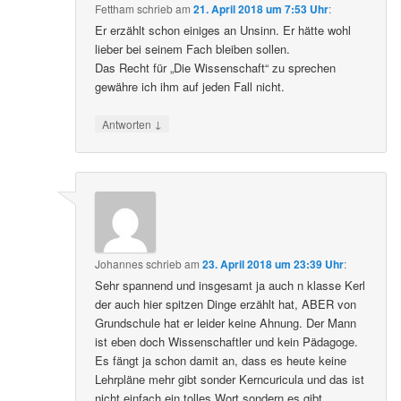
Fettham
schrieb
am
21. April 2018 um 7:53 Uhr
:
Er erzählt schon einiges an Unsinn. Er hätte wohl
lieber bei seinem Fach bleiben sollen.
Das Recht für „Die Wissenschaft“ zu sprechen
gewähre ich ihm auf jeden Fall nicht.
↓
Antworten
Johannes
schrieb
am
23. April 2018 um 23:39 Uhr
:
Sehr spannend und insgesamt ja auch n klasse Kerl
der auch hier spitzen Dinge erzählt hat, ABER von
Grundschule hat er leider keine Ahnung. Der Mann
ist eben doch Wissenschaftler und kein Pädagoge.
Es fängt ja schon damit an, dass es heute keine
Lehrpläne mehr gibt sonder Kerncuricula und das ist
nicht einfach ein tolles Wort sondern es gibt