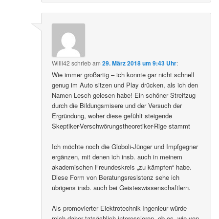
Willi42
schrieb
am
29. März 2018 um 9:43 Uhr
:
Wie immer großartig – ich konnte gar nicht schnell
genug im Auto sitzen und Play drücken, als ich den
Namen Lesch gelesen habe! Ein schöner Streifzug
durch die Bildungsmisere und der Versuch der
Ergründung, woher diese gefühlt steigende
Skeptiker-Verschwörungstheoretiker-Rige stammt
Ich möchte noch die Globoli-Jünger und Impfgegner
ergänzen, mit denen ich insb. auch in meinem
akademischen Freundeskreis „zu kämpfen“ habe.
Diese Form von Beratungsresistenz sehe ich
übrigens insb. auch bei Geisteswissenschaftlern.
Als promovierter Elektrotechnik-Ingenieur würde
mich daher tatsächlich interessieren, ob es, wie von