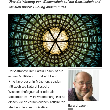
m
u
n
n
Über die Wirkung von Wissenschaft auf die Gesellschaft und
g
a
wie sich unsere Bildung ändern muss
ä
n
e
v
n
i
r
d
g
a
e
ä
t
i
n
r
o
n
I
e
n
n
Der Astrophysiker Harald Lesch ist ein
h
I
echtes Multitalent: Er ist nicht nur
Physikprofessor in München, sondern
a
n
tritt auch als Naturphilosoph,
Wissenschaftsjournalist oder als
l
h
Moderator im TV in Erscheinung. Bei all
diesen vielen verschiedenen Tätigkeiten
Harald Lesch
t
a
stechen die kommunikativen