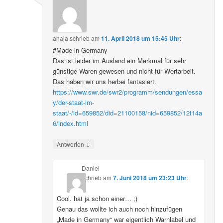
ahaja
schrieb
am
11. April 2018 um 15:45 Uhr
:
#Made in Germany
Das ist leider im Ausland ein Merkmal für sehr
günstige Waren gewesen und nicht für Wertarbeit.
Das haben wir uns herbei fantasiert.
https://www.swr.de/swr2/programm/sendungen/essa
y/der-staat-im-
staat/-/id=659852/did=21100158/nid=659852/12t14a
6/index.html
↓
Antworten
Daniel
schrieb
am
7. Juni 2018 um 23:23 Uhr
:
Cool. hat ja schon einer… ;)
Genau das wollte ich auch noch hinzufügen
„Made in Germany“ war eigentlich Warnlabel und