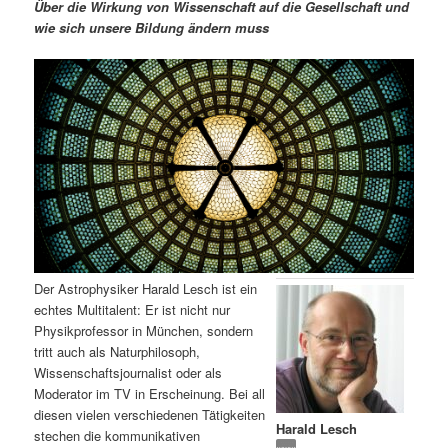
m
u
n
n
Über die Wirkung von Wissenschaft auf die Gesellschaft und
g
a
wie sich unsere Bildung ändern muss
ä
n
e
v
n
i
r
d
g
a
e
ä
t
i
n
r
o
n
I
e
n
n
Der Astrophysiker Harald Lesch ist ein
h
I
echtes Multitalent: Er ist nicht nur
Physikprofessor in München, sondern
a
n
tritt auch als Naturphilosoph,
Wissenschaftsjournalist oder als
l
h
Moderator im TV in Erscheinung. Bei all
diesen vielen verschiedenen Tätigkeiten
Harald Lesch
t
a
stechen die kommunikativen