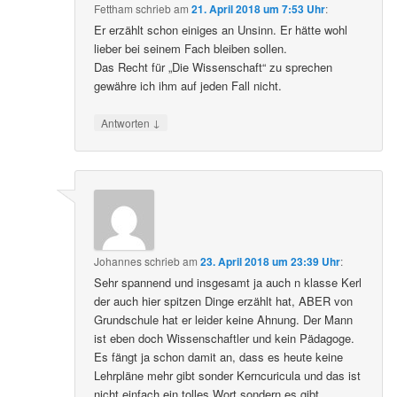
Fettham
schrieb
am
21. April 2018 um 7:53 Uhr
:
Er erzählt schon einiges an Unsinn. Er hätte wohl
lieber bei seinem Fach bleiben sollen.
Das Recht für „Die Wissenschaft“ zu sprechen
gewähre ich ihm auf jeden Fall nicht.
↓
Antworten
Johannes
schrieb
am
23. April 2018 um 23:39 Uhr
:
Sehr spannend und insgesamt ja auch n klasse Kerl
der auch hier spitzen Dinge erzählt hat, ABER von
Grundschule hat er leider keine Ahnung. Der Mann
ist eben doch Wissenschaftler und kein Pädagoge.
Es fängt ja schon damit an, dass es heute keine
Lehrpläne mehr gibt sonder Kerncuricula und das ist
nicht einfach ein tolles Wort sondern es gibt