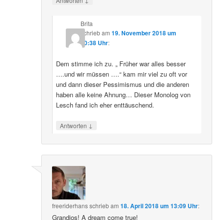
Antworten
Brita
schrieb
am
19. November 2018 um
20:38 Uhr
:
Dem stimme ich zu. „ Früher war alles besser
….und wir müssen ….“ kam mir viel zu oft vor
und dann dieser Pessimismus und die anderen
haben alle keine Ahnung… Dieser Monolog von
Lesch fand ich eher enttäuschend.
↓
Antworten
freeriderhans
schrieb
am
18. April 2018 um 13:09 Uhr
:
Grandios! A dream come true!