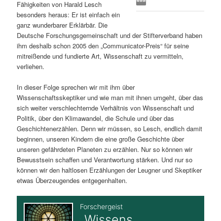
Fähigkeiten von Harald Lesch
s
l
besonders heraus: Er ist einfach ein
ganz wunderbarer Erklärbär. Die
p
t
Deutsche Forschungsgemeinschaft und der Stifterverband haben
ihm deshalb schon 2005 den „Communicator-Preis“ für seine
r
s
mitreißende und fundierte Art, Wissenschaft zu vermitteln,
verliehen.
i
p
In dieser Folge sprechen wir mit ihm über
Wissenschaftsskeptiker und wie man mit ihnen umgeht, über das
n
r
sich weiter verschlechternde Verhältnis von Wissenschaft und
Politik, über den Klimawandel, die Schule und über das
g
i
Geschichtenerzählen. Denn wir müssen, so Lesch, endlich damit
beginnen, unseren Kindern die eine große Geschichte über
e
n
unseren gefährdeten Planeten zu erzählen. Nur so können wir
Bewusstsein schaffen und Verantwortung stärken. Und nur so
n
g
können wir den haltlosen Erzählungen der Leugner und Skeptiker
etwas Überzeugendes entgegenhalten.
e
n