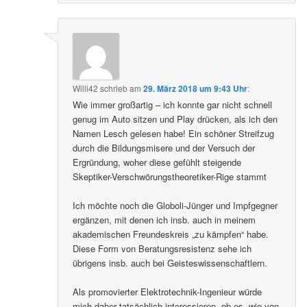
Willi42
schrieb
am
29. März 2018 um 9:43 Uhr
:
Wie immer großartig – ich konnte gar nicht schnell
genug im Auto sitzen und Play drücken, als ich den
Namen Lesch gelesen habe! Ein schöner Streifzug
durch die Bildungsmisere und der Versuch der
Ergründung, woher diese gefühlt steigende
Skeptiker-Verschwörungstheoretiker-Rige stammt
Ich möchte noch die Globoli-Jünger und Impfgegner
ergänzen, mit denen ich insb. auch in meinem
akademischen Freundeskreis „zu kämpfen“ habe.
Diese Form von Beratungsresistenz sehe ich
übrigens insb. auch bei Geisteswissenschaftlern.
Als promovierter Elektrotechnik-Ingenieur würde
mich daher tatsächlich interessieren, ob es, wie von