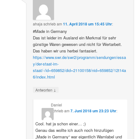
ahaja
schrieb
am
11. April 2018 um 15:45 Uhr
:
#Made in Germany
Das ist leider im Ausland ein Merkmal für sehr
günstige Waren gewesen und nicht für Wertarbeit.
Das haben wir uns herbei fantasiert.
https://www.swr.de/swr2/programm/sendungen/essa
y/der-staat-im-
staat/-/id=659852/did=21100158/nid=659852/12t14a
6/index.html
↓
Antworten
Daniel
schrieb
am
7. Juni 2018 um 23:23 Uhr
:
Cool. hat ja schon einer… ;)
Genau das wollte ich auch noch hinzufügen
„Made in Germany“ war eigentlich Warnlabel und