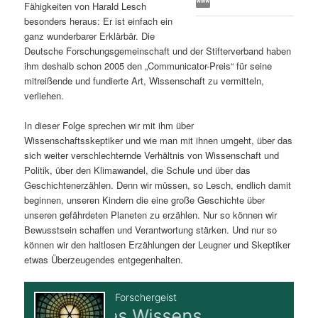
Fähigkeiten von Harald Lesch
s
l
besonders heraus: Er ist einfach ein
ganz wunderbarer Erklärbär. Die
p
t
Deutsche Forschungsgemeinschaft und der Stifterverband haben
ihm deshalb schon 2005 den „Communicator-Preis“ für seine
r
s
mitreißende und fundierte Art, Wissenschaft zu vermitteln,
verliehen.
i
p
In dieser Folge sprechen wir mit ihm über
Wissenschaftsskeptiker und wie man mit ihnen umgeht, über das
n
r
sich weiter verschlechternde Verhältnis von Wissenschaft und
Politik, über den Klimawandel, die Schule und über das
g
i
Geschichtenerzählen. Denn wir müssen, so Lesch, endlich damit
beginnen, unseren Kindern die eine große Geschichte über
e
n
unseren gefährdeten Planeten zu erzählen. Nur so können wir
Bewusstsein schaffen und Verantwortung stärken. Und nur so
n
g
können wir den haltlosen Erzählungen der Leugner und Skeptiker
etwas Überzeugendes entgegenhalten.
e
n