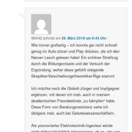
Willi42
schrieb
am
29. März 2018 um 9:43 Uhr
:
Wie immer großartig – ich konnte gar nicht schnell
genug im Auto sitzen und Play drücken, als ich den
Namen Lesch gelesen habe! Ein schöner Streifzug
durch die Bildungsmisere und der Versuch der
Ergründung, woher diese gefühlt steigende
Skeptiker-Verschwörungstheoretiker-Rige stammt
Ich möchte noch die Globoli-Jünger und Impfgegner
ergänzen, mit denen ich insb. auch in meinem
akademischen Freundeskreis „zu kämpfen“ habe.
Diese Form von Beratungsresistenz sehe ich
übrigens insb. auch bei Geisteswissenschaftlern.
Als promovierter Elektrotechnik-Ingenieur würde
mich daher tatsächlich interessieren, ob es, wie von