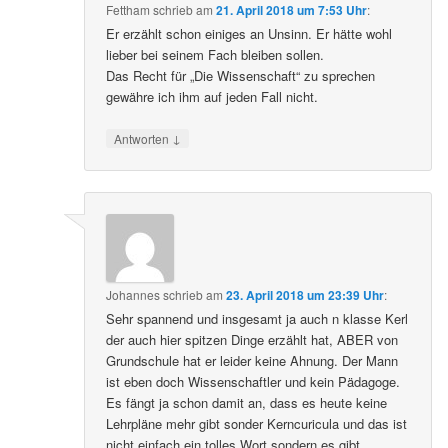
Fettham
schrieb
am
21. April 2018 um 7:53 Uhr
:
Er erzählt schon einiges an Unsinn. Er hätte wohl
lieber bei seinem Fach bleiben sollen.
Das Recht für „Die Wissenschaft“ zu sprechen
gewähre ich ihm auf jeden Fall nicht.
↓
Antworten
Johannes
schrieb
am
23. April 2018 um 23:39 Uhr
:
Sehr spannend und insgesamt ja auch n klasse Kerl
der auch hier spitzen Dinge erzählt hat, ABER von
Grundschule hat er leider keine Ahnung. Der Mann
ist eben doch Wissenschaftler und kein Pädagoge.
Es fängt ja schon damit an, dass es heute keine
Lehrpläne mehr gibt sonder Kerncuricula und das ist
nicht einfach ein tolles Wort sondern es gibt