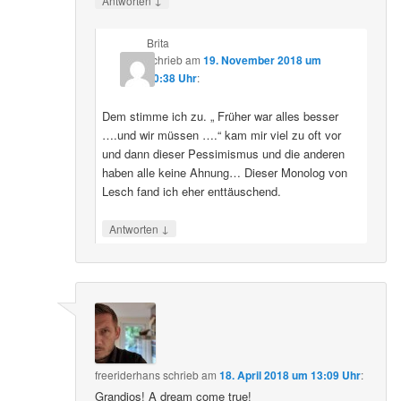
Antworten
Brita
schrieb
am
19. November 2018 um
20:38 Uhr
:
Dem stimme ich zu. „ Früher war alles besser
….und wir müssen ….“ kam mir viel zu oft vor
und dann dieser Pessimismus und die anderen
haben alle keine Ahnung… Dieser Monolog von
Lesch fand ich eher enttäuschend.
↓
Antworten
freeriderhans
schrieb
am
18. April 2018 um 13:09 Uhr
:
Grandios! A dream come true!