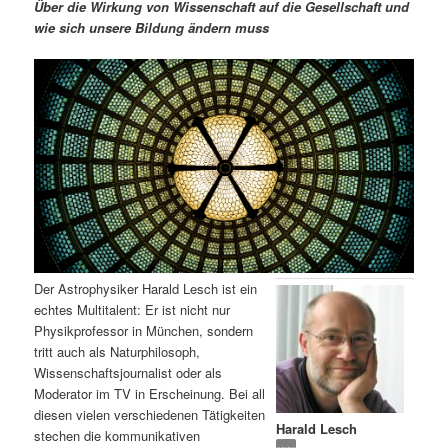
m
u
n
n
Über die Wirkung von Wissenschaft auf die Gesellschaft und
g
a
wie sich unsere Bildung ändern muss
ä
n
e
v
n
i
r
d
g
a
e
ä
t
i
n
r
o
n
I
e
n
n
Der Astrophysiker Harald Lesch ist ein
h
I
echtes Multitalent: Er ist nicht nur
Physikprofessor in München, sondern
a
n
tritt auch als Naturphilosoph,
Wissenschaftsjournalist oder als
l
h
Moderator im TV in Erscheinung. Bei all
diesen vielen verschiedenen Tätigkeiten
Harald Lesch
t
a
stechen die kommunikativen