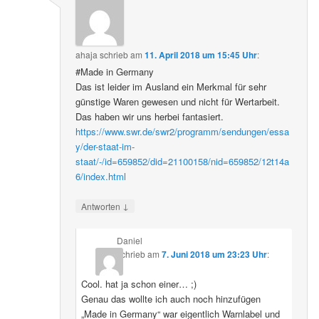
ahaja
schrieb
am
11. April 2018 um 15:45 Uhr
:
#Made in Germany
Das ist leider im Ausland ein Merkmal für sehr
günstige Waren gewesen und nicht für Wertarbeit.
Das haben wir uns herbei fantasiert.
https://www.swr.de/swr2/programm/sendungen/essa
y/der-staat-im-
staat/-/id=659852/did=21100158/nid=659852/12t14a
6/index.html
↓
Antworten
Daniel
schrieb
am
7. Juni 2018 um 23:23 Uhr
:
Cool. hat ja schon einer… ;)
Genau das wollte ich auch noch hinzufügen
„Made in Germany“ war eigentlich Warnlabel und