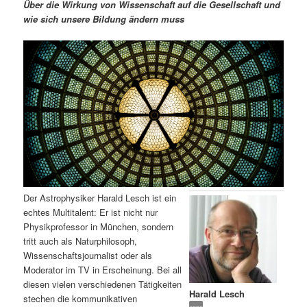
m
u
n
n
Über die Wirkung von Wissenschaft auf die Gesellschaft und
g
a
wie sich unsere Bildung ändern muss
ä
n
e
v
n
i
r
d
g
a
e
ä
t
i
n
r
o
n
I
e
n
n
Der Astrophysiker Harald Lesch ist ein
h
I
echtes Multitalent: Er ist nicht nur
Physikprofessor in München, sondern
a
n
tritt auch als Naturphilosoph,
Wissenschaftsjournalist oder als
l
h
Moderator im TV in Erscheinung. Bei all
diesen vielen verschiedenen Tätigkeiten
Harald Lesch
t
a
stechen die kommunikativen