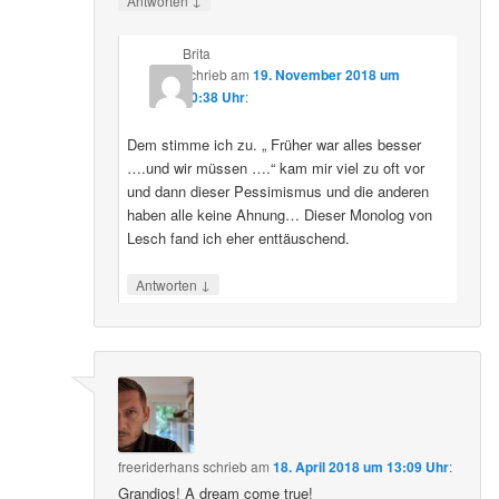
Antworten
Brita
schrieb
am
19. November 2018 um
20:38 Uhr
:
Dem stimme ich zu. „ Früher war alles besser
….und wir müssen ….“ kam mir viel zu oft vor
und dann dieser Pessimismus und die anderen
haben alle keine Ahnung… Dieser Monolog von
Lesch fand ich eher enttäuschend.
↓
Antworten
freeriderhans
schrieb
am
18. April 2018 um 13:09 Uhr
:
Grandios! A dream come true!