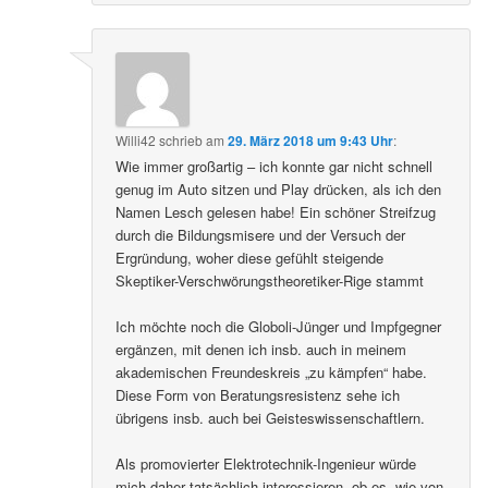
Willi42
schrieb
am
29. März 2018 um 9:43 Uhr
:
Wie immer großartig – ich konnte gar nicht schnell
genug im Auto sitzen und Play drücken, als ich den
Namen Lesch gelesen habe! Ein schöner Streifzug
durch die Bildungsmisere und der Versuch der
Ergründung, woher diese gefühlt steigende
Skeptiker-Verschwörungstheoretiker-Rige stammt
Ich möchte noch die Globoli-Jünger und Impfgegner
ergänzen, mit denen ich insb. auch in meinem
akademischen Freundeskreis „zu kämpfen“ habe.
Diese Form von Beratungsresistenz sehe ich
übrigens insb. auch bei Geisteswissenschaftlern.
Als promovierter Elektrotechnik-Ingenieur würde
mich daher tatsächlich interessieren, ob es, wie von