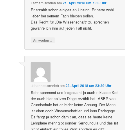
Fettham
schrieb
am
21. April 2018 um 7:53 Uhr
:
Er erzählt schon einiges an Unsinn. Er hätte wohl
lieber bei seinem Fach bleiben sollen.
Das Recht für „Die Wissenschaft“ zu sprechen
gewähre ich ihm auf jeden Fall nicht.
↓
Antworten
Johannes
schrieb
am
23. April 2018 um 23:39 Uhr
:
Sehr spannend und insgesamt ja auch n klasse Kerl
der auch hier spitzen Dinge erzählt hat, ABER von
Grundschule hat er leider keine Ahnung. Der Mann
ist eben doch Wissenschaftler und kein Pädagoge.
Es fängt ja schon damit an, dass es heute keine
Lehrpläne mehr gibt sonder Kerncuricula und das ist
nicht einfach ein tolles Wort sondern es gibt