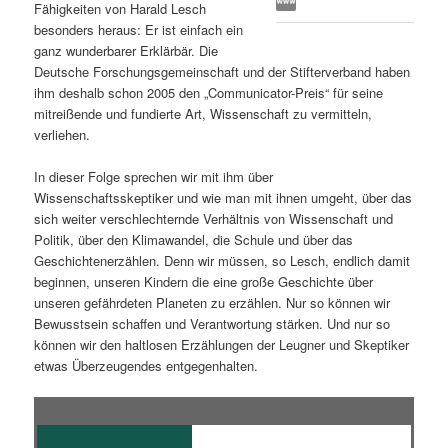
Fähigkeiten von Harald Lesch
s
l
besonders heraus: Er ist einfach ein
ganz wunderbarer Erklärbär. Die
p
t
Deutsche Forschungsgemeinschaft und der Stifterverband haben
ihm deshalb schon 2005 den „Communicator-Preis“ für seine
r
s
mitreißende und fundierte Art, Wissenschaft zu vermitteln,
verliehen.
i
p
In dieser Folge sprechen wir mit ihm über
Wissenschaftsskeptiker und wie man mit ihnen umgeht, über das
n
r
sich weiter verschlechternde Verhältnis von Wissenschaft und
Politik, über den Klimawandel, die Schule und über das
g
i
Geschichtenerzählen. Denn wir müssen, so Lesch, endlich damit
beginnen, unseren Kindern die eine große Geschichte über
e
n
unseren gefährdeten Planeten zu erzählen. Nur so können wir
Bewusstsein schaffen und Verantwortung stärken. Und nur so
n
g
können wir den haltlosen Erzählungen der Leugner und Skeptiker
etwas Überzeugendes entgegenhalten.
e
n