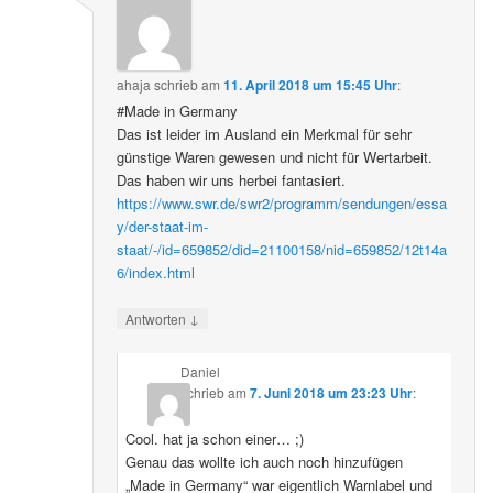
ahaja
schrieb
am
11. April 2018 um 15:45 Uhr
:
#Made in Germany
Das ist leider im Ausland ein Merkmal für sehr
günstige Waren gewesen und nicht für Wertarbeit.
Das haben wir uns herbei fantasiert.
https://www.swr.de/swr2/programm/sendungen/essa
y/der-staat-im-
staat/-/id=659852/did=21100158/nid=659852/12t14a
6/index.html
↓
Antworten
Daniel
schrieb
am
7. Juni 2018 um 23:23 Uhr
:
Cool. hat ja schon einer… ;)
Genau das wollte ich auch noch hinzufügen
„Made in Germany“ war eigentlich Warnlabel und