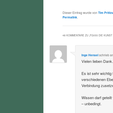
Dieser Eintrag wurde von
Tim Pritlo
Permalink
.
48 KOMMENTARE ZU „
FG055 DIE KUNST
Inge Hensel
schrieb
a
Vielen lieben Dan
Es ist sehr wichti
verschiedenen Eben
Verbindung zusetz
Wissen darf geteil
– unbedingt.