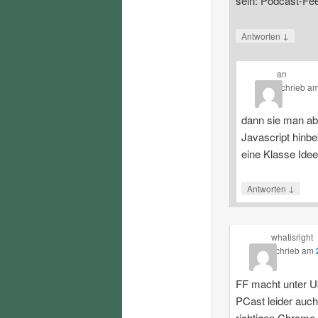
sein: Podcast-Fe
↓
Antworten
an
schrieb
a
dann sie man ab
Javascript hinbe
eine Klasse Ide
↓
Antworten
whatisright
schrieb
am
FF macht unter U
PCast leider auch
richtigen Chrome.