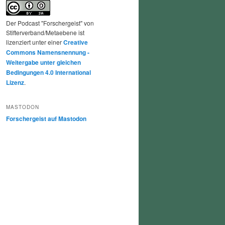
Der Podcast "Forschergeist" von
Stifterverband/Metaebene ist
lizenziert unter einer
Creative
Commons Namensnennung -
Weitergabe unter gleichen
Bedingungen 4.0 International
Lizenz
.
MASTODON
Forschergeist auf Mastodon