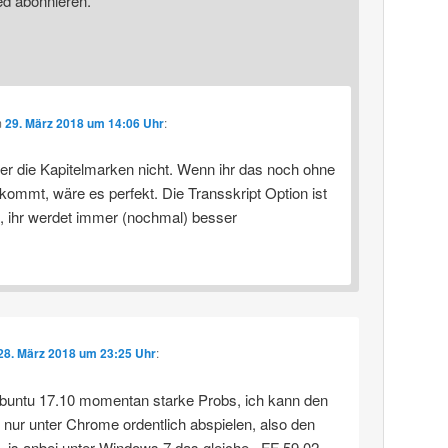
ed abonnieren.
m
29. März 2018 um 14:06 Uhr
:
er die Kapitelmarken nicht. Wenn ihr das noch ohne
kommt, wäre es perfekt. Die Transskript Option ist
e, ihr werdet immer (nochmal) besser
28. März 2018 um 23:25 Uhr
:
buntu 17.10 momentan starke Probs, ich kann den
 nur unter Chrome ordentlich abspielen, also den
. is anbei unter Windows 7 das gleiche.. FF 59.02