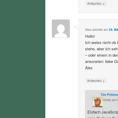
↓
Antworten
Alex
schrieb
am
28. M
Hallo!
Ich weiss nicht ob 
stehe, aber ich seh
– oder einem in de
ansonsten: liebe G
Alex
↓
Antworten
Tim Pritlov
schrieb
am
Einfach JavaScript