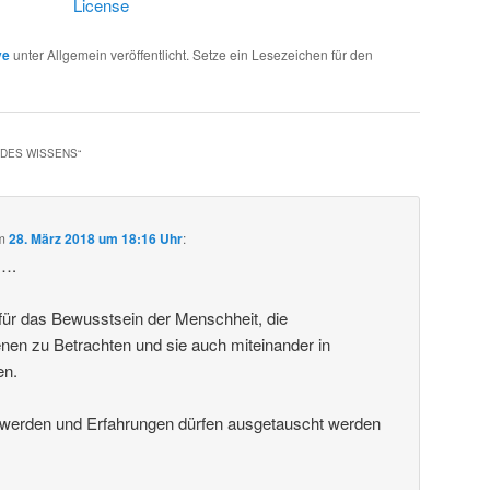
License
ve
unter Allgemein veröffentlicht. Setze ein Lesezeichen für den
 DES WISSENS
“
m
28. März 2018 um 18:16 Uhr
:
k….
g für das Bewusstsein der Menschheit, die
en zu Betrachten und sie auch miteinander in
en.
t werden und Erfahrungen dürfen ausgetauscht werden