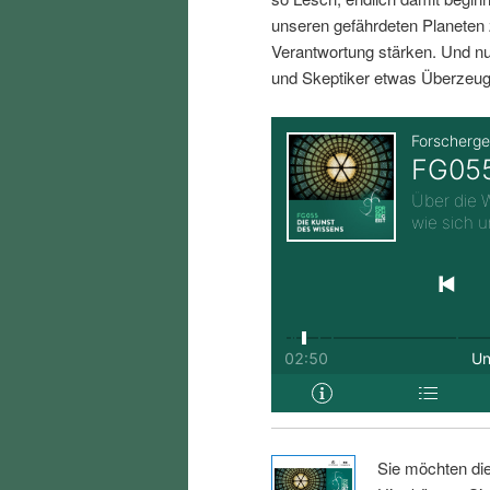
i
p
unseren gefährdeten Planeten 
Verantwortung stärken. Und nu
n
r
und Skeptiker etwas Überzeug
g
i
e
n
n
g
e
n
Sie möchten di