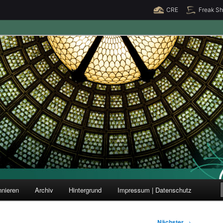
CRE
Freak S
ung und Forschung
nieren
Archiv
Hintergrund
Impressum | Datenschutz
Nächster
→