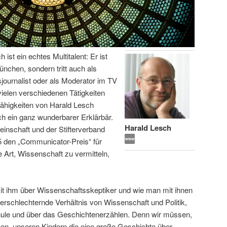
ist ein echtes Multitalent: Er ist
ünchen, sondern tritt auch als
journalist oder als Moderator im TV
 vielen verschiedenen Tätigkeiten
ähigkeiten von Harald Lesch
ch ein ganz wunderbarer Erklärbär.
Harald Lesch
nschaft und der Stifterverband
 den „Communicator-Preis“ für
e Art, Wissenschaft zu vermitteln,
mit ihm über Wissenschaftsskeptiker und wie man mit ihnen
erschlechternde Verhältnis von Wissenschaft und Politik,
hule und über das Geschichtenerzählen. Denn wir müssen,
nen, unseren Kindern die eine große Geschichte über