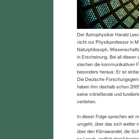
I
e
n
n
Der Astrophysiker Harald Lesch 
h
I
nicht nur Physikprofessor in M
Naturphilosoph, Wissenschafts
a
n
in Erscheinung. Bei all diesen
stechen die kommunikativen F
l
h
besonders heraus: Er ist einfa
Die Deutsche Forschungsgemei
t
a
haben ihm deshalb schon 2005
seine mitreißende und fundiert
s
l
verliehen.
p
t
In dieser Folge sprechen wir 
umgeht, über das sich weiter v
r
s
über den Klimawandel, die Sc
so Lesch, endlich damit begin