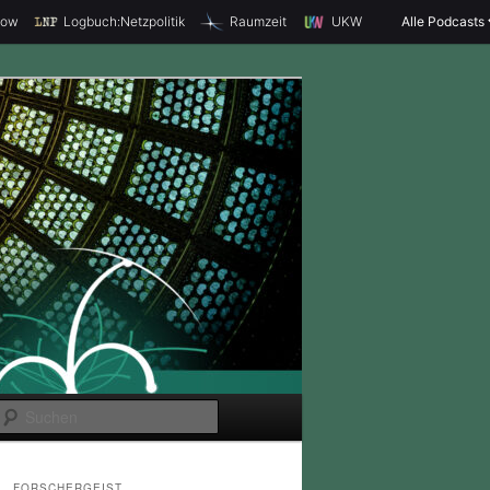
how
Logbuch:Netzpolitik
Raumzeit
UKW
Alle Podcasts
S
u
c
FORSCHERGEIST