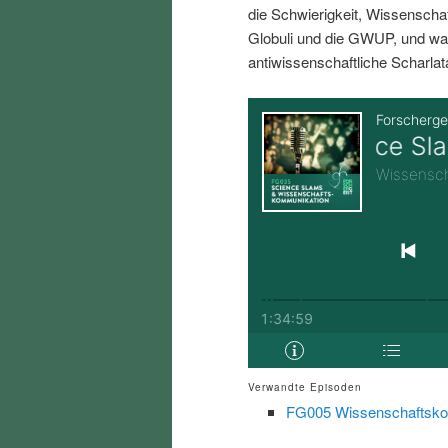
die Schwierigkeit, Wissenschaft
i
p
Globuli und die GWUP, und wa
antiwissenschaftliche Scharlat
n
r
g
i
e
n
n
g
e
n
Verwandte Episoden
FG005 Wissenschaftsko