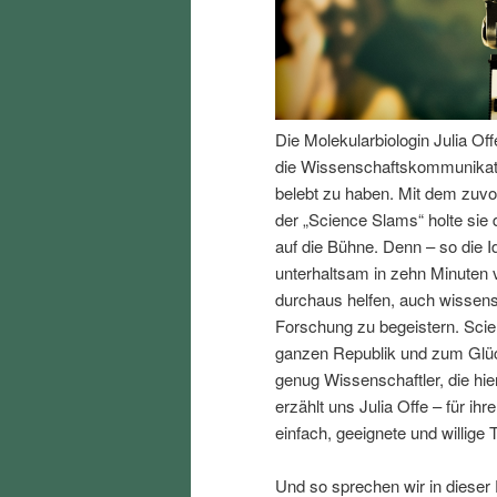
I
e
n
n
Die Molekularbiologin Julia Of
h
I
die Wissenschaftskommunikati
belebt zu haben. Mit dem zuv
a
n
der „Science Slams“ holte sie
auf die Bühne. Denn – so die 
l
h
unterhaltsam in zehn Minuten 
durchaus helfen, auch wissen
t
a
Forschung zu begeistern. Scien
ganzen Republik und zum Glück
s
l
genug Wissenschaftler, die hi
erzählt uns Julia Offe – für i
p
t
einfach, geeignete und willige 
r
s
Und so sprechen wir in dieser 