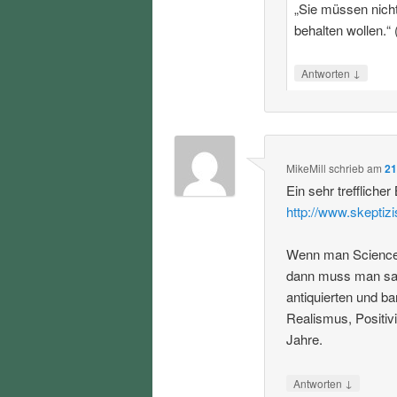
„Sie müssen nicht 
behalten wollen.“ 
↓
Antworten
MikeMill
schrieb
am
21
Ein sehr trefflicher
http://www.skeptiz
Wenn man Science S
dann muss man sag
antiquierten und b
Realismus, Positiv
Jahre.
↓
Antworten