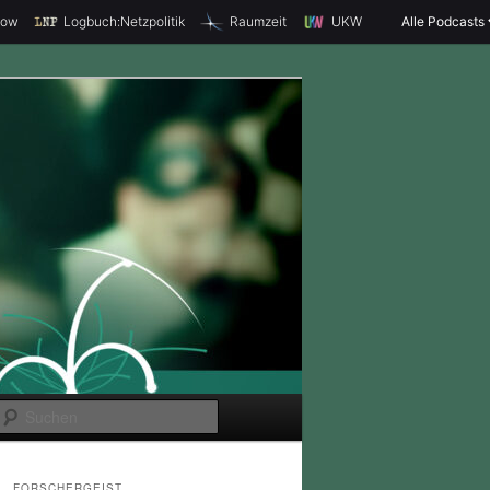
how
Logbuch:Netzpolitik
Raumzeit
UKW
Alle Podcasts
S
u
c
FORSCHERGEIST