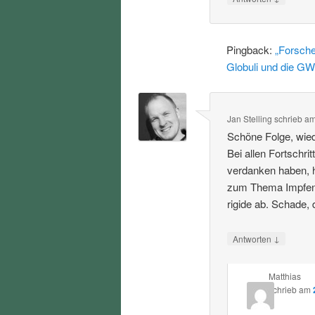
Pingback:
„Forsche
Globuli und die GW
Jan Stelling
schrieb
a
Schöne Folge, wied
Bei allen Fortschri
verdanken haben, h
zum Thema Impfen u
rigide ab. Schade,
↓
Antworten
Matthias
schrieb
am