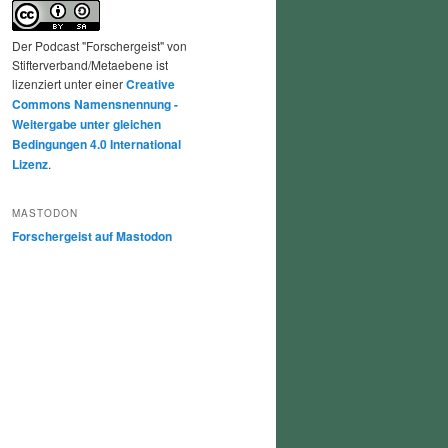
Der Podcast "Forschergeist" von
Stifterverband/Metaebene ist
lizenziert unter einer
Creative
Commons Namensnennung -
Weitergabe unter gleichen
Bedingungen 4.0 International
Lizenz
.
MASTODON
Forschergeist auf Mastodon