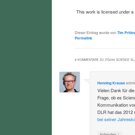
This work is licensed under a
Dieser Eintrag wurde von
Tim Pritlo
Permalink
.
8 KOMMENTARE ZU „
FG035 SCIENCE S
Henning Krause
schri
Vielen Dank für di
Frage, ob es Scien
Kommunikation von
DLR hat das 2012 
bei seiner Jahresk
↓
Antworten