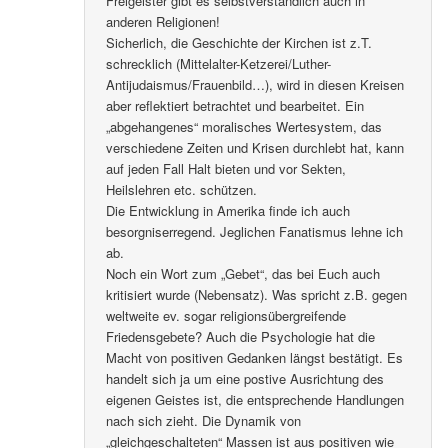
Freigeister gibt es selbstverständlich auch in
anderen Religionen!
Sicherlich, die Geschichte der Kirchen ist z.T.
schrecklich (Mittelalter-Ketzerei/Luther-
Antijudaismus/Frauenbild…), wird in diesen Kreisen
aber reflektiert betrachtet und bearbeitet. Ein
„abgehangenes“ moralisches Wertesystem, das
verschiedene Zeiten und Krisen durchlebt hat, kann
auf jeden Fall Halt bieten und vor Sekten,
Heilslehren etc. schützen.
Die Entwicklung in Amerika finde ich auch
besorgniserregend. Jeglichen Fanatismus lehne ich
ab.
Noch ein Wort zum „Gebet“, das bei Euch auch
kritisiert wurde (Nebensatz). Was spricht z.B. gegen
weltweite ev. sogar religionsübergreifende
Friedensgebete? Auch die Psychologie hat die
Macht von positiven Gedanken längst bestätigt. Es
handelt sich ja um eine postive Ausrichtung des
eigenen Geistes ist, die entsprechende Handlungen
nach sich zieht. Die Dynamik von
„gleichgeschalteten“ Massen ist aus positiven wie