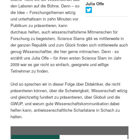
Julia Offe
den Laboren auf die Bühne. Denn – so
s
l
die Idee – Forschungsthemen witzig
und unterhaltsam in zehn Minuten vor
p
t
Publikum zu präsentieren, kann
durchaus helfen, auch wissenschaftsferne Mitmenschen für
r
s
Forschung zu begeistern. Science Slams gibt es mittlerweile in
der ganzen Republik und zum Glück finden sich mittlerweile auch
i
p
genug Wissenschaftler, die hier gerne mitmachen. Denn - so
erzählt uns Julia Offe – für ihren ersten Science Slam im Jahr
n
r
2009 war es gar nicht so einfach, geeignete und willige
Teilnehmer zu finden.
g
i
Und so sprechen wir in dieser Folge über Didaktiker, die nicht
e
n
präsentieren können, über die Schwierigkeit, Wissenschaft witzig
und gleichzeitig fundiert zu präsentieren, über Globuli und die
n
g
GWUP, und warum gute Wissenschaftskommunikation dabei
helfen kann, antiwissenschaftliche Scharlatane in Schach zu
e
halten.
n