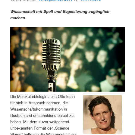
m
u
n
n
g
a
Wissenschaft mit Spaß und Begeisterung zugänglich
ä
n
e
v
machen
n
i
r
d
g
a
e
ä
t
i
n
r
o
n
I
e
n
n
h
I
Die Molekularbiologin Julia Offe kann
für sich in Anspruch nehmen, die
a
n
Wissenschaftskommunikation in
Deutschland entscheidend belebt zu
l
h
haben. Mit dem zuvor weitgehend
unbekannten Format der „Science
t
a
Slams“ holte sie die Wissenschaft aus