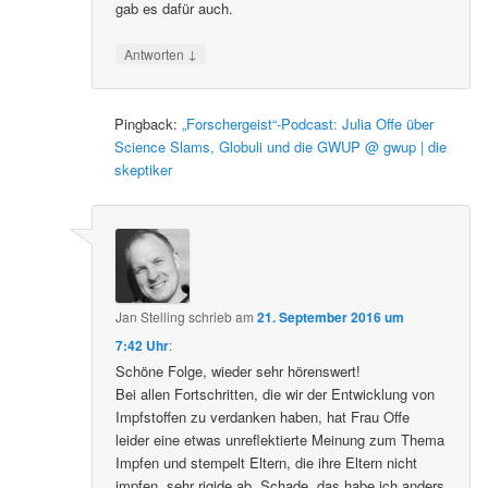
gab es dafür auch.
↓
Antworten
Pingback:
„Forschergeist“-Podcast: Julia Offe über
Science Slams, Globuli und die GWUP @ gwup | die
skeptiker
Jan Stelling
schrieb
am
21. September 2016 um
7:42 Uhr
:
Schöne Folge, wieder sehr hörenswert!
Bei allen Fortschritten, die wir der Entwicklung von
Impfstoffen zu verdanken haben, hat Frau Offe
leider eine etwas unreflektierte Meinung zum Thema
Impfen und stempelt Eltern, die ihre Eltern nicht
impfen, sehr rigide ab. Schade, das habe ich anders