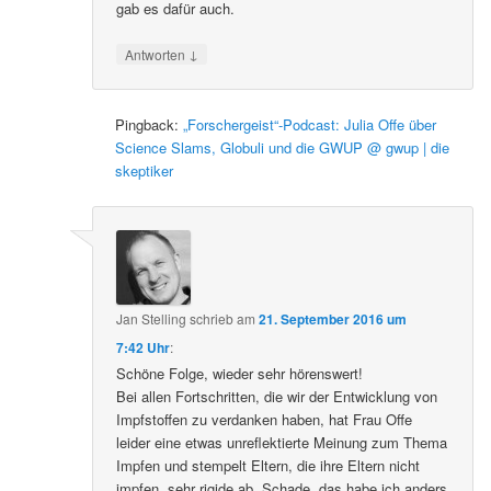
gab es dafür auch.
↓
Antworten
Pingback:
„Forschergeist“-Podcast: Julia Offe über
Science Slams, Globuli und die GWUP @ gwup | die
skeptiker
Jan Stelling
schrieb
am
21. September 2016 um
7:42 Uhr
:
Schöne Folge, wieder sehr hörenswert!
Bei allen Fortschritten, die wir der Entwicklung von
Impfstoffen zu verdanken haben, hat Frau Offe
leider eine etwas unreflektierte Meinung zum Thema
Impfen und stempelt Eltern, die ihre Eltern nicht
impfen, sehr rigide ab. Schade, das habe ich anders