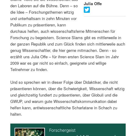
Julia Offe
den Laboren auf die Bühne. Denn – so
s
l
die Idee – Forschungsthemen witzig
und unterhaltsam in zehn Minuten vor
p
t
Publikum zu präsentieren, kann
durchaus helfen, auch wissenschaftsferne Mitmenschen für
r
s
Forschung zu begeistern. Science Slams gibt es mittlerweile in
der ganzen Republik und zum Glück finden sich mittlerweile auch
i
p
genug Wissenschaftler, die hier gerne mitmachen. Denn - so
erzählt uns Julia Offe – für ihren ersten Science Slam im Jahr
n
r
2009 war es gar nicht so einfach, geeignete und willige
Teilnehmer zu finden.
g
i
Und so sprechen wir in dieser Folge über Didaktiker, die nicht
e
n
präsentieren können, über die Schwierigkeit, Wissenschaft witzig
und gleichzeitig fundiert zu präsentieren, über Globuli und die
n
g
GWUP, und warum gute Wissenschaftskommunikation dabei
helfen kann, antiwissenschaftliche Scharlatane in Schach zu
e
halten.
n