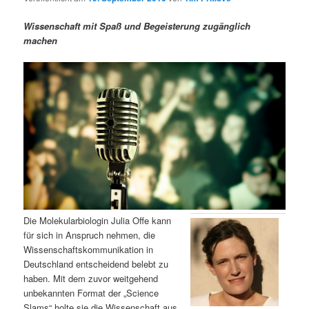
m
u
n
n
g
a
Wissenschaft mit Spaß und Begeisterung zugänglich
ä
n
e
v
machen
n
i
r
d
g
a
e
ä
t
i
n
r
o
n
I
e
n
n
h
I
Die Molekularbiologin Julia Offe kann
für sich in Anspruch nehmen, die
a
n
Wissenschaftskommunikation in
Deutschland entscheidend belebt zu
l
h
haben. Mit dem zuvor weitgehend
unbekannten Format der „Science
t
a
Slams“ holte sie die Wissenschaft aus