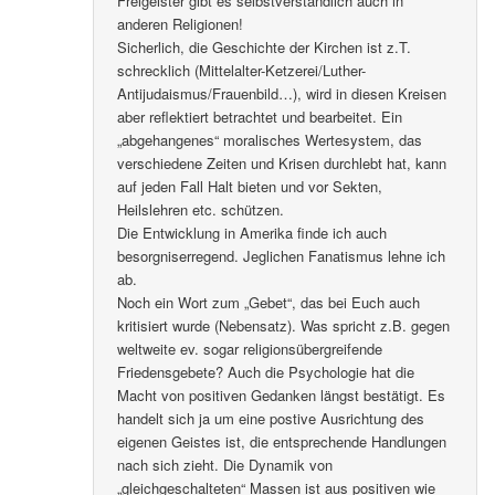
Freigeister gibt es selbstverständlich auch in
anderen Religionen!
Sicherlich, die Geschichte der Kirchen ist z.T.
schrecklich (Mittelalter-Ketzerei/Luther-
Antijudaismus/Frauenbild…), wird in diesen Kreisen
aber reflektiert betrachtet und bearbeitet. Ein
„abgehangenes“ moralisches Wertesystem, das
verschiedene Zeiten und Krisen durchlebt hat, kann
auf jeden Fall Halt bieten und vor Sekten,
Heilslehren etc. schützen.
Die Entwicklung in Amerika finde ich auch
besorgniserregend. Jeglichen Fanatismus lehne ich
ab.
Noch ein Wort zum „Gebet“, das bei Euch auch
kritisiert wurde (Nebensatz). Was spricht z.B. gegen
weltweite ev. sogar religionsübergreifende
Friedensgebete? Auch die Psychologie hat die
Macht von positiven Gedanken längst bestätigt. Es
handelt sich ja um eine postive Ausrichtung des
eigenen Geistes ist, die entsprechende Handlungen
nach sich zieht. Die Dynamik von
„gleichgeschalteten“ Massen ist aus positiven wie