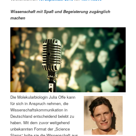
m
u
n
n
g
a
Wissenschaft mit Spaß und Begeisterung zugänglich
ä
n
e
v
machen
n
i
r
d
g
a
e
ä
t
i
n
r
o
n
I
e
n
n
h
I
Die Molekularbiologin Julia Offe kann
für sich in Anspruch nehmen, die
a
n
Wissenschaftskommunikation in
Deutschland entscheidend belebt zu
l
h
haben. Mit dem zuvor weitgehend
unbekannten Format der „Science
t
a
Slams“ holte sie die Wissenschaft aus