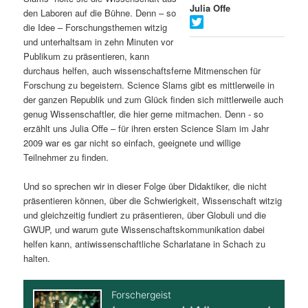
Julia Offe
den Laboren auf die Bühne. Denn – so
s
l
die Idee – Forschungsthemen witzig
und unterhaltsam in zehn Minuten vor
p
t
Publikum zu präsentieren, kann
durchaus helfen, auch wissenschaftsferne Mitmenschen für
r
s
Forschung zu begeistern. Science Slams gibt es mittlerweile in
der ganzen Republik und zum Glück finden sich mittlerweile auch
i
p
genug Wissenschaftler, die hier gerne mitmachen. Denn - so
erzählt uns Julia Offe – für ihren ersten Science Slam im Jahr
n
r
2009 war es gar nicht so einfach, geeignete und willige
Teilnehmer zu finden.
g
i
Und so sprechen wir in dieser Folge über Didaktiker, die nicht
e
n
präsentieren können, über die Schwierigkeit, Wissenschaft witzig
und gleichzeitig fundiert zu präsentieren, über Globuli und die
n
g
GWUP, und warum gute Wissenschaftskommunikation dabei
helfen kann, antiwissenschaftliche Scharlatane in Schach zu
e
halten.
n