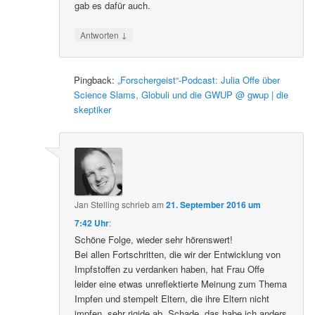
gab es dafür auch.
↓
Antworten
Pingback:
„Forschergeist“-Podcast: Julia Offe über
Science Slams, Globuli und die GWUP @ gwup | die
skeptiker
Jan Stelling
schrieb
am
21. September 2016 um
7:42 Uhr
:
Schöne Folge, wieder sehr hörenswert!
Bei allen Fortschritten, die wir der Entwicklung von
Impfstoffen zu verdanken haben, hat Frau Offe
leider eine etwas unreflektierte Meinung zum Thema
Impfen und stempelt Eltern, die ihre Eltern nicht
impfen, sehr rigide ab. Schade, das habe ich anders