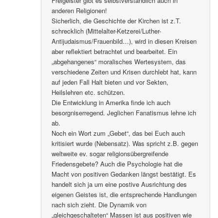
Freigeister gibt es selbstverständlich auch in
anderen Religionen!
Sicherlich, die Geschichte der Kirchen ist z.T.
schrecklich (Mittelalter-Ketzerei/Luther-
Antijudaismus/Frauenbild…), wird in diesen Kreisen
aber reflektiert betrachtet und bearbeitet. Ein
„abgehangenes“ moralisches Wertesystem, das
verschiedene Zeiten und Krisen durchlebt hat, kann
auf jeden Fall Halt bieten und vor Sekten,
Heilslehren etc. schützen.
Die Entwicklung in Amerika finde ich auch
besorgniserregend. Jeglichen Fanatismus lehne ich
ab.
Noch ein Wort zum „Gebet“, das bei Euch auch
kritisiert wurde (Nebensatz). Was spricht z.B. gegen
weltweite ev. sogar religionsübergreifende
Friedensgebete? Auch die Psychologie hat die
Macht von positiven Gedanken längst bestätigt. Es
handelt sich ja um eine postive Ausrichtung des
eigenen Geistes ist, die entsprechende Handlungen
nach sich zieht. Die Dynamik von
„gleichgeschalteten“ Massen ist aus positiven wie