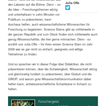
Julia Offe
den Laboren auf die Bühne. Denn – so
s
l
die Idee – Forschungsthemen witzig
und unterhaltsam in zehn Minuten vor
p
t
Publikum zu präsentieren, kann
durchaus helfen, auch wissenschaftsferne Mitmenschen für
r
s
Forschung zu begeistern. Science Slams gibt es mittlerweile in
der ganzen Republik und zum Glück finden sich mittlerweile auch
i
p
genug Wissenschaftler, die hier gerne mitmachen. Denn - so
erzählt uns Julia Offe – für ihren ersten Science Slam im Jahr
n
r
2009 war es gar nicht so einfach, geeignete und willige
Teilnehmer zu finden.
g
i
Und so sprechen wir in dieser Folge über Didaktiker, die nicht
e
n
präsentieren können, über die Schwierigkeit, Wissenschaft witzig
und gleichzeitig fundiert zu präsentieren, über Globuli und die
n
g
GWUP, und warum gute Wissenschaftskommunikation dabei
helfen kann, antiwissenschaftliche Scharlatane in Schach zu
e
halten.
n