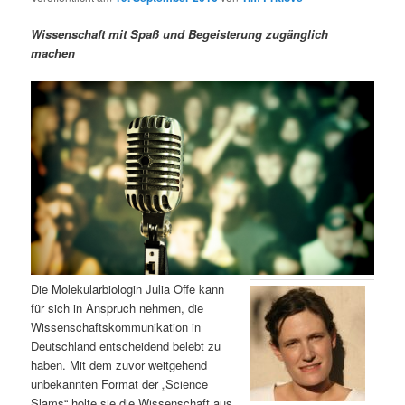
m
u
n
n
g
a
Wissenschaft mit Spaß und Begeisterung zugänglich
ä
n
e
v
machen
n
i
r
d
g
a
e
ä
t
i
n
r
o
n
I
e
n
n
h
I
Die Molekularbiologin Julia Offe kann
für sich in Anspruch nehmen, die
a
n
Wissenschaftskommunikation in
Deutschland entscheidend belebt zu
l
h
haben. Mit dem zuvor weitgehend
unbekannten Format der „Science
t
a
Slams“ holte sie die Wissenschaft aus