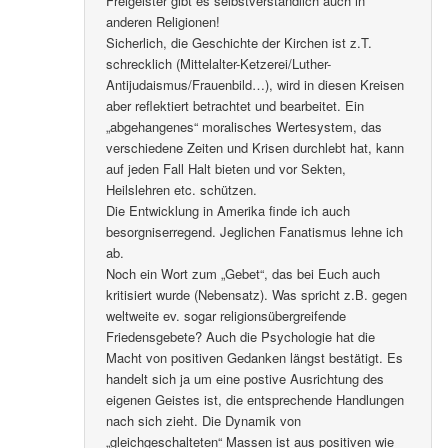
Freigeister gibt es selbstverständlich auch in
anderen Religionen!
Sicherlich, die Geschichte der Kirchen ist z.T.
schrecklich (Mittelalter-Ketzerei/Luther-
Antijudaismus/Frauenbild…), wird in diesen Kreisen
aber reflektiert betrachtet und bearbeitet. Ein
„abgehangenes“ moralisches Wertesystem, das
verschiedene Zeiten und Krisen durchlebt hat, kann
auf jeden Fall Halt bieten und vor Sekten,
Heilslehren etc. schützen.
Die Entwicklung in Amerika finde ich auch
besorgniserregend. Jeglichen Fanatismus lehne ich
ab.
Noch ein Wort zum „Gebet“, das bei Euch auch
kritisiert wurde (Nebensatz). Was spricht z.B. gegen
weltweite ev. sogar religionsübergreifende
Friedensgebete? Auch die Psychologie hat die
Macht von positiven Gedanken längst bestätigt. Es
handelt sich ja um eine postive Ausrichtung des
eigenen Geistes ist, die entsprechende Handlungen
nach sich zieht. Die Dynamik von
„gleichgeschalteten“ Massen ist aus positiven wie