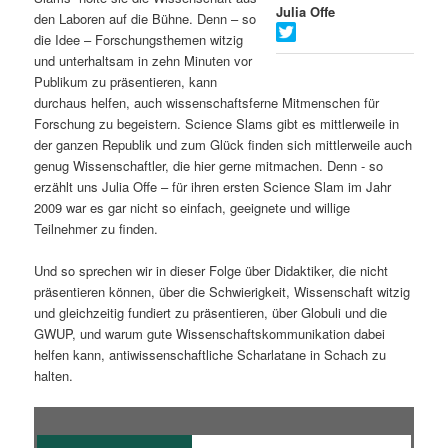
Julia Offe
den Laboren auf die Bühne. Denn – so
s
l
die Idee – Forschungsthemen witzig
und unterhaltsam in zehn Minuten vor
p
t
Publikum zu präsentieren, kann
durchaus helfen, auch wissenschaftsferne Mitmenschen für
r
s
Forschung zu begeistern. Science Slams gibt es mittlerweile in
der ganzen Republik und zum Glück finden sich mittlerweile auch
i
p
genug Wissenschaftler, die hier gerne mitmachen. Denn - so
erzählt uns Julia Offe – für ihren ersten Science Slam im Jahr
n
r
2009 war es gar nicht so einfach, geeignete und willige
Teilnehmer zu finden.
g
i
Und so sprechen wir in dieser Folge über Didaktiker, die nicht
e
n
präsentieren können, über die Schwierigkeit, Wissenschaft witzig
und gleichzeitig fundiert zu präsentieren, über Globuli und die
n
g
GWUP, und warum gute Wissenschaftskommunikation dabei
helfen kann, antiwissenschaftliche Scharlatane in Schach zu
e
halten.
n