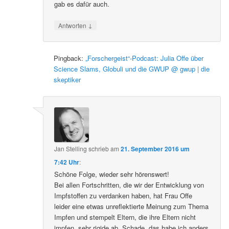
gab es dafür auch.
↓
Antworten
Pingback:
„Forschergeist“-Podcast: Julia Offe über
Science Slams, Globuli und die GWUP @ gwup | die
skeptiker
Jan Stelling
schrieb
am
21. September 2016 um
7:42 Uhr
:
Schöne Folge, wieder sehr hörenswert!
Bei allen Fortschritten, die wir der Entwicklung von
Impfstoffen zu verdanken haben, hat Frau Offe
leider eine etwas unreflektierte Meinung zum Thema
Impfen und stempelt Eltern, die ihre Eltern nicht
impfen, sehr rigide ab. Schade, das habe ich anders