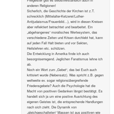
Freigeister gibt es selbstverständlich auch in
anderen Religionen!
Sicherlich, die Geschichte der Kirchen ist z.T.
schrecklich (Mittelalter-Ketzerei/Luther-
Antijudaismus/Frauenbild…), wird in diesen Kreisen
aber reflektiert betrachtet und bearbeitet. Ein
„abgehangenes“ moralisches Wertesystem, das
verschiedene Zeiten und Krisen durchlebt hat, kann
auf jeden Fall Halt bieten und vor Sekten,
Heilslehren etc. schützen.
Die Entwicklung in Amerika finde ich auch
besorgniserregend. Jeglichen Fanatismus lehne ich
ab.
Noch ein Wort zum „Gebet“, das bei Euch auch
kritisiert wurde (Nebensatz). Was spricht z.B. gegen
weltweite ev. sogar religionsübergreifende
Friedensgebete? Auch die Psychologie hat die
Macht von positiven Gedanken längst bestätigt. Es
handelt sich ja um eine postive Ausrichtung des
eigenen Geistes ist, die entsprechende Handlungen
nach sich zieht. Die Dynamik von
„gleichgeschalteten“ Massen ist aus positiven wie