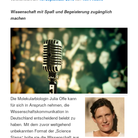
m
u
n
n
g
a
Wissenschaft mit Spaß und Begeisterung zugänglich
ä
n
e
v
machen
n
i
r
d
g
a
e
ä
t
i
n
r
o
n
I
e
n
n
h
I
Die Molekularbiologin Julia Offe kann
für sich in Anspruch nehmen, die
a
n
Wissenschaftskommunikation in
Deutschland entscheidend belebt zu
l
h
haben. Mit dem zuvor weitgehend
unbekannten Format der „Science
t
a
Slams“ holte sie die Wissenschaft aus