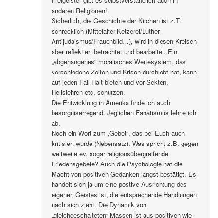
Freigeister gibt es selbstverständlich auch in
anderen Religionen!
Sicherlich, die Geschichte der Kirchen ist z.T.
schrecklich (Mittelalter-Ketzerei/Luther-
Antijudaismus/Frauenbild…), wird in diesen Kreisen
aber reflektiert betrachtet und bearbeitet. Ein
„abgehangenes“ moralisches Wertesystem, das
verschiedene Zeiten und Krisen durchlebt hat, kann
auf jeden Fall Halt bieten und vor Sekten,
Heilslehren etc. schützen.
Die Entwicklung in Amerika finde ich auch
besorgniserregend. Jeglichen Fanatismus lehne ich
ab.
Noch ein Wort zum „Gebet“, das bei Euch auch
kritisiert wurde (Nebensatz). Was spricht z.B. gegen
weltweite ev. sogar religionsübergreifende
Friedensgebete? Auch die Psychologie hat die
Macht von positiven Gedanken längst bestätigt. Es
handelt sich ja um eine postive Ausrichtung des
eigenen Geistes ist, die entsprechende Handlungen
nach sich zieht. Die Dynamik von
„gleichgeschalteten“ Massen ist aus positiven wie