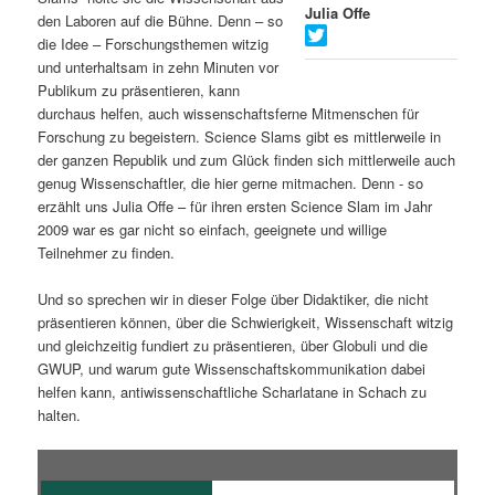
Julia Offe
den Laboren auf die Bühne. Denn – so
s
l
die Idee – Forschungsthemen witzig
und unterhaltsam in zehn Minuten vor
p
t
Publikum zu präsentieren, kann
durchaus helfen, auch wissenschaftsferne Mitmenschen für
r
s
Forschung zu begeistern. Science Slams gibt es mittlerweile in
der ganzen Republik und zum Glück finden sich mittlerweile auch
i
p
genug Wissenschaftler, die hier gerne mitmachen. Denn - so
erzählt uns Julia Offe – für ihren ersten Science Slam im Jahr
n
r
2009 war es gar nicht so einfach, geeignete und willige
Teilnehmer zu finden.
g
i
Und so sprechen wir in dieser Folge über Didaktiker, die nicht
e
n
präsentieren können, über die Schwierigkeit, Wissenschaft witzig
und gleichzeitig fundiert zu präsentieren, über Globuli und die
n
g
GWUP, und warum gute Wissenschaftskommunikation dabei
helfen kann, antiwissenschaftliche Scharlatane in Schach zu
e
halten.
n