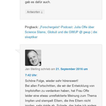
gab es dafür auch.
↓
Antworten
Pingback:
„Forschergeist“-Podcast: Julia Offe über
Science Slams, Globuli und die GWUP @ gwup | die
skeptiker
Jan Stelling
schrieb
am
21. September 2016 um
7:42 Uhr
:
Schöne Folge, wieder sehr hörenswert!
Bei allen Fortschritten, die wir der Entwicklung von
Impfstoffen zu verdanken haben, hat Frau Offe
leider eine etwas unreflektierte Meinung zum Thema
Impfen und stempelt Eltern, die ihre Eltern nicht
impfen, sehr rigide ab. Schade, das habe ich anders