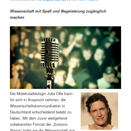
m
u
n
n
g
a
Wissenschaft mit Spaß und Begeisterung zugänglich
ä
n
e
v
machen
n
i
r
d
g
a
e
ä
t
i
n
r
o
n
I
e
n
n
h
I
Die Molekularbiologin Julia Offe kann
für sich in Anspruch nehmen, die
a
n
Wissenschaftskommunikation in
Deutschland entscheidend belebt zu
l
h
haben. Mit dem zuvor weitgehend
unbekannten Format der „Science
t
a
Slams“ holte sie die Wissenschaft aus