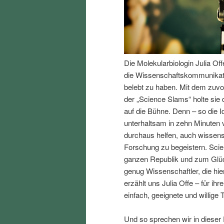
I
e
n
n
Die Molekularbiologin Julia Of
h
I
die Wissenschaftskommunikati
belebt zu haben. Mit dem zuv
a
n
der „Science Slams“ holte sie
auf die Bühne. Denn – so die 
l
h
unterhaltsam in zehn Minuten 
durchaus helfen, auch wissen
t
a
Forschung zu begeistern. Scien
ganzen Republik und zum Glück
s
l
genug Wissenschaftler, die hi
erzählt uns Julia Offe – für i
p
t
einfach, geeignete und willige 
r
s
Und so sprechen wir in dieser 