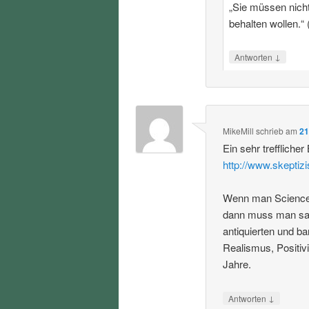
„Sie müssen nicht 
behalten wollen.“ 
↓
Antworten
MikeMill
schrieb
am
21
Ein sehr trefflicher
http://www.skeptiz
Wenn man Science S
dann muss man sag
antiquierten und b
Realismus, Positiv
Jahre.
↓
Antworten