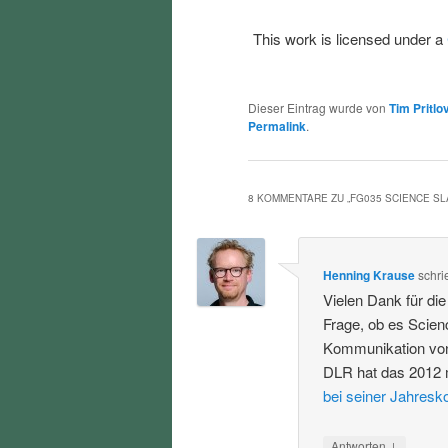
This work is licensed under a
Dieser Eintrag wurde von
Tim Pritlo
Permalink
.
8 KOMMENTARE ZU „
FG035 SCIENCE S
Henning Krause
schri
Vielen Dank für di
Frage, ob es Scien
Kommunikation von
DLR hat das 2012 
bei seiner Jahresk
↓
Antworten