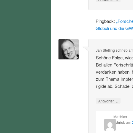
Pingback:
„Forsche
Globuli und die GW
Jan Stelling
schrieb
a
Schöne Folge, wied
Bei allen Fortschri
verdanken haben, h
zum Thema Impfen u
rigide ab. Schade,
↓
Antworten
Matthias
schrieb
am