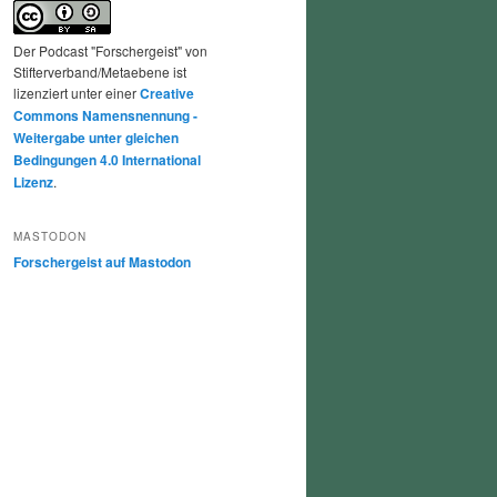
Der Podcast "Forschergeist" von
Stifterverband/Metaebene ist
lizenziert unter einer
Creative
Commons Namensnennung -
Weitergabe unter gleichen
Bedingungen 4.0 International
Lizenz
.
MASTODON
Forschergeist auf Mastodon