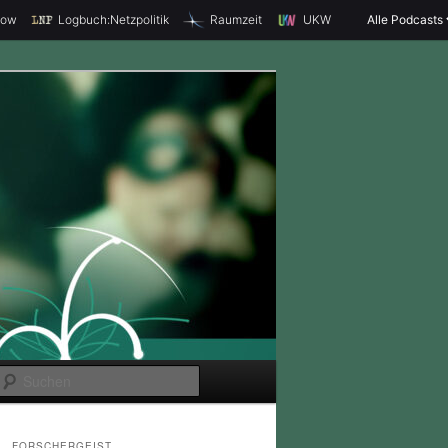
how
Logbuch:Netzpolitik
Raumzeit
UKW
Alle Podcasts
S
u
c
FORSCHERGEIST