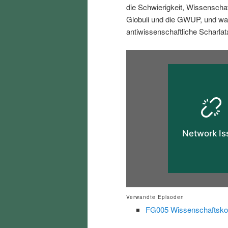
die Schwierigkeit, Wissenschaft
i
p
Globuli und die GWUP, und wa
antiwissenschaftliche Scharlat
n
r
g
i
e
n
n
g
e
n
Verwandte Episoden
FG005 Wissenschaftsko