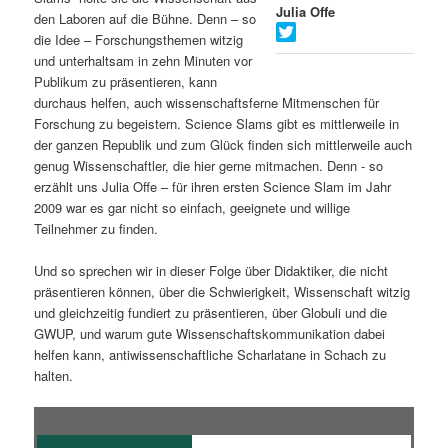
Julia Offe
den Laboren auf die Bühne. Denn – so
s
l
die Idee – Forschungsthemen witzig
und unterhaltsam in zehn Minuten vor
p
t
Publikum zu präsentieren, kann
durchaus helfen, auch wissenschaftsferne Mitmenschen für
r
s
Forschung zu begeistern. Science Slams gibt es mittlerweile in
der ganzen Republik und zum Glück finden sich mittlerweile auch
i
p
genug Wissenschaftler, die hier gerne mitmachen. Denn - so
erzählt uns Julia Offe – für ihren ersten Science Slam im Jahr
n
r
2009 war es gar nicht so einfach, geeignete und willige
Teilnehmer zu finden.
g
i
Und so sprechen wir in dieser Folge über Didaktiker, die nicht
e
n
präsentieren können, über die Schwierigkeit, Wissenschaft witzig
und gleichzeitig fundiert zu präsentieren, über Globuli und die
n
g
GWUP, und warum gute Wissenschaftskommunikation dabei
helfen kann, antiwissenschaftliche Scharlatane in Schach zu
e
halten.
n