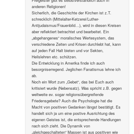
Freigeister gibt es selbstverständlich auch in
anderen Religionen!
Sicherlich, die Geschichte der Kirchen ist z.T.
schrecklich (Mittelalter-Ketzerei/Luther-
Antijudaismus/Frauenbild…), wird in diesen Kreisen
aber reflektiert betrachtet und bearbeitet. Ein
„abgehangenes“ moralisches Wertesystem, das
verschiedene Zeiten und Krisen durchlebt hat, kann
auf jeden Fall Halt bieten und vor Sekten,
Heilslehren etc. schützen.
Die Entwicklung in Amerika finde ich auch
besorgniserregend. Jeglichen Fanatismus lehne ich
ab.
Noch ein Wort zum „Gebet“, das bei Euch auch
kritisiert wurde (Nebensatz). Was spricht z.B. gegen
weltweite ev. sogar religionsübergreifende
Friedensgebete? Auch die Psychologie hat die
Macht von positiven Gedanken längst bestätigt. Es
handelt sich ja um eine postive Ausrichtung des
eigenen Geistes ist, die entsprechende Handlungen
nach sich zieht. Die Dynamik von
„gleichgeschalteten“ Massen ist aus positiven wie