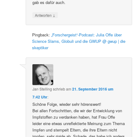
gab es dafür auch.
↓
Antworten
Pingback:
„Forschergeist“-Podcast: Julia Offe über
Science Slams, Globuli und die GWUP @ gwup | die
skeptiker
Jan Stelling
schrieb
am
21. September 2016 um
7:42 Uhr
:
Schöne Folge, wieder sehr hörenswert!
Bei allen Fortschritten, die wir der Entwicklung von
Impfstoffen zu verdanken haben, hat Frau Offe
leider eine etwas unreflektierte Meinung zum Thema
Impfen und stempelt Eltern, die ihre Eltern nicht
impfen, sehr rigide ab. Schade, das habe ich anders