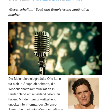
m
u
n
n
g
a
Wissenschaft mit Spaß und Begeisterung zugänglich
ä
n
e
v
machen
n
i
r
d
g
a
e
ä
t
i
n
r
o
n
I
e
n
n
h
I
Die Molekularbiologin Julia Offe kann
für sich in Anspruch nehmen, die
a
n
Wissenschaftskommunikation in
Deutschland entscheidend belebt zu
l
h
haben. Mit dem zuvor weitgehend
unbekannten Format der „Science
t
a
Slams“ holte sie die Wissenschaft aus