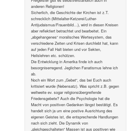
Freigeister gibt es selbstverständlich auch in
anderen Religionen!
Sicherlich, die Geschichte der Kirchen ist z.T.
schrecklich (Mittelalter-Ketzerei/Luther-
Antijudaismus/Frauenbild…), wird in diesen Kreisen
aber reflektiert betrachtet und bearbeitet. Ein
„abgehangenes“ moralisches Wertesystem, das
verschiedene Zeiten und Krisen durchlebt hat, kann
auf jeden Fall Halt bieten und vor Sekten,
Heilslehren etc. schützen.
Die Entwicklung in Amerika finde ich auch
besorgniserregend. Jeglichen Fanatismus lehne ich
ab.
Noch ein Wort zum „Gebet“, das bei Euch auch
kritisiert wurde (Nebensatz). Was spricht z.B. gegen
weltweite ev. sogar religionsübergreifende
Friedensgebete? Auch die Psychologie hat die
Macht von positiven Gedanken längst bestätigt. Es
handelt sich ja um eine postive Ausrichtung des
eigenen Geistes ist, die entsprechende Handlungen
nach sich zieht. Die Dynamik von
„gleichgeschalteten“ Massen ist aus positiven wie