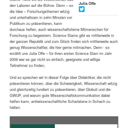
Julia Offe
den Laboren auf die Bühne. Denn – so
s
l
die Idee – Forschungsthemen witzig
und unterhaltsam in zehn Minuten vor
p
t
Publikum zu präsentieren, kann
durchaus helfen, auch wissenschaftsferne Mitmenschen für
r
s
Forschung zu begeistern. Science Slams gibt es mittlerweile in
der ganzen Republik und zum Glück finden sich mittlerweile auch
i
p
genug Wissenschaftler, die hier gerne mitmachen. Denn - so
erzählt uns Julia Offe – für ihren ersten Science Slam im Jahr
n
r
2009 war es gar nicht so einfach, geeignete und willige
Teilnehmer zu finden.
g
i
Und so sprechen wir in dieser Folge über Didaktiker, die nicht
e
n
präsentieren können, über die Schwierigkeit, Wissenschaft witzig
und gleichzeitig fundiert zu präsentieren, über Globuli und die
n
g
GWUP, und warum gute Wissenschaftskommunikation dabei
helfen kann, antiwissenschaftliche Scharlatane in Schach zu
e
halten.
n