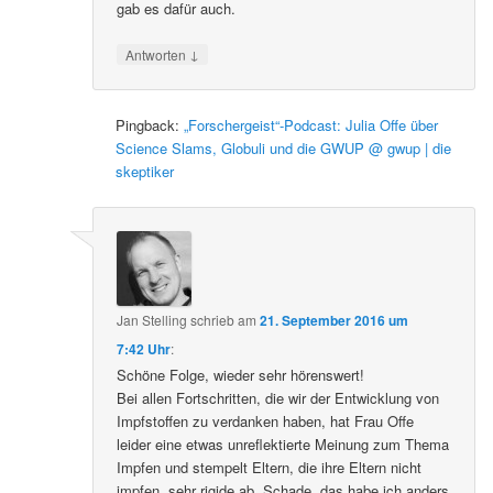
gab es dafür auch.
↓
Antworten
Pingback:
„Forschergeist“-Podcast: Julia Offe über
Science Slams, Globuli und die GWUP @ gwup | die
skeptiker
Jan Stelling
schrieb
am
21. September 2016 um
7:42 Uhr
:
Schöne Folge, wieder sehr hörenswert!
Bei allen Fortschritten, die wir der Entwicklung von
Impfstoffen zu verdanken haben, hat Frau Offe
leider eine etwas unreflektierte Meinung zum Thema
Impfen und stempelt Eltern, die ihre Eltern nicht
impfen, sehr rigide ab. Schade, das habe ich anders