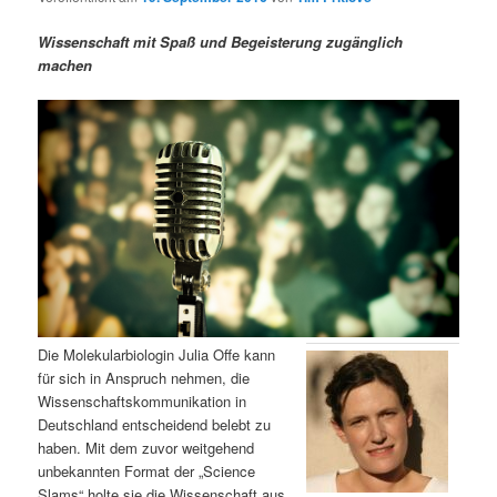
m
u
n
n
g
a
Wissenschaft mit Spaß und Begeisterung zugänglich
ä
n
e
v
machen
n
i
r
d
g
a
e
ä
t
i
n
r
o
n
I
e
n
n
h
I
Die Molekularbiologin Julia Offe kann
für sich in Anspruch nehmen, die
a
n
Wissenschaftskommunikation in
Deutschland entscheidend belebt zu
l
h
haben. Mit dem zuvor weitgehend
unbekannten Format der „Science
t
a
Slams“ holte sie die Wissenschaft aus