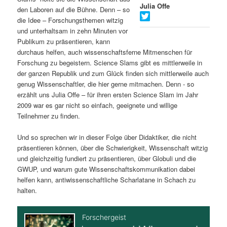
Julia Offe
den Laboren auf die Bühne. Denn – so
s
l
die Idee – Forschungsthemen witzig
und unterhaltsam in zehn Minuten vor
p
t
Publikum zu präsentieren, kann
durchaus helfen, auch wissenschaftsferne Mitmenschen für
r
s
Forschung zu begeistern. Science Slams gibt es mittlerweile in
der ganzen Republik und zum Glück finden sich mittlerweile auch
i
p
genug Wissenschaftler, die hier gerne mitmachen. Denn - so
erzählt uns Julia Offe – für ihren ersten Science Slam im Jahr
n
r
2009 war es gar nicht so einfach, geeignete und willige
Teilnehmer zu finden.
g
i
Und so sprechen wir in dieser Folge über Didaktiker, die nicht
e
n
präsentieren können, über die Schwierigkeit, Wissenschaft witzig
und gleichzeitig fundiert zu präsentieren, über Globuli und die
n
g
GWUP, und warum gute Wissenschaftskommunikation dabei
helfen kann, antiwissenschaftliche Scharlatane in Schach zu
e
halten.
n