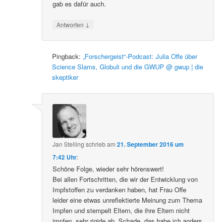
gab es dafür auch.
↓
Antworten
Pingback:
„Forschergeist“-Podcast: Julia Offe über
Science Slams, Globuli und die GWUP @ gwup | die
skeptiker
Jan Stelling
schrieb
am
21. September 2016 um
7:42 Uhr
:
Schöne Folge, wieder sehr hörenswert!
Bei allen Fortschritten, die wir der Entwicklung von
Impfstoffen zu verdanken haben, hat Frau Offe
leider eine etwas unreflektierte Meinung zum Thema
Impfen und stempelt Eltern, die ihre Eltern nicht
impfen, sehr rigide ab. Schade, das habe ich anders