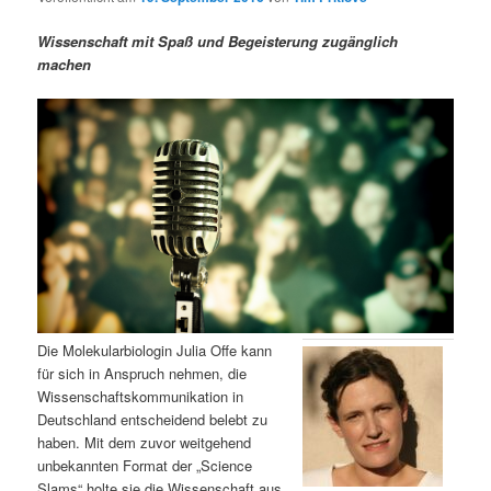
m
u
n
n
g
a
Wissenschaft mit Spaß und Begeisterung zugänglich
ä
n
e
v
machen
n
i
r
d
g
a
e
ä
t
i
n
r
o
n
I
e
n
n
h
I
Die Molekularbiologin Julia Offe kann
für sich in Anspruch nehmen, die
a
n
Wissenschaftskommunikation in
Deutschland entscheidend belebt zu
l
h
haben. Mit dem zuvor weitgehend
unbekannten Format der „Science
t
a
Slams“ holte sie die Wissenschaft aus