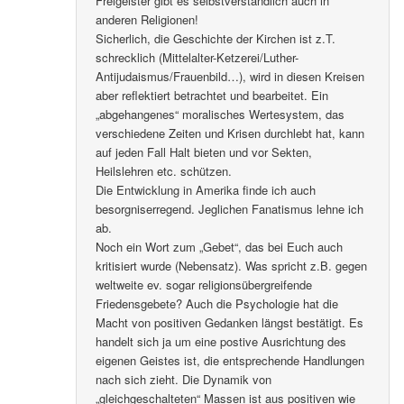
Freigeister gibt es selbstverständlich auch in
anderen Religionen!
Sicherlich, die Geschichte der Kirchen ist z.T.
schrecklich (Mittelalter-Ketzerei/Luther-
Antijudaismus/Frauenbild…), wird in diesen Kreisen
aber reflektiert betrachtet und bearbeitet. Ein
„abgehangenes“ moralisches Wertesystem, das
verschiedene Zeiten und Krisen durchlebt hat, kann
auf jeden Fall Halt bieten und vor Sekten,
Heilslehren etc. schützen.
Die Entwicklung in Amerika finde ich auch
besorgniserregend. Jeglichen Fanatismus lehne ich
ab.
Noch ein Wort zum „Gebet“, das bei Euch auch
kritisiert wurde (Nebensatz). Was spricht z.B. gegen
weltweite ev. sogar religionsübergreifende
Friedensgebete? Auch die Psychologie hat die
Macht von positiven Gedanken längst bestätigt. Es
handelt sich ja um eine postive Ausrichtung des
eigenen Geistes ist, die entsprechende Handlungen
nach sich zieht. Die Dynamik von
„gleichgeschalteten“ Massen ist aus positiven wie