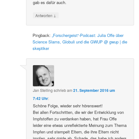
gab es dafür auch.
↓
Antworten
Pingback:
„Forschergeist“-Podcast: Julia Offe über
Science Slams, Globuli und die GWUP @ gwup | die
skeptiker
Jan Stelling
schrieb
am
21. September 2016 um
7:42 Uhr
:
Schöne Folge, wieder sehr hörenswert!
Bei allen Fortschritten, die wir der Entwicklung von
Impfstoffen zu verdanken haben, hat Frau Offe
leider eine etwas unreflektierte Meinung zum Thema
Impfen und stempelt Eltern, die ihre Eltern nicht
impfen, sehr rigide ab. Schade, das habe ich anders