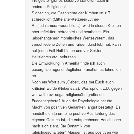
Freigeister gibt es selbstverständlich auch in
anderen Religionen!
Sicherlich, die Geschichte der Kirchen ist z.T.
schrecklich (Mittelalter-Ketzerei/Luther-
Antijudaismus/Frauenbild…), wird in diesen Kreisen
aber reflektiert betrachtet und bearbeitet. Ein
„abgehangenes“ moralisches Wertesystem, das
verschiedene Zeiten und Krisen durchlebt hat, kann
auf jeden Fall Halt bieten und vor Sekten,
Heilslehren etc. schützen.
Die Entwicklung in Amerika finde ich auch
besorgniserregend. Jeglichen Fanatismus lehne ich
ab.
Noch ein Wort zum „Gebet“, das bei Euch auch
kritisiert wurde (Nebensatz). Was spricht z.B. gegen
weltweite ev. sogar religionsübergreifende
Friedensgebete? Auch die Psychologie hat die
Macht von positiven Gedanken längst bestätigt. Es
handelt sich ja um eine postive Ausrichtung des
eigenen Geistes ist, die entsprechende Handlungen
nach sich zieht. Die Dynamik von
„gleichgeschalteten“ Massen ist aus positiven wie