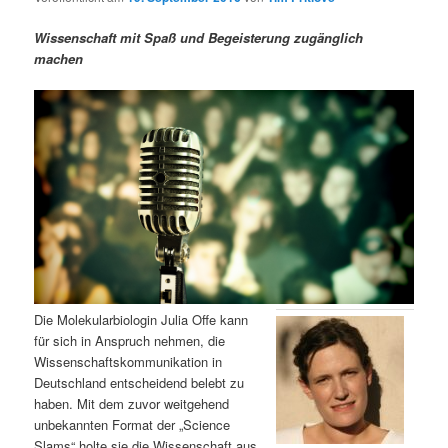
m
u
n
n
g
a
Wissenschaft mit Spaß und Begeisterung zugänglich
ä
n
e
v
machen
n
i
r
d
g
a
e
ä
t
i
n
r
o
n
I
e
n
n
h
I
Die Molekularbiologin Julia Offe kann
für sich in Anspruch nehmen, die
a
n
Wissenschaftskommunikation in
Deutschland entscheidend belebt zu
l
h
haben. Mit dem zuvor weitgehend
unbekannten Format der „Science
t
a
Slams“ holte sie die Wissenschaft aus