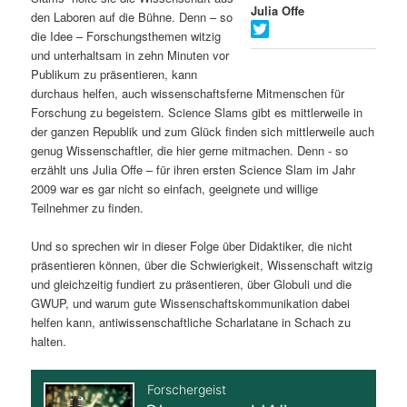
Julia Offe
den Laboren auf die Bühne. Denn – so
s
l
die Idee – Forschungsthemen witzig
und unterhaltsam in zehn Minuten vor
p
t
Publikum zu präsentieren, kann
durchaus helfen, auch wissenschaftsferne Mitmenschen für
r
s
Forschung zu begeistern. Science Slams gibt es mittlerweile in
der ganzen Republik und zum Glück finden sich mittlerweile auch
i
p
genug Wissenschaftler, die hier gerne mitmachen. Denn - so
erzählt uns Julia Offe – für ihren ersten Science Slam im Jahr
n
r
2009 war es gar nicht so einfach, geeignete und willige
Teilnehmer zu finden.
g
i
Und so sprechen wir in dieser Folge über Didaktiker, die nicht
e
n
präsentieren können, über die Schwierigkeit, Wissenschaft witzig
und gleichzeitig fundiert zu präsentieren, über Globuli und die
n
g
GWUP, und warum gute Wissenschaftskommunikation dabei
helfen kann, antiwissenschaftliche Scharlatane in Schach zu
e
halten.
n