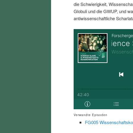
die Schwierigkeit, Wissenschaft
i
p
Globuli und die GWUP, und wa
antiwissenschaftliche Scharlat
n
r
g
i
e
n
n
g
e
n
Verwandte Episoden
FG005 Wissenschaftsko