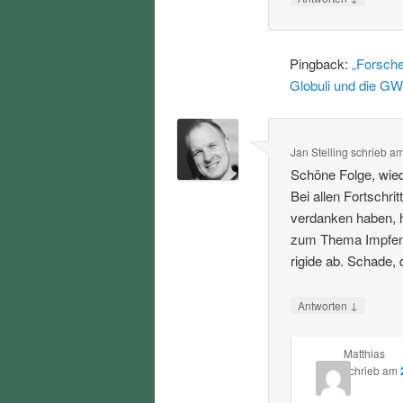
Pingback:
„Forsche
Globuli und die GW
Jan Stelling
schrieb
a
Schöne Folge, wied
Bei allen Fortschri
verdanken haben, h
zum Thema Impfen u
rigide ab. Schade,
↓
Antworten
Matthias
schrieb
am