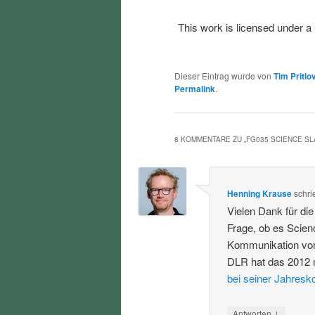
This work is licensed under a
Dieser Eintrag wurde von
Tim Pritlo
Permalink
.
8 KOMMENTARE ZU „
FG035 SCIENCE S
Henning Krause
schri
Vielen Dank für di
Frage, ob es Scien
Kommunikation von
DLR hat das 2012 
bei seiner Jahresk
↓
Antworten