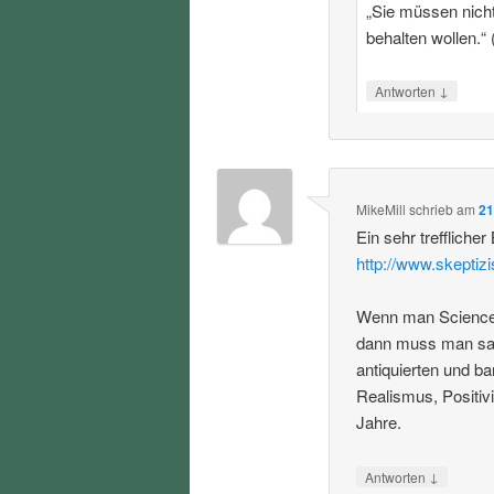
„Sie müssen nicht 
behalten wollen.“ 
↓
Antworten
MikeMill
schrieb
am
21
Ein sehr trefflicher
http://www.skeptiz
Wenn man Science S
dann muss man sag
antiquierten und b
Realismus, Positiv
Jahre.
↓
Antworten