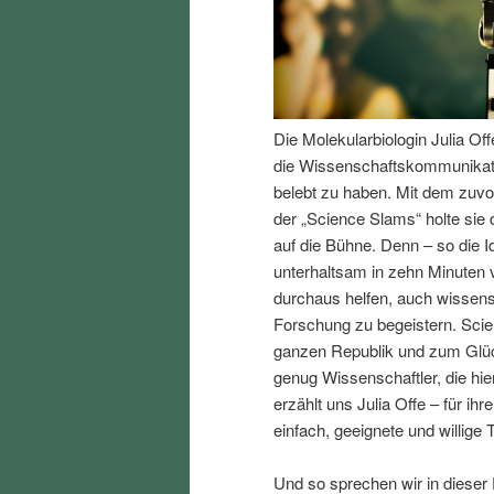
I
e
n
n
Die Molekularbiologin Julia Of
h
I
die Wissenschaftskommunikati
belebt zu haben. Mit dem zuv
a
n
der „Science Slams“ holte sie
auf die Bühne. Denn – so die 
l
h
unterhaltsam in zehn Minuten 
durchaus helfen, auch wissen
t
a
Forschung zu begeistern. Scien
ganzen Republik und zum Glück
s
l
genug Wissenschaftler, die hi
erzählt uns Julia Offe – für i
p
t
einfach, geeignete und willige 
r
s
Und so sprechen wir in dieser 