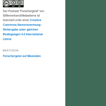
Der Podcast "Forschergeist" von
Stifterverband/Metaebene ist
lizenziert unter einer
Creative
Commons Namensnennung -
Weitergabe unter gleichen
Bedingungen 4.0 International
Lizenz
.
MASTODON
Forschergeist auf Mastodon