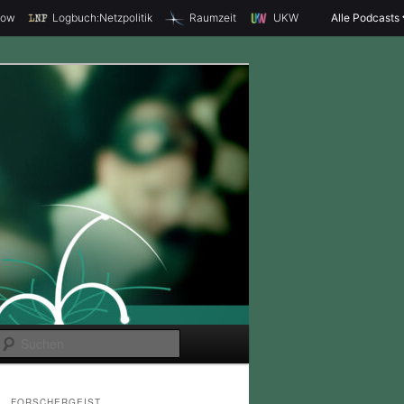
how
Logbuch:Netzpolitik
Raumzeit
UKW
Alle Podcasts
S
u
c
FORSCHERGEIST