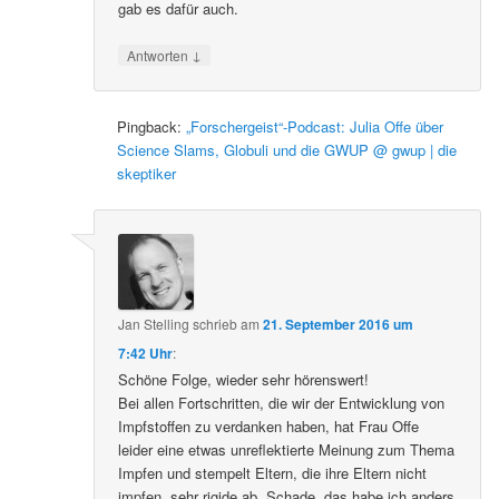
gab es dafür auch.
↓
Antworten
Pingback:
„Forschergeist“-Podcast: Julia Offe über
Science Slams, Globuli und die GWUP @ gwup | die
skeptiker
Jan Stelling
schrieb
am
21. September 2016 um
7:42 Uhr
:
Schöne Folge, wieder sehr hörenswert!
Bei allen Fortschritten, die wir der Entwicklung von
Impfstoffen zu verdanken haben, hat Frau Offe
leider eine etwas unreflektierte Meinung zum Thema
Impfen und stempelt Eltern, die ihre Eltern nicht
impfen, sehr rigide ab. Schade, das habe ich anders