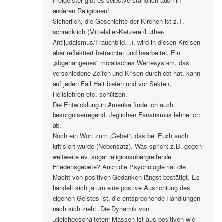
Freigeister gibt es selbstverständlich auch in
anderen Religionen!
Sicherlich, die Geschichte der Kirchen ist z.T.
schrecklich (Mittelalter-Ketzerei/Luther-
Antijudaismus/Frauenbild…), wird in diesen Kreisen
aber reflektiert betrachtet und bearbeitet. Ein
„abgehangenes“ moralisches Wertesystem, das
verschiedene Zeiten und Krisen durchlebt hat, kann
auf jeden Fall Halt bieten und vor Sekten,
Heilslehren etc. schützen.
Die Entwicklung in Amerika finde ich auch
besorgniserregend. Jeglichen Fanatismus lehne ich
ab.
Noch ein Wort zum „Gebet“, das bei Euch auch
kritisiert wurde (Nebensatz). Was spricht z.B. gegen
weltweite ev. sogar religionsübergreifende
Friedensgebete? Auch die Psychologie hat die
Macht von positiven Gedanken längst bestätigt. Es
handelt sich ja um eine postive Ausrichtung des
eigenen Geistes ist, die entsprechende Handlungen
nach sich zieht. Die Dynamik von
„gleichgeschalteten“ Massen ist aus positiven wie