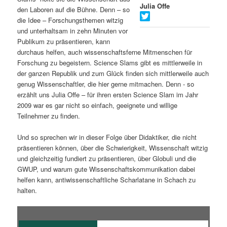
Julia Offe
den Laboren auf die Bühne. Denn – so
s
l
die Idee – Forschungsthemen witzig
und unterhaltsam in zehn Minuten vor
p
t
Publikum zu präsentieren, kann
durchaus helfen, auch wissenschaftsferne Mitmenschen für
r
s
Forschung zu begeistern. Science Slams gibt es mittlerweile in
der ganzen Republik und zum Glück finden sich mittlerweile auch
i
p
genug Wissenschaftler, die hier gerne mitmachen. Denn - so
erzählt uns Julia Offe – für ihren ersten Science Slam im Jahr
n
r
2009 war es gar nicht so einfach, geeignete und willige
Teilnehmer zu finden.
g
i
Und so sprechen wir in dieser Folge über Didaktiker, die nicht
e
n
präsentieren können, über die Schwierigkeit, Wissenschaft witzig
und gleichzeitig fundiert zu präsentieren, über Globuli und die
n
g
GWUP, und warum gute Wissenschaftskommunikation dabei
helfen kann, antiwissenschaftliche Scharlatane in Schach zu
e
halten.
n