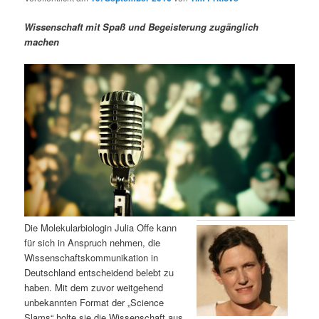
m
u
n
n
g
a
Wissenschaft mit Spaß und Begeisterung zugänglich
ä
n
e
v
machen
n
i
r
d
g
a
e
ä
t
i
n
r
o
n
I
e
n
n
h
I
Die Molekularbiologin Julia Offe kann
für sich in Anspruch nehmen, die
a
n
Wissenschaftskommunikation in
Deutschland entscheidend belebt zu
l
h
haben. Mit dem zuvor weitgehend
unbekannten Format der „Science
t
a
Slams“ holte sie die Wissenschaft aus