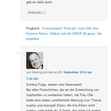
gab es dafür auch.
↓
Antworten
Pingback:
„Forschergeist“-Podcast: Julia Offe über
Science Slams, Globuli und die GWUP @ gwup | die
skeptiker
Jan Stelling
schrieb
am
21. September 2016 um
7:42 Uhr
:
Schöne Folge, wieder sehr hörenswert!
Bei allen Fortschritten, die wir der Entwicklung von
Impfstoffen zu verdanken haben, hat Frau Offe
leider eine etwas unreflektierte Meinung zum Thema
Impfen und stempelt Eltern, die ihre Eltern nicht
impfen, sehr rigide ab. Schade, das habe ich anders