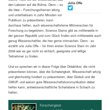
Julia Offe
den Laboren auf die Bühne. Denn – so
s
l
die Idee – Forschungsthemen witzig
und unterhaltsam in zehn Minuten vor
p
t
Publikum zu präsentieren, kann
durchaus helfen, auch wissenschaftsferne Mitmenschen für
r
s
Forschung zu begeistern. Science Slams gibt es mittlerweile in
der ganzen Republik und zum Glück finden sich mittlerweile auch
i
p
genug Wissenschaftler, die hier gerne mitmachen. Denn - so
erzählt uns Julia Offe – für ihren ersten Science Slam im Jahr
n
r
2009 war es gar nicht so einfach, geeignete und willige
Teilnehmer zu finden.
g
i
Und so sprechen wir in dieser Folge über Didaktiker, die nicht
e
n
präsentieren können, über die Schwierigkeit, Wissenschaft witzig
und gleichzeitig fundiert zu präsentieren, über Globuli und die
n
g
GWUP, und warum gute Wissenschaftskommunikation dabei
helfen kann, antiwissenschaftliche Scharlatane in Schach zu
e
halten.
n