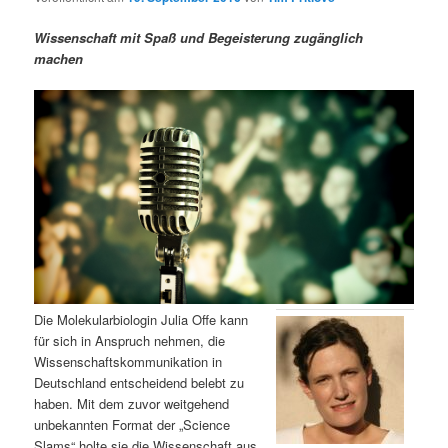
m
u
n
n
g
a
Wissenschaft mit Spaß und Begeisterung zugänglich
ä
n
e
v
machen
n
i
r
d
g
a
e
ä
t
i
n
r
o
n
I
e
n
n
h
I
Die Molekularbiologin Julia Offe kann
für sich in Anspruch nehmen, die
a
n
Wissenschaftskommunikation in
Deutschland entscheidend belebt zu
l
h
haben. Mit dem zuvor weitgehend
unbekannten Format der „Science
t
a
Slams“ holte sie die Wissenschaft aus