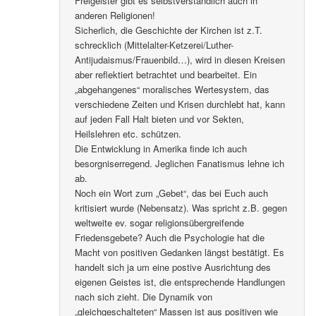
Freigeister gibt es selbstverständlich auch in
anderen Religionen!
Sicherlich, die Geschichte der Kirchen ist z.T.
schrecklich (Mittelalter-Ketzerei/Luther-
Antijudaismus/Frauenbild…), wird in diesen Kreisen
aber reflektiert betrachtet und bearbeitet. Ein
„abgehangenes“ moralisches Wertesystem, das
verschiedene Zeiten und Krisen durchlebt hat, kann
auf jeden Fall Halt bieten und vor Sekten,
Heilslehren etc. schützen.
Die Entwicklung in Amerika finde ich auch
besorgniserregend. Jeglichen Fanatismus lehne ich
ab.
Noch ein Wort zum „Gebet“, das bei Euch auch
kritisiert wurde (Nebensatz). Was spricht z.B. gegen
weltweite ev. sogar religionsübergreifende
Friedensgebete? Auch die Psychologie hat die
Macht von positiven Gedanken längst bestätigt. Es
handelt sich ja um eine postive Ausrichtung des
eigenen Geistes ist, die entsprechende Handlungen
nach sich zieht. Die Dynamik von
„gleichgeschalteten“ Massen ist aus positiven wie