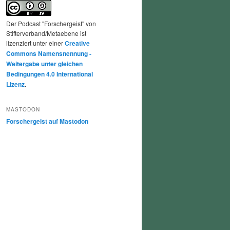
Der Podcast "Forschergeist" von
Stifterverband/Metaebene ist
lizenziert unter einer
Creative
Commons Namensnennung -
Weitergabe unter gleichen
Bedingungen 4.0 International
Lizenz
.
MASTODON
Forschergeist auf Mastodon