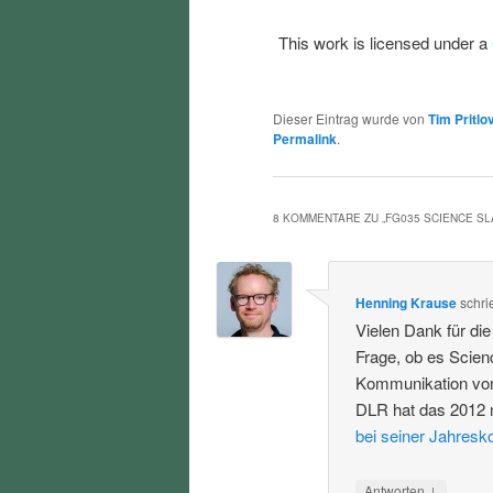
This work is licensed under a
Dieser Eintrag wurde von
Tim Pritlo
Permalink
.
8 KOMMENTARE ZU „
FG035 SCIENCE S
Henning Krause
schri
Vielen Dank für di
Frage, ob es Scien
Kommunikation von
DLR hat das 2012 
bei seiner Jahresk
↓
Antworten