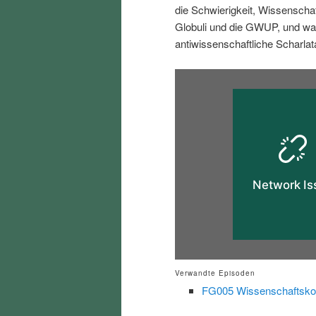
die Schwierigkeit, Wissenschaft
i
p
Globuli und die GWUP, und wa
antiwissenschaftliche Scharlat
n
r
g
i
e
n
n
g
e
n
Verwandte Episoden
FG005 Wissenschaftsko