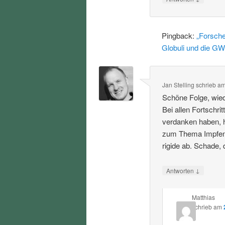
Pingback:
„Forsche
Globuli und die GW
Jan Stelling
schrieb
a
Schöne Folge, wied
Bei allen Fortschri
verdanken haben, h
zum Thema Impfen u
rigide ab. Schade,
↓
Antworten
Matthias
schrieb
am