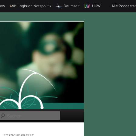
how
Logbuch:Netzpolitik
Raumzeit
UKW
Alle Podcasts
S
u
c
FORSCHERGEIST