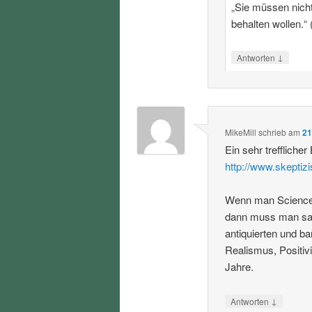
„Sie müssen nicht 
behalten wollen.“ 
↓
Antworten
MikeMill
schrieb
am
21
Ein sehr trefflicher
http://www.skeptiz
Wenn man Science S
dann muss man sag
antiquierten und b
Realismus, Positiv
Jahre.
↓
Antworten