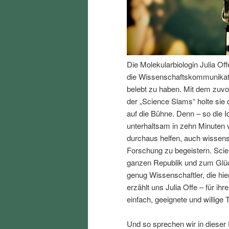
I
e
n
n
Die Molekularbiologin Julia Of
h
I
die Wissenschaftskommunikati
belebt zu haben. Mit dem zuv
a
n
der „Science Slams“ holte sie
auf die Bühne. Denn – so die 
l
h
unterhaltsam in zehn Minuten 
durchaus helfen, auch wissen
t
a
Forschung zu begeistern. Scien
ganzen Republik und zum Glück
s
l
genug Wissenschaftler, die hi
erzählt uns Julia Offe – für i
p
t
einfach, geeignete und willige 
r
s
Und so sprechen wir in dieser 