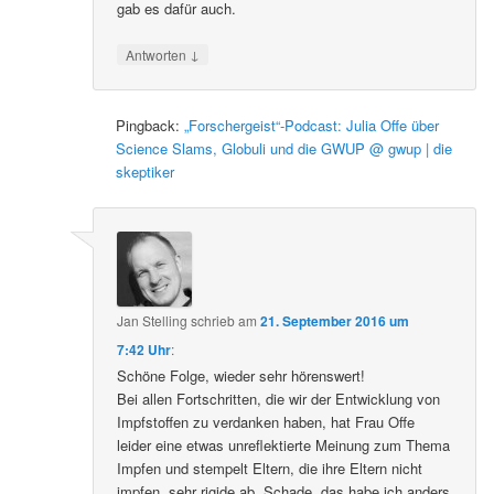
gab es dafür auch.
↓
Antworten
Pingback:
„Forschergeist“-Podcast: Julia Offe über
Science Slams, Globuli und die GWUP @ gwup | die
skeptiker
Jan Stelling
schrieb
am
21. September 2016 um
7:42 Uhr
:
Schöne Folge, wieder sehr hörenswert!
Bei allen Fortschritten, die wir der Entwicklung von
Impfstoffen zu verdanken haben, hat Frau Offe
leider eine etwas unreflektierte Meinung zum Thema
Impfen und stempelt Eltern, die ihre Eltern nicht
impfen, sehr rigide ab. Schade, das habe ich anders