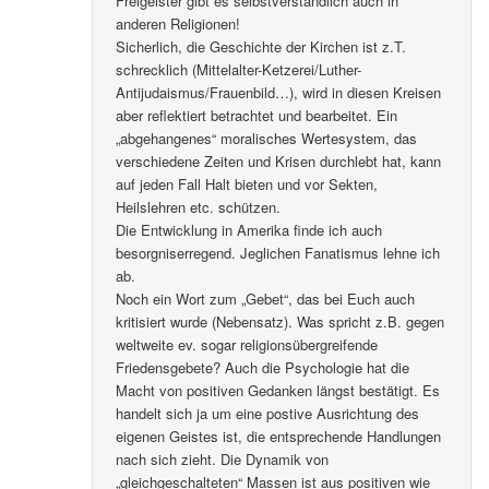
Freigeister gibt es selbstverständlich auch in
anderen Religionen!
Sicherlich, die Geschichte der Kirchen ist z.T.
schrecklich (Mittelalter-Ketzerei/Luther-
Antijudaismus/Frauenbild…), wird in diesen Kreisen
aber reflektiert betrachtet und bearbeitet. Ein
„abgehangenes“ moralisches Wertesystem, das
verschiedene Zeiten und Krisen durchlebt hat, kann
auf jeden Fall Halt bieten und vor Sekten,
Heilslehren etc. schützen.
Die Entwicklung in Amerika finde ich auch
besorgniserregend. Jeglichen Fanatismus lehne ich
ab.
Noch ein Wort zum „Gebet“, das bei Euch auch
kritisiert wurde (Nebensatz). Was spricht z.B. gegen
weltweite ev. sogar religionsübergreifende
Friedensgebete? Auch die Psychologie hat die
Macht von positiven Gedanken längst bestätigt. Es
handelt sich ja um eine postive Ausrichtung des
eigenen Geistes ist, die entsprechende Handlungen
nach sich zieht. Die Dynamik von
„gleichgeschalteten“ Massen ist aus positiven wie