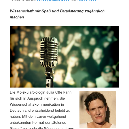
m
u
n
n
g
a
Wissenschaft mit Spaß und Begeisterung zugänglich
ä
n
e
v
machen
n
i
r
d
g
a
e
ä
t
i
n
r
o
n
I
e
n
n
h
I
Die Molekularbiologin Julia Offe kann
für sich in Anspruch nehmen, die
a
n
Wissenschaftskommunikation in
Deutschland entscheidend belebt zu
l
h
haben. Mit dem zuvor weitgehend
unbekannten Format der „Science
t
a
Slams“ holte sie die Wissenschaft aus