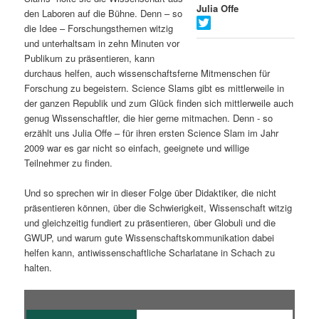
Julia Offe
den Laboren auf die Bühne. Denn – so
s
l
die Idee – Forschungsthemen witzig
und unterhaltsam in zehn Minuten vor
p
t
Publikum zu präsentieren, kann
durchaus helfen, auch wissenschaftsferne Mitmenschen für
r
s
Forschung zu begeistern. Science Slams gibt es mittlerweile in
der ganzen Republik und zum Glück finden sich mittlerweile auch
i
p
genug Wissenschaftler, die hier gerne mitmachen. Denn - so
erzählt uns Julia Offe – für ihren ersten Science Slam im Jahr
n
r
2009 war es gar nicht so einfach, geeignete und willige
Teilnehmer zu finden.
g
i
Und so sprechen wir in dieser Folge über Didaktiker, die nicht
e
n
präsentieren können, über die Schwierigkeit, Wissenschaft witzig
und gleichzeitig fundiert zu präsentieren, über Globuli und die
n
g
GWUP, und warum gute Wissenschaftskommunikation dabei
helfen kann, antiwissenschaftliche Scharlatane in Schach zu
e
halten.
n