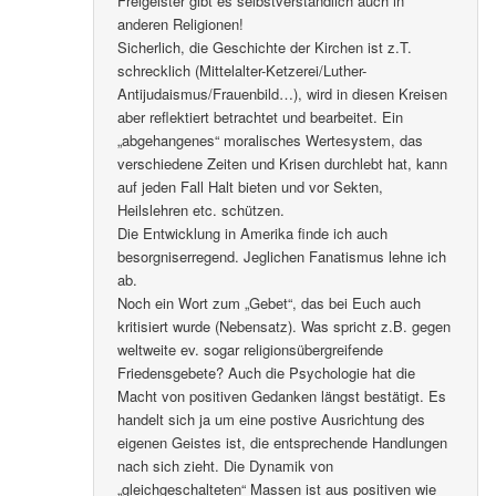
Freigeister gibt es selbstverständlich auch in
anderen Religionen!
Sicherlich, die Geschichte der Kirchen ist z.T.
schrecklich (Mittelalter-Ketzerei/Luther-
Antijudaismus/Frauenbild…), wird in diesen Kreisen
aber reflektiert betrachtet und bearbeitet. Ein
„abgehangenes“ moralisches Wertesystem, das
verschiedene Zeiten und Krisen durchlebt hat, kann
auf jeden Fall Halt bieten und vor Sekten,
Heilslehren etc. schützen.
Die Entwicklung in Amerika finde ich auch
besorgniserregend. Jeglichen Fanatismus lehne ich
ab.
Noch ein Wort zum „Gebet“, das bei Euch auch
kritisiert wurde (Nebensatz). Was spricht z.B. gegen
weltweite ev. sogar religionsübergreifende
Friedensgebete? Auch die Psychologie hat die
Macht von positiven Gedanken längst bestätigt. Es
handelt sich ja um eine postive Ausrichtung des
eigenen Geistes ist, die entsprechende Handlungen
nach sich zieht. Die Dynamik von
„gleichgeschalteten“ Massen ist aus positiven wie