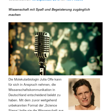
m
u
n
n
g
a
Wissenschaft mit Spaß und Begeisterung zugänglich
ä
n
e
v
machen
n
i
r
d
g
a
e
ä
t
i
n
r
o
n
I
e
n
n
h
I
Die Molekularbiologin Julia Offe kann
für sich in Anspruch nehmen, die
a
n
Wissenschaftskommunikation in
Deutschland entscheidend belebt zu
l
h
haben. Mit dem zuvor weitgehend
unbekannten Format der „Science
t
a
Slams“ holte sie die Wissenschaft aus