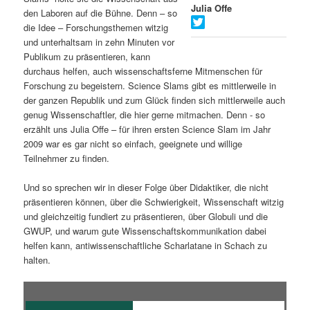
Julia Offe
den Laboren auf die Bühne. Denn – so
s
l
die Idee – Forschungsthemen witzig
und unterhaltsam in zehn Minuten vor
p
t
Publikum zu präsentieren, kann
durchaus helfen, auch wissenschaftsferne Mitmenschen für
r
s
Forschung zu begeistern. Science Slams gibt es mittlerweile in
der ganzen Republik und zum Glück finden sich mittlerweile auch
i
p
genug Wissenschaftler, die hier gerne mitmachen. Denn - so
erzählt uns Julia Offe – für ihren ersten Science Slam im Jahr
n
r
2009 war es gar nicht so einfach, geeignete und willige
Teilnehmer zu finden.
g
i
Und so sprechen wir in dieser Folge über Didaktiker, die nicht
e
n
präsentieren können, über die Schwierigkeit, Wissenschaft witzig
und gleichzeitig fundiert zu präsentieren, über Globuli und die
n
g
GWUP, und warum gute Wissenschaftskommunikation dabei
helfen kann, antiwissenschaftliche Scharlatane in Schach zu
e
halten.
n