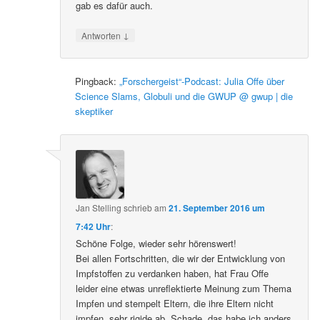
gab es dafür auch.
↓
Antworten
Pingback:
„Forschergeist“-Podcast: Julia Offe über
Science Slams, Globuli und die GWUP @ gwup | die
skeptiker
Jan Stelling
schrieb
am
21. September 2016 um
7:42 Uhr
:
Schöne Folge, wieder sehr hörenswert!
Bei allen Fortschritten, die wir der Entwicklung von
Impfstoffen zu verdanken haben, hat Frau Offe
leider eine etwas unreflektierte Meinung zum Thema
Impfen und stempelt Eltern, die ihre Eltern nicht
impfen, sehr rigide ab. Schade, das habe ich anders