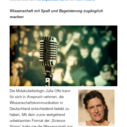
m
u
n
n
g
a
Wissenschaft mit Spaß und Begeisterung zugänglich
ä
n
e
v
machen
n
i
r
d
g
a
e
ä
t
i
n
r
o
n
I
e
n
n
h
I
Die Molekularbiologin Julia Offe kann
für sich in Anspruch nehmen, die
a
n
Wissenschaftskommunikation in
Deutschland entscheidend belebt zu
l
h
haben. Mit dem zuvor weitgehend
unbekannten Format der „Science
t
a
Slams“ holte sie die Wissenschaft aus