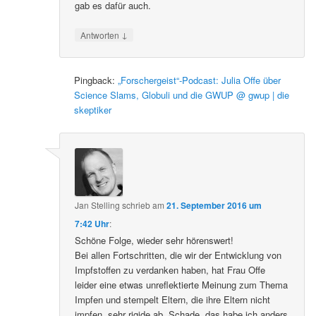
gab es dafür auch.
↓
Antworten
Pingback:
„Forschergeist“-Podcast: Julia Offe über
Science Slams, Globuli und die GWUP @ gwup | die
skeptiker
Jan Stelling
schrieb
am
21. September 2016 um
7:42 Uhr
:
Schöne Folge, wieder sehr hörenswert!
Bei allen Fortschritten, die wir der Entwicklung von
Impfstoffen zu verdanken haben, hat Frau Offe
leider eine etwas unreflektierte Meinung zum Thema
Impfen und stempelt Eltern, die ihre Eltern nicht
impfen, sehr rigide ab. Schade, das habe ich anders