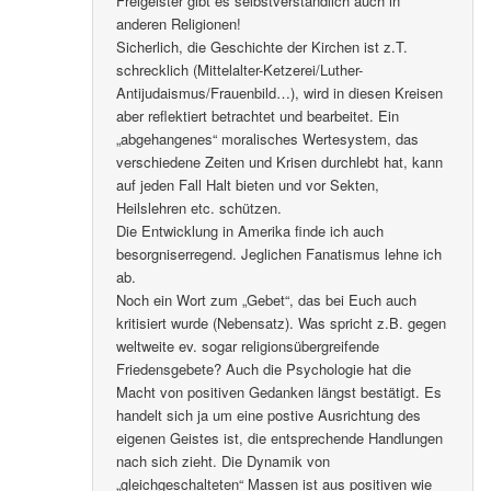
Freigeister gibt es selbstverständlich auch in
anderen Religionen!
Sicherlich, die Geschichte der Kirchen ist z.T.
schrecklich (Mittelalter-Ketzerei/Luther-
Antijudaismus/Frauenbild…), wird in diesen Kreisen
aber reflektiert betrachtet und bearbeitet. Ein
„abgehangenes“ moralisches Wertesystem, das
verschiedene Zeiten und Krisen durchlebt hat, kann
auf jeden Fall Halt bieten und vor Sekten,
Heilslehren etc. schützen.
Die Entwicklung in Amerika finde ich auch
besorgniserregend. Jeglichen Fanatismus lehne ich
ab.
Noch ein Wort zum „Gebet“, das bei Euch auch
kritisiert wurde (Nebensatz). Was spricht z.B. gegen
weltweite ev. sogar religionsübergreifende
Friedensgebete? Auch die Psychologie hat die
Macht von positiven Gedanken längst bestätigt. Es
handelt sich ja um eine postive Ausrichtung des
eigenen Geistes ist, die entsprechende Handlungen
nach sich zieht. Die Dynamik von
„gleichgeschalteten“ Massen ist aus positiven wie