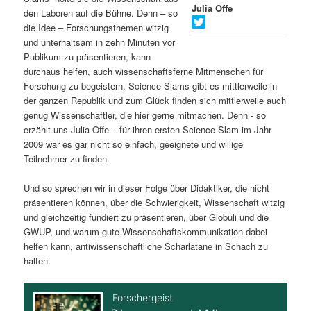
Julia Offe
den Laboren auf die Bühne. Denn – so
s
l
die Idee – Forschungsthemen witzig
und unterhaltsam in zehn Minuten vor
p
t
Publikum zu präsentieren, kann
durchaus helfen, auch wissenschaftsferne Mitmenschen für
r
s
Forschung zu begeistern. Science Slams gibt es mittlerweile in
der ganzen Republik und zum Glück finden sich mittlerweile auch
i
p
genug Wissenschaftler, die hier gerne mitmachen. Denn - so
erzählt uns Julia Offe – für ihren ersten Science Slam im Jahr
n
r
2009 war es gar nicht so einfach, geeignete und willige
Teilnehmer zu finden.
g
i
Und so sprechen wir in dieser Folge über Didaktiker, die nicht
e
n
präsentieren können, über die Schwierigkeit, Wissenschaft witzig
und gleichzeitig fundiert zu präsentieren, über Globuli und die
n
g
GWUP, und warum gute Wissenschaftskommunikation dabei
helfen kann, antiwissenschaftliche Scharlatane in Schach zu
e
halten.
n