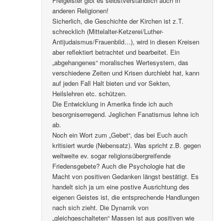
Freigeister gibt es selbstverständlich auch in
anderen Religionen!
Sicherlich, die Geschichte der Kirchen ist z.T.
schrecklich (Mittelalter-Ketzerei/Luther-
Antijudaismus/Frauenbild…), wird in diesen Kreisen
aber reflektiert betrachtet und bearbeitet. Ein
„abgehangenes“ moralisches Wertesystem, das
verschiedene Zeiten und Krisen durchlebt hat, kann
auf jeden Fall Halt bieten und vor Sekten,
Heilslehren etc. schützen.
Die Entwicklung in Amerika finde ich auch
besorgniserregend. Jeglichen Fanatismus lehne ich
ab.
Noch ein Wort zum „Gebet“, das bei Euch auch
kritisiert wurde (Nebensatz). Was spricht z.B. gegen
weltweite ev. sogar religionsübergreifende
Friedensgebete? Auch die Psychologie hat die
Macht von positiven Gedanken längst bestätigt. Es
handelt sich ja um eine postive Ausrichtung des
eigenen Geistes ist, die entsprechende Handlungen
nach sich zieht. Die Dynamik von
„gleichgeschalteten“ Massen ist aus positiven wie