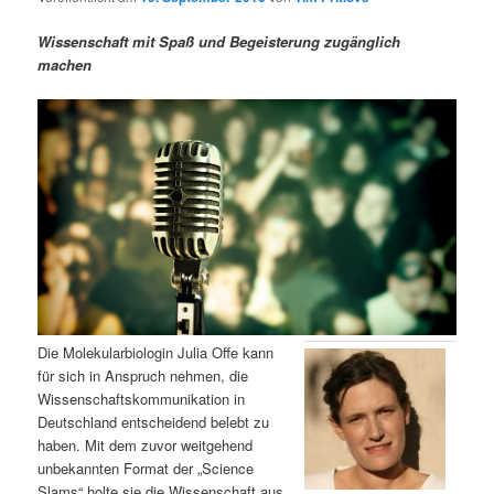
m
u
n
n
g
a
Wissenschaft mit Spaß und Begeisterung zugänglich
ä
n
e
v
machen
n
i
r
d
g
a
e
ä
t
i
n
r
o
n
I
e
n
n
h
I
Die Molekularbiologin Julia Offe kann
für sich in Anspruch nehmen, die
a
n
Wissenschaftskommunikation in
Deutschland entscheidend belebt zu
l
h
haben. Mit dem zuvor weitgehend
unbekannten Format der „Science
t
a
Slams“ holte sie die Wissenschaft aus