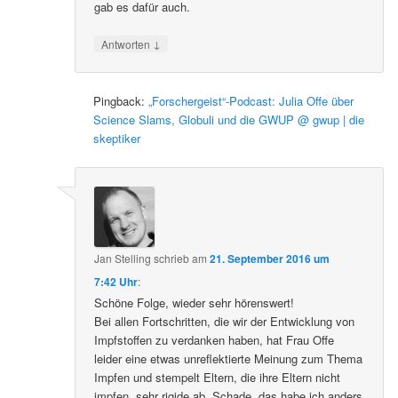
gab es dafür auch.
↓
Antworten
Pingback:
„Forschergeist“-Podcast: Julia Offe über
Science Slams, Globuli und die GWUP @ gwup | die
skeptiker
Jan Stelling
schrieb
am
21. September 2016 um
7:42 Uhr
:
Schöne Folge, wieder sehr hörenswert!
Bei allen Fortschritten, die wir der Entwicklung von
Impfstoffen zu verdanken haben, hat Frau Offe
leider eine etwas unreflektierte Meinung zum Thema
Impfen und stempelt Eltern, die ihre Eltern nicht
impfen, sehr rigide ab. Schade, das habe ich anders