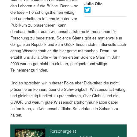
Julia Offe
den Laboren auf die Bühne. Denn – so
s
l
die Idee – Forschungsthemen witzig
und unterhaltsam in zehn Minuten vor
p
t
Publikum zu präsentieren, kann
durchaus helfen, auch wissenschaftsferne Mitmenschen für
r
s
Forschung zu begeistern. Science Slams gibt es mittlerweile in
der ganzen Republik und zum Glück finden sich mittlerweile auch
i
p
genug Wissenschaftler, die hier gerne mitmachen. Denn - so
erzählt uns Julia Offe – für ihren ersten Science Slam im Jahr
n
r
2009 war es gar nicht so einfach, geeignete und willige
Teilnehmer zu finden.
g
i
Und so sprechen wir in dieser Folge über Didaktiker, die nicht
e
n
präsentieren können, über die Schwierigkeit, Wissenschaft witzig
und gleichzeitig fundiert zu präsentieren, über Globuli und die
n
g
GWUP, und warum gute Wissenschaftskommunikation dabei
helfen kann, antiwissenschaftliche Scharlatane in Schach zu
e
halten.
n