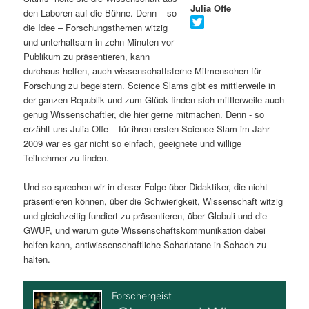
Julia Offe
den Laboren auf die Bühne. Denn – so
s
l
die Idee – Forschungsthemen witzig
und unterhaltsam in zehn Minuten vor
p
t
Publikum zu präsentieren, kann
durchaus helfen, auch wissenschaftsferne Mitmenschen für
r
s
Forschung zu begeistern. Science Slams gibt es mittlerweile in
der ganzen Republik und zum Glück finden sich mittlerweile auch
i
p
genug Wissenschaftler, die hier gerne mitmachen. Denn - so
erzählt uns Julia Offe – für ihren ersten Science Slam im Jahr
n
r
2009 war es gar nicht so einfach, geeignete und willige
Teilnehmer zu finden.
g
i
Und so sprechen wir in dieser Folge über Didaktiker, die nicht
e
n
präsentieren können, über die Schwierigkeit, Wissenschaft witzig
und gleichzeitig fundiert zu präsentieren, über Globuli und die
n
g
GWUP, und warum gute Wissenschaftskommunikation dabei
helfen kann, antiwissenschaftliche Scharlatane in Schach zu
e
halten.
n