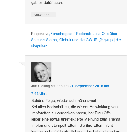
gab es dafür auch.
↓
Antworten
Pingback:
„Forschergeist“-Podcast: Julia Offe über
Science Slams, Globuli und die GWUP @ gwup | die
skeptiker
Jan Stelling
schrieb
am
21. September 2016 um
7:42 Uhr
:
Schöne Folge, wieder sehr hörenswert!
Bei allen Fortschritten, die wir der Entwicklung von
Impfstoffen zu verdanken haben, hat Frau Offe
leider eine etwas unreflektierte Meinung zum Thema
Impfen und stempelt Eltern, die ihre Eltern nicht
impfen, sehr rigide ab. Schade, das habe ich anders