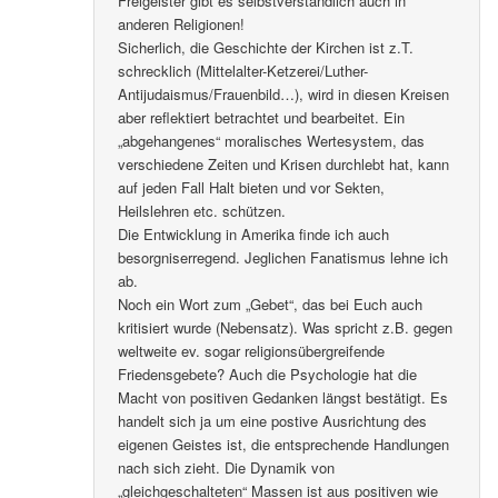
Freigeister gibt es selbstverständlich auch in
anderen Religionen!
Sicherlich, die Geschichte der Kirchen ist z.T.
schrecklich (Mittelalter-Ketzerei/Luther-
Antijudaismus/Frauenbild…), wird in diesen Kreisen
aber reflektiert betrachtet und bearbeitet. Ein
„abgehangenes“ moralisches Wertesystem, das
verschiedene Zeiten und Krisen durchlebt hat, kann
auf jeden Fall Halt bieten und vor Sekten,
Heilslehren etc. schützen.
Die Entwicklung in Amerika finde ich auch
besorgniserregend. Jeglichen Fanatismus lehne ich
ab.
Noch ein Wort zum „Gebet“, das bei Euch auch
kritisiert wurde (Nebensatz). Was spricht z.B. gegen
weltweite ev. sogar religionsübergreifende
Friedensgebete? Auch die Psychologie hat die
Macht von positiven Gedanken längst bestätigt. Es
handelt sich ja um eine postive Ausrichtung des
eigenen Geistes ist, die entsprechende Handlungen
nach sich zieht. Die Dynamik von
„gleichgeschalteten“ Massen ist aus positiven wie