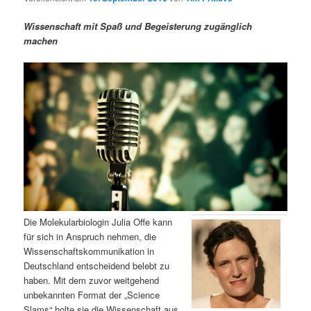
m
u
n
n
g
a
Wissenschaft mit Spaß und Begeisterung zugänglich
ä
n
e
v
machen
n
i
r
d
g
a
e
ä
t
i
n
r
o
n
I
e
n
n
h
I
Die Molekularbiologin Julia Offe kann
für sich in Anspruch nehmen, die
a
n
Wissenschaftskommunikation in
Deutschland entscheidend belebt zu
l
h
haben. Mit dem zuvor weitgehend
unbekannten Format der „Science
t
a
Slams“ holte sie die Wissenschaft aus