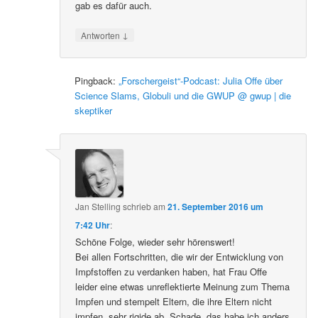
gab es dafür auch.
↓
Antworten
Pingback:
„Forschergeist“-Podcast: Julia Offe über
Science Slams, Globuli und die GWUP @ gwup | die
skeptiker
Jan Stelling
schrieb
am
21. September 2016 um
7:42 Uhr
:
Schöne Folge, wieder sehr hörenswert!
Bei allen Fortschritten, die wir der Entwicklung von
Impfstoffen zu verdanken haben, hat Frau Offe
leider eine etwas unreflektierte Meinung zum Thema
Impfen und stempelt Eltern, die ihre Eltern nicht
impfen, sehr rigide ab. Schade, das habe ich anders