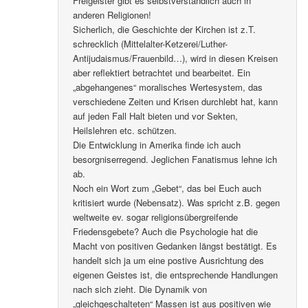
Freigeister gibt es selbstverständlich auch in
anderen Religionen!
Sicherlich, die Geschichte der Kirchen ist z.T.
schrecklich (Mittelalter-Ketzerei/Luther-
Antijudaismus/Frauenbild…), wird in diesen Kreisen
aber reflektiert betrachtet und bearbeitet. Ein
„abgehangenes“ moralisches Wertesystem, das
verschiedene Zeiten und Krisen durchlebt hat, kann
auf jeden Fall Halt bieten und vor Sekten,
Heilslehren etc. schützen.
Die Entwicklung in Amerika finde ich auch
besorgniserregend. Jeglichen Fanatismus lehne ich
ab.
Noch ein Wort zum „Gebet“, das bei Euch auch
kritisiert wurde (Nebensatz). Was spricht z.B. gegen
weltweite ev. sogar religionsübergreifende
Friedensgebete? Auch die Psychologie hat die
Macht von positiven Gedanken längst bestätigt. Es
handelt sich ja um eine postive Ausrichtung des
eigenen Geistes ist, die entsprechende Handlungen
nach sich zieht. Die Dynamik von
„gleichgeschalteten“ Massen ist aus positiven wie