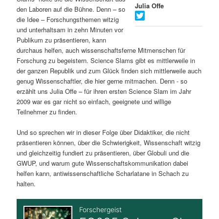
Julia Offe
den Laboren auf die Bühne. Denn – so
s
l
die Idee – Forschungsthemen witzig
und unterhaltsam in zehn Minuten vor
p
t
Publikum zu präsentieren, kann
durchaus helfen, auch wissenschaftsferne Mitmenschen für
r
s
Forschung zu begeistern. Science Slams gibt es mittlerweile in
der ganzen Republik und zum Glück finden sich mittlerweile auch
i
p
genug Wissenschaftler, die hier gerne mitmachen. Denn - so
erzählt uns Julia Offe – für ihren ersten Science Slam im Jahr
n
r
2009 war es gar nicht so einfach, geeignete und willige
Teilnehmer zu finden.
g
i
Und so sprechen wir in dieser Folge über Didaktiker, die nicht
e
n
präsentieren können, über die Schwierigkeit, Wissenschaft witzig
und gleichzeitig fundiert zu präsentieren, über Globuli und die
n
g
GWUP, und warum gute Wissenschaftskommunikation dabei
helfen kann, antiwissenschaftliche Scharlatane in Schach zu
e
halten.
n