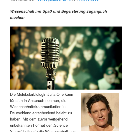
m
u
n
n
g
a
Wissenschaft mit Spaß und Begeisterung zugänglich
ä
n
e
v
machen
n
i
r
d
g
a
e
ä
t
i
n
r
o
n
I
e
n
n
h
I
Die Molekularbiologin Julia Offe kann
für sich in Anspruch nehmen, die
a
n
Wissenschaftskommunikation in
Deutschland entscheidend belebt zu
l
h
haben. Mit dem zuvor weitgehend
unbekannten Format der „Science
t
a
Slams“ holte sie die Wissenschaft aus