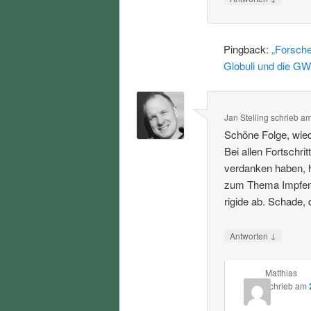
Pingback:
„Forsche
Globuli und die GW
Jan Stelling
schrieb
a
Schöne Folge, wied
Bei allen Fortschri
verdanken haben, h
zum Thema Impfen u
rigide ab. Schade,
↓
Antworten
Matthias
schrieb
am