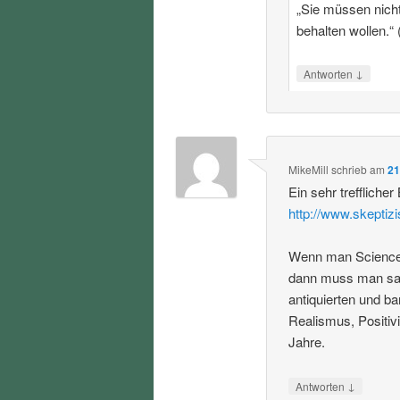
„Sie müssen nicht 
behalten wollen.“ 
↓
Antworten
MikeMill
schrieb
am
21
Ein sehr trefflicher
http://www.skeptiz
Wenn man Science S
dann muss man sag
antiquierten und b
Realismus, Positiv
Jahre.
↓
Antworten