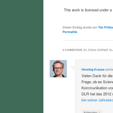
This work is licensed under a
Dieser Eintrag wurde von
Tim Pritlo
Permalink
.
8 KOMMENTARE ZU „
FG035 SCIENCE S
Henning Krause
schri
Vielen Dank für di
Frage, ob es Scien
Kommunikation von
DLR hat das 2012 
bei seiner Jahresk
↓
Antworten