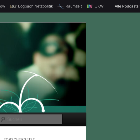
how
Logbuch:Netzpolitik
Raumzeit
UKW
Alle Podcasts
S
u
c
FORSCHERGEIST