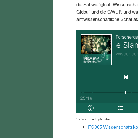
die Schwierigkeit, Wissenschaft
i
p
Globuli und die GWUP, und wa
antiwissenschaftliche Scharlat
n
r
g
i
e
n
n
g
e
n
Verwandte Episoden
FG005 Wissenschaftsko