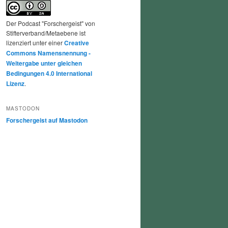
Der Podcast "Forschergeist" von
Stifterverband/Metaebene ist
lizenziert unter einer
Creative
Commons Namensnennung -
Weitergabe unter gleichen
Bedingungen 4.0 International
Lizenz
.
MASTODON
Forschergeist auf Mastodon