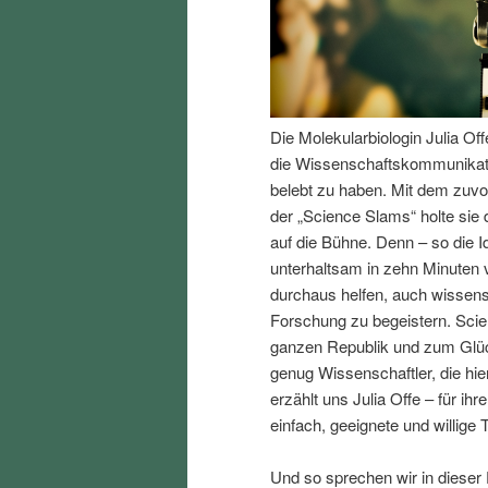
I
e
n
n
Die Molekularbiologin Julia Of
h
I
die Wissenschaftskommunikati
belebt zu haben. Mit dem zuv
a
n
der „Science Slams“ holte sie
auf die Bühne. Denn – so die 
l
h
unterhaltsam in zehn Minuten 
durchaus helfen, auch wissen
t
a
Forschung zu begeistern. Scien
ganzen Republik und zum Glück
s
l
genug Wissenschaftler, die hi
erzählt uns Julia Offe – für i
p
t
einfach, geeignete und willige 
r
s
Und so sprechen wir in dieser 